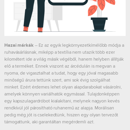
Hazai márkák
– Ez az egyik legkörnyezetkímélőbb módja a
ruhavásárlásnak, miképp a textília nem utazik több ezer
kilométert ide a világ másik végéből, hanem helyben állítják
elő a terméket. Ennek viszont az árcédulán is megvan a
nyoma, de vigasztalhat a tudat, hogy egy jóval magasabb
minőségű árura tettünk szert, ami sok évig szolgálhat
minket. Ezért érdemes lehet olyan alapdarabokat vásárolni,
amelyek könnyen variálhatók egymással. Tulajdonképpen
egy kapszulagardróbot kialakítani, melynek nagyon kevés
rendkívül jól párosítható ruhanemű az alapja. Morálisan
pedig még jót is cselekedtünk, hiszen egy olyan tervezőt
támogattunk, aki garantáltan megérdemli azt.