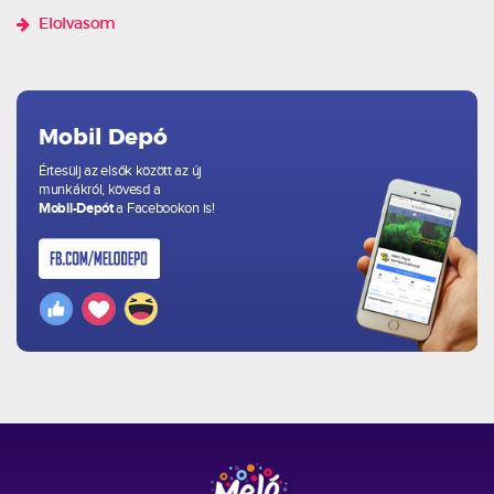
Elolvasom
Mobil Depó
Értesülj az elsők között az új
munkákról, kövesd a
Mobil-Depót
a Facebookon is!