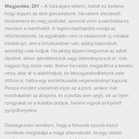
Megjavítás, DIY
–
A lista aljára tettem, holott ez kellene,
hogy legyen az első gondolatunk. Ha valami elszakadt,
tönkrement és még javítható, azonnal vinni a varródába és
menteni a menthetőt. A legfenntarthatóbb módja az
öltözködésnek, ha egyáltalán nem is vásárolunk új ruhákat.
Inkább azt, ami a birtokunkban van, addig használjuk,
ameddig csak tudjuk. Ha pedig éppen meguntuk az adott
darabot, akkor ajándékozzuk vagy adományozzuk el, más
nagyon fog örülni neki. Illetve ha netán megszállna a kreatív
véna, akár át is alakíthatjuk, és kézügyeskedhetünk vele
otthon is, hátha egy esztétikusabb végeredményt kapunk.
Persze minden viseletnél eljön az a pont, amikor már
hordhatatlan az állapota, és a javítás sem segít, de az ilyen
rongyokat se a kukába dobjuk, hanem vigyük el kijelölt
gyűjtőhelyekre.
Összegezvén remélem, hogy a felsorolt opciók közül
mindenki megtalálja a maga alternatíváit, és egy utolsó