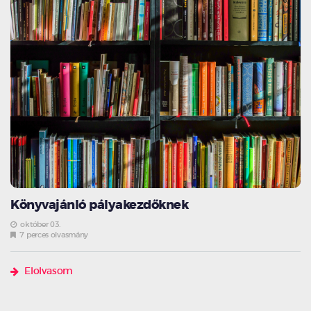
Könyvajánló pályakezdőknek
október 03.
7 perces olvasmány
Elolvasom