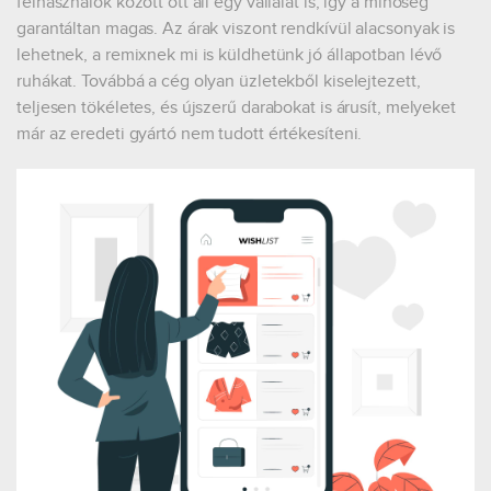
felhasználók között ott áll egy vállalat is, így a minőség
garantáltan magas. Az árak viszont rendkívül alacsonyak is
lehetnek, a remixnek mi is küldhetünk jó állapotban lévő
ruhákat. Továbbá a cég olyan üzletekből kiselejtezett,
teljesen tökéletes, és újszerű darabokat is árusít, melyeket
már az eredeti gyártó nem tudott értékesíteni.