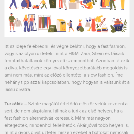
Itt az ideje felébredni, és végre belátni, hogy a fast fashion,
vagyis az olyan üzletek, mint a H&M, Zara, Shein és társaik
fenntarthatatlanok környezeti szempontból. Azonban létezik
a divat követésére egy jóval környezetbarátabb megoldás is,
ami nem más, mint az előző ellentéte: a slow fashion. Íme
néhány tipp azzal kapcsolatban, hogy hogyan is váltsunk át a
lassú divatra.
Turkálók
– Szinte magától értetődő először velük kezdeni a
sort, de nem alaptalanul állnak a turik az első helyen, ha a
fast fashion alternatíváit keressük. Mára már nagyon
elterjedtek, mindenhol fellelhetők. Akár jóval több helyen is,
mint a gyors divat üzletei, hiszen ezeket a boltokat nemcsak