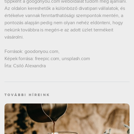
tippként a googonyou.com weboldalát tudom még ajánlani.
Az oldalon kereshetők a különböző divatipari vállalatok, és
értékelve vannak fenntarthatósági szempontok mentén, a
pontozás alapján pedig nem olyan nehéz eldönteni, hogy
nekünk továbbra is megéri-e az adott üzlet termékeit
vásárolni.
Források: goodonyou.com,
Képek forrása: freepic.com, unsplash.com
Írta: Csiló Alexandra
TOVÁBBI HÍREINK