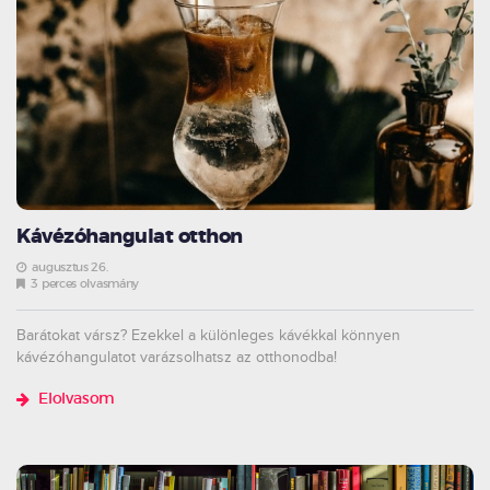
Kávézóhangulat otthon
augusztus 26.
3 perces olvasmány
Barátokat vársz? Ezekkel a különleges kávékkal könnyen
kávézóhangulatot varázsolhatsz az otthonodba!
Elolvasom