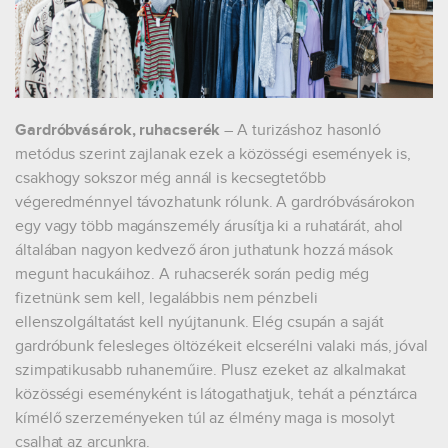
Gardróbvásárok, ruhacserék
–
A turizáshoz hasonló
metódus szerint zajlanak ezek a közösségi események is,
csakhogy sokszor még annál is kecsegtetőbb
végeredménnyel távozhatunk rólunk. A gardróbvásárokon
egy vagy több magánszemély árusítja ki a ruhatárát, ahol
általában nagyon kedvező áron juthatunk hozzá mások
megunt hacukáihoz. A ruhacserék során pedig még
fizetnünk sem kell, legalábbis nem pénzbeli
ellenszolgáltatást kell nyújtanunk. Elég csupán a saját
gardróbunk felesleges öltözékeit elcserélni valaki más, jóval
szimpatikusabb ruhaneműire. Plusz ezeket az alkalmakat
közösségi eseményként is látogathatjuk, tehát a pénztárca
kímélő szerzeményeken túl az élmény maga is mosolyt
csalhat az arcunkra.