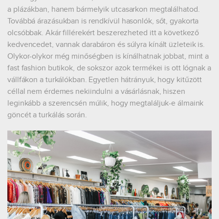
a plázákban, hanem bármelyik utcasarkon megtalálhatod.
Továbbá árazásukban is rendkívül hasonlók, sőt, gyakorta
olcsóbbak. Akár fillérekért beszerezheted itt a következő
kedvencedet, vannak darabáron és súlyra kínált üzleteik is.
Olykor-olykor még minőségben is kínálhatnak jobbat, mint a
fast fashion butikok, de sokszor azok termékei is ott lógnak a
vállfákon a turkálókban. Egyetlen hátrányuk, hogy kitűzött
céllal nem érdemes nekiindulni a vásárlásnak, hiszen
leginkább a szerencsén múlik, hogy megtaláljuk-e álmaink
göncét a turkálás során.