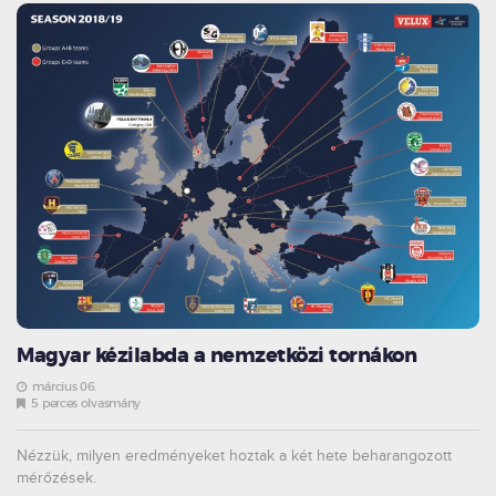
Magyar kézilabda a nemzetközi tornákon
március 06.
5 perces olvasmány
Nézzük, milyen eredményeket hoztak a két hete beharangozott
mérőzések.