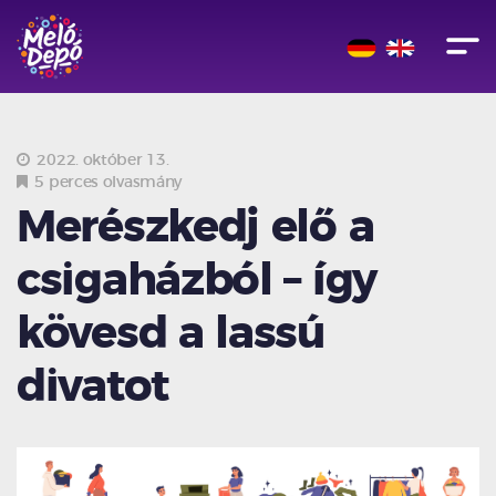
2022. október 13.
5 perces olvasmány
Merészkedj elő a
csigaházból – így
kövesd a lassú
divatot