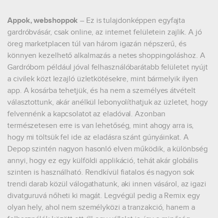
Appok, webshoppok
– Ez is tulajdonképpen egyfajta
gardróbvásár, csak online, az internet felületein zajlik. A jó
öreg marketplacen túl van három igazán népszerű, és
könnyen kezelhető alkalmazás a netes shoppingoláshoz. A
Gardróbom például jóval felhasználóbarátabb felületet nyújt
a civilek közt lezajló üzletkötésekre, mint bármelyik ilyen
app. A kosárba tehetjük, és ha nem a személyes átvételt
választottunk, akár anélkül lebonyolíthatjuk az üzletet, hogy
felvennénk a kapcsolatot az eladóval. Azonban
természetesen erre is van lehetőség, mint ahogy arra is,
hogy mi töltsük fel ide az eladásra szánt gúnyáinkat. A
Depop szintén nagyon hasonló elven működik, a különbség
annyi, hogy ez egy külföldi applikáció, tehát akár globális
szinten is használható. Rendkívül fiatalos és nagyon sok
trendi darab közül válogathatunk, aki innen vásárol, az igazi
divatguruvá nőheti ki magát. Legvégül pedig a Remix egy
olyan hely, ahol nem személyközi a tranzakció, hanem a