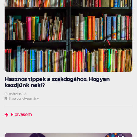
Hasznos tippek a szakdogához: Hogyan
kezdjünk neki?
március 12.
6 perces olvasmány
Elolvasom