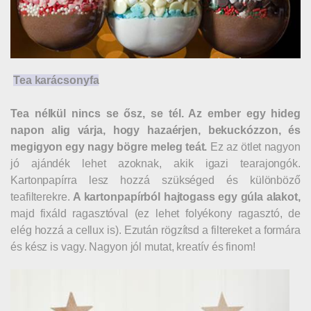
Tea karácsonyfa
Tea nélkül nincs se ősz, se tél. Az ember egy hideg
napon alig várja, hogy hazaérjen, bekuckózzon, és
megigyon egy nagy bögre meleg teát.
Ez az ötlet nagyon
jó ajándék lehet azoknak, akik igazi tearajongók.
Kartonpapírra lesz hozzá szükséged és különböző
teafilterekre.
A kartonpapírból hajtogass egy gúla alakot,
majd fixáld ragasztóval (ez lehet folyékony ragasztó, de
elég hozzá a cellux is). Ezután rögzítsd a filtereket a formára
és kész is vagy. Nagyon jól mutat, kreatív és finom!