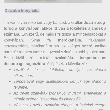
Díszek a konyhába
Ha van olyan rokonod vagy barátod,
aki állandóan sürög-
forog a konyhában, akkor itt van a tökéletes ajándék a
számára.
Egyszerű, de mégis feldobja a mindennapokat a
konyhában. Sima
fa merőkanálra
, fakanálra,
tésztaszedőre, merőkanálra stb. szükséges hozzá, amiket
pár száz forintért tudsz megvenni szintén a hobbyboltokban.
Ezen kívül szép, mintás
szalvétákra, temperára és
decoupage
ragasztóra
. A lépések a következők:
Tisztítsuk le a felületet, amelyet szeretnénk
elkészíteni.
Temperával vagy akrilfestékkel kenjük egy alapot a
felületre.
Az olyan szalvéták fognak jól mutatni, amelyeken a
minták szépen látszódnak és kivehetők.
Válasszuk szét a szalvéta rétegeit, a legfelső réteget