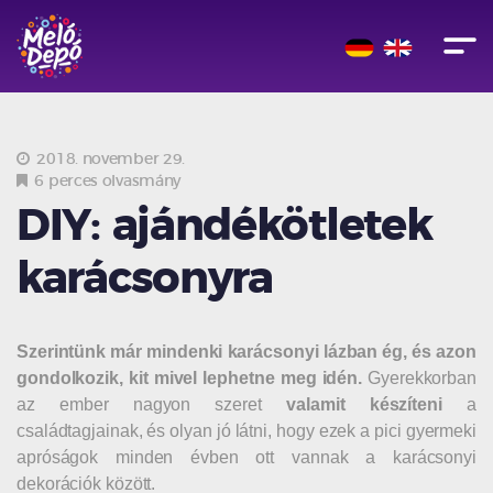
2018. november 29.
6 perces olvasmány
DIY: ajándékötletek
karácsonyra
Szerintünk már mindenki karácsonyi lázban ég, és azon
gondolkozik, kit mivel lephetne meg idén.
Gyerekkorban
az ember nagyon szeret
valamit készíteni
a
családtagjainak, és olyan jó látni, hogy ezek a pici gyermeki
apróságok minden évben ott vannak a karácsonyi
dekorációk között.