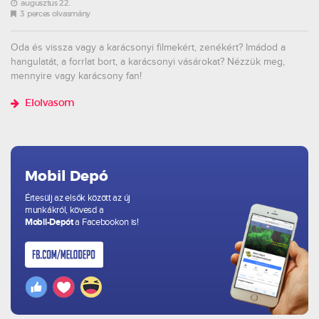
augusztus 22.
3 perces olvasmány
Oda és vissza vagy a karácsonyi filmekért, zenékért? Imádod a
hangulatát, a forrlat bort, a karácsonyi vásárokat? Nézzük meg,
mennyire vagy karácsony fan!
Elolvasom
Mobil Depó
Értesülj az elsők között az új
munkákról, kövesd a
Mobil-Depót
a Facebookon is!