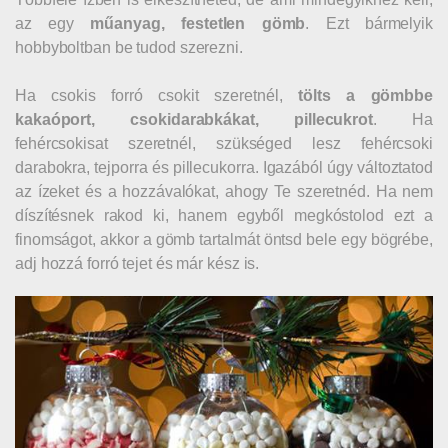
az egy
műanyag, festetlen gömb
. Ezt bármelyik
hobbyboltban be tudod szerezni.
Ha csokis forró csokit szeretnél,
tölts a gömbbe
kakaóport, csokidarabkákat, pillecukrot
. Ha
fehércsokisat szeretnél, szükséged lesz fehércsoki
darabokra, tejporra és pillecukorra. Igazából úgy változtatod
az ízeket és a hozzávalókat, ahogy Te szeretnéd. Ha nem
díszítésnek rakod ki, hanem egyből megkóstolod ezt a
finomságot, akkor a gömb tartalmát öntsd bele egy bögrébe,
adj hozzá forró tejet és már kész is.