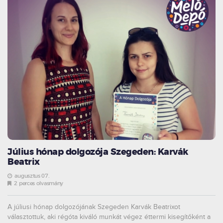
Július hónap dolgozója Szegeden: Karvák
Beatrix
augusztus 07.
2 perces olvasmány
A júliusi hónap dolgozójának Szegeden Karvák Beatrixot
választottuk, aki régóta kiváló munkát végez éttermi kisegítőként a