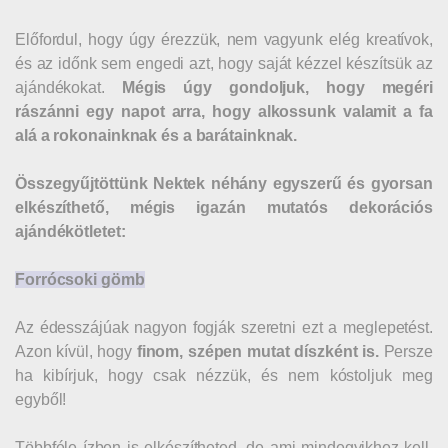
Előfordul, hogy úgy érezzük, nem vagyunk elég kreatívok,
és az időnk sem engedi azt, hogy saját kézzel készítsük az
ajándékokat.
Mégis úgy gondoljuk, hogy megéri
rászánni egy napot arra, hogy alkossunk valamit a fa
alá a rokonainknak és a barátainknak.
Összegyűjtöttünk Nektek néhány egyszerű és gyorsan
elkészíthető, mégis igazán mutatós dekorációs
ajándékötletet:
Forrócsoki gömb
Az édesszájúak nagyon fogják szeretni ezt a meglepetést.
Azon kívül, hogy
finom, szépen mutat díszként is.
Persze
ha kibírjuk, hogy csak nézzük, és nem kóstoljuk meg
egyből!
Többféle ízben is elkészítheted, de ami mindegyikhez kell,