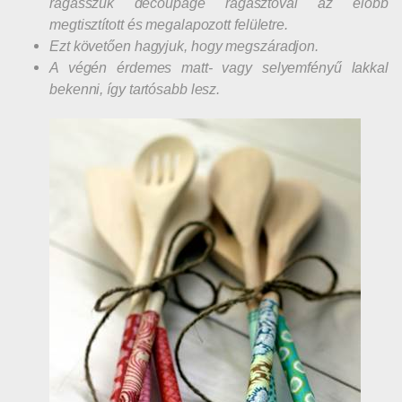
ragasszuk decoupage ragasztóval az előbb
megtisztított és megalapozott felületre.
E
zt követően hagyjuk, hogy megszáradjon.
A végén érdemes matt- vagy selyemfényű lakkal
bekenni, így tartósabb lesz.