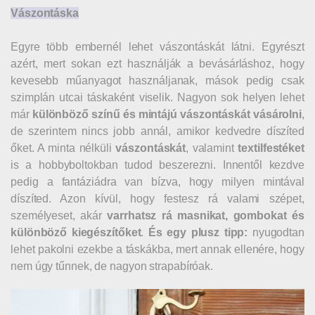
Vászontáska
Egyre több embernél lehet vászontáskát látni. Egyrészt
azért, mert sokan ezt használják a bevásárláshoz, hogy
kevesebb műanyagot használjanak, mások pedig csak
szimplán utcai táskaként viselik. Nagyon sok helyen lehet
már
különböző színű és mintájú vászontáskát vásárolni
,
de szerintem nincs jobb annál, amikor kedvedre díszíted
őket. A minta nélküli
vászontáskát
, valamint
textilfestéket
is a hobbyboltokban tudod beszerezni. Innentől kezdve
pedig a fantáziádra van bízva, hogy milyen mintával
díszíted. Azon kívül, hogy festesz rá valami szépet,
személyeset, akár
varrhatsz rá masnikat, gombokat és
különböző kiegészítőket
.
És egy plusz tipp:
nyugodtan
lehet pakolni ezekbe a táskákba, mert annak ellenére, hogy
nem úgy tűnnek, de nagyon strapabíróak.