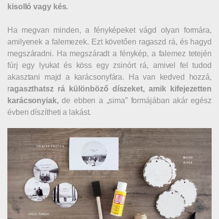
kisolló vagy kés.
Ha megvan minden, a fényképeket vágd olyan formára,
amilyenek a falemezek. Ezt követően ragaszd rá, és hagyd
megszáradni. Ha megszáradt a fénykép, a falemez tetején
fúrj egy lyukat és köss egy zsinórt rá, amivel fel tudod
akasztani majd a karácsonyfára. Ha van kedved hozzá,
r
agaszthatsz rá különböző díszeket, amik kifejezetten
karácsonyiak,
de ebben a „sima” formájában akár egész
évben díszítheti a lakást.