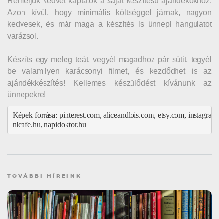
Reméljük kedvet kaptatok a saját készítésű ajándékokhoz.
Azon kívül, hogy minimális költséggel járnak, nagyon
kedvesek, és már maga a készítés is ünnepi hangulatot
varázsol.
Készíts egy meleg teát, vegyél magadhoz pár sütit, tegyél
be valamilyen karácsonyi filmet, és kezdődhet is az
ajándékkészítés! Kellemes készülődést kívánunk az
ünnepekre!
Képek forrása: pinterest.com, aliceandlois.com, etsy.com, instagram
nlcafe.hu, napidoktor.hu
TOVÁBBI HÍREINK