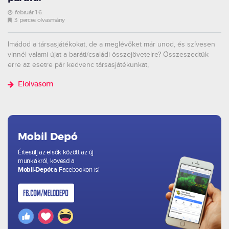
február 16.
3 perces olvasmány
Imádod a társasjátékokat, de a meglévőket már unod, és szívesen
vinnél valami újat a baráti/családi összejövetelre? Összeszedtük
erre az esetre pár kedvenc társasjátékunkat,
Elolvasom
Mobil Depó
Értesülj az elsők között az új
munkákról, kövesd a
Mobil-Depót
a Facebookon is!