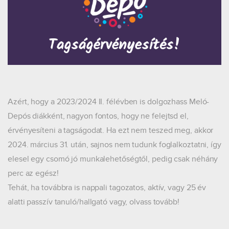
Azért, hogy a 2023/2024 II. félévben is dolgozhass Meló-
Depós diákként, nagyon fontos, hogy ne felejtsd el,
érvényesíteni a tagságodat. Ha ezt nem teszed meg, akkor
2024. március 31. után, sajnos nem tudunk foglalkoztatni, így
elesel egy csomó jó munkalehetőségtől, pedig csak néhány
perc az egész!
Tehát, ha továbbra is nappali tagozatos, aktív, vagy 25 év
alatti passzív tanuló/hallgató vagy, olvass tovább!