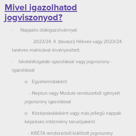
Mivel igazolhatod
jogviszonyod?
Nappalis diákigazolvánnyal:
·
2023/24. II. (tavaszi) féléves vagy 2023/24.
tanéves matricával érvényesített
Iskolalátogatási igazolással vagy jogviszony -
·
igazolással
o
Egyetemistaként
- Neptun vagy Modulo rendszerből igényelt
jogviszony igazolással
o
Középiskolásként vagy más jellegű nappali
képzéses intézmény tanulójaként
- KRÉTA rendszerből kiállított jogviszony