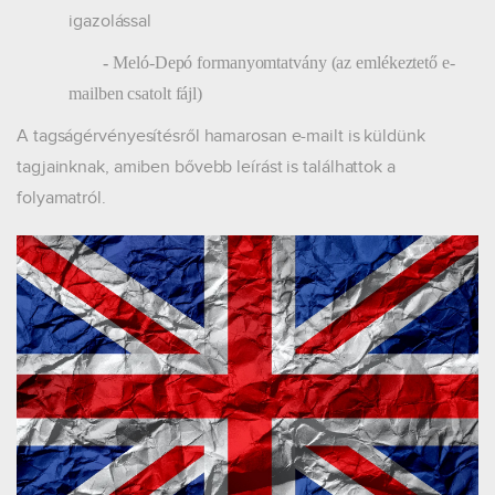
igazolással
-
Meló-Depó formanyomtatvány (az emlékeztető e-
mailben csatolt fájl)
A tagságérvényesítésről hamarosan e-mailt is küldünk
tagjainknak, amiben bővebb leírást is találhattok a
folyamatról.