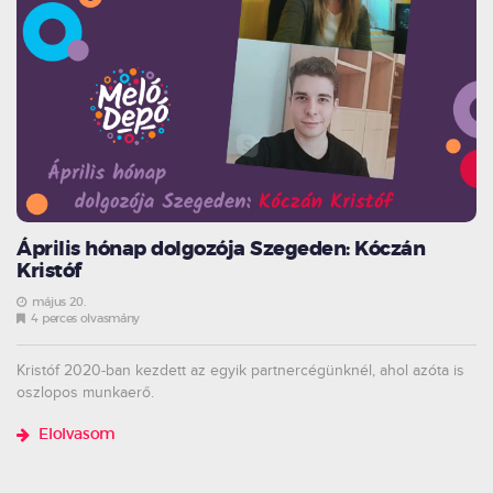
Április hónap dolgozója Szegeden: Kóczán
Kristóf
május 20.
4 perces olvasmány
Kristóf 2020-ban kezdett az egyik partnercégünknél, ahol azóta is
oszlopos munkaerő.
Elolvasom