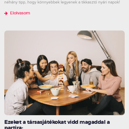
néhány tipp, hogy könnyebbek legyenek a tikkasztó nyári napok!
Elolvasom
Ezeket a társasjátékokat vidd magaddal a
partira: