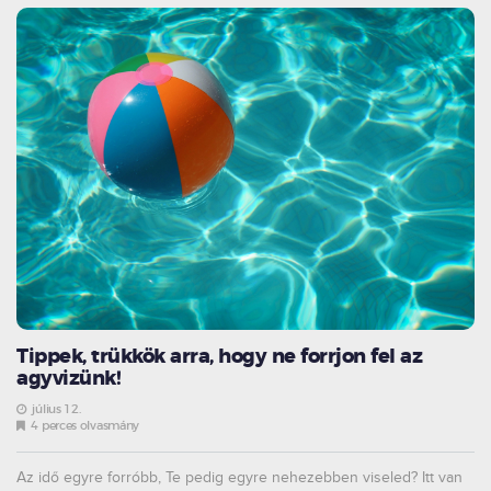
Tippek, trükkök arra, hogy ne forrjon fel az
agyvizünk!
július 12.
4 perces olvasmány
Az idő egyre forróbb, Te pedig egyre nehezebben viseled? Itt van