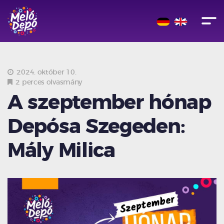
2024. október 10.
2 perces olvasmány
A szeptember hónap
Depósa Szegeden:
Mály Milica