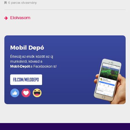
6 perces olvasmány
Elolvasom
Mobil Depó
Értesülj az elsők között az új
munkákról, kövesd a
Mobil-Depót
a Facebookon is!