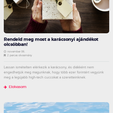
Rendeld meg most a karácsonyi ajándékot
olcsóbban!
november 06.
2 perces olvasmány
Lassan ismételten elérkezik a karácsony, és diákként nem
engedhetjük meg magunknak, hogy több ezer forintért vegyünk
meg a legújabb high-tech cuccokat a szeretteinknek.
Elolvasom