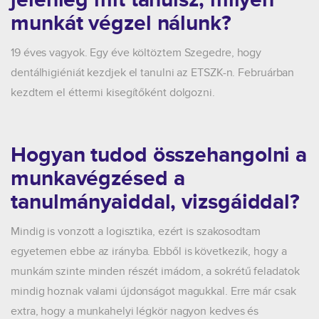
jelenleg mit tanulsz, milyen
munkát végzel nálunk?
19 éves vagyok. Egy éve költöztem Szegedre, hogy
dentálhigiéniát kezdjek el tanulni az ETSZK-n. Februárban
kezdtem el éttermi kisegítőként dolgozni.
Hogyan tudod összehangolni a
munkavégzésed a
tanulmányaiddal, vizsgáiddal?
Mindig is vonzott a logisztika, ezért is szakosodtam
egyetemen ebbe az irányba. Ebből is következik, hogy a
munkám szinte minden részét imádom, a sokrétű feladatok
mindig hoznak valami újdonságot magukkal. Erre már csak
extra, hogy a munkahelyi légkör nagyon kedves és