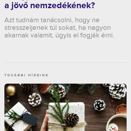
a jövő nemzedékének?
Azt tudnám tanácsolni, hogy ne
stresszeljenek túl sokat, ha nagyon
akarnak valamit, úgyis el fogják érni.
TOVÁBBI HÍREINK