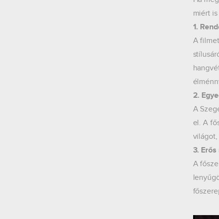
miért i
1. Rend
A filme
stílusá
hangvét
élménny
2. Egye
A Szegé
el. A fő
világot
3. Erős
A fősze
lenyűgö
főszere