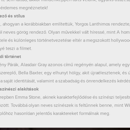
s érdemes megnéznetek!
ező és stílus
t, ahogyan a korábbiakban említettük, Yorgos Lanthimos rendezte, 
ról neves görög rendező. Olyan művekkel vált híressé, mint A ho
ele és különleges történetvezetése eltér a megszokott hollywoo
é teszi a filmet.
di történet
ny Párák, Alasdair Gray azonos című regényén alapul, amely egy
szereplő, Bella Baxter, egy elhunyt hölgy, akit újraélesztenek, és 
, a saját identitását, valamint a szabadság és önrendelkezés kérdés
 színészi alakítások
repben Emma Stone, akinek karakterfejlődése és színészi teljesít
zött. Továbbá olyan neves színészek is feltűnnek benne, mint Wil
plőhöz hasonlóan jelentős karaktereket formálnak meg.