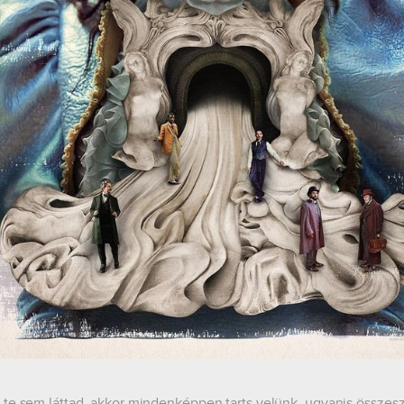
te sem láttad, akkor mindenképpen tarts velünk, ugyanis össze