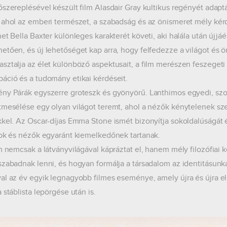
őszereplésével készült film Alasdair Gray kultikus regényét adaptál
 ahol az emberi természet, a szabadság és az önismeret mély ké
net Bella Baxter különleges karakterét követi, aki halála után újjá
etően, és új lehetőséget kap arra, hogy felfedezze a világot és 
sztalja az élet különböző aspektusait, a film merészen feszegeti 
áció és a tudomány etikai kérdéseit.
ny Párák egyszerre groteszk és gyönyörű. Lanthimos egyedi, szoka
tmesélése egy olyan világot teremt, ahol a nézők kénytelenek sze
kkel. Az Oscar-díjas Emma Stone ismét bizonyítja sokoldalúságát 
sok és nézők egyaránt kiemelkedőnek tartanak.
lm nemcsak a látványvilágával kápráztat el, hanem mély filozófiai k
szabadnak lenni, és hogyan formálja a társadalom az identitásun
al az év egyik legnagyobb filmes eseménye, amely újra és újra 
 stáblista lepörgése után is.