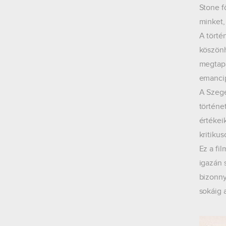
Stone f
minket,
A törté
köszönh
megtapa
emancip
A Szegé
történe
értékei
kritiku
Ez a fi
igazán 
bizonny
sokáig a