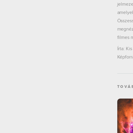
jelmeze
amelyek 
Összess
megnézni
filmes 
Írta: Ki
Képforr
TOVÁ