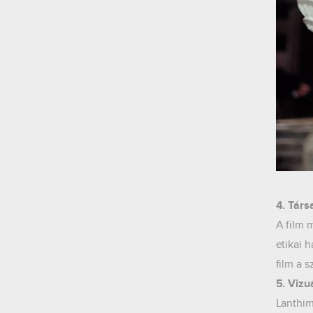
4. Társ
A film 
etikai 
film a 
5. Vizu
Lanthim