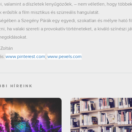
i, valamint a díszletek lenyűgözőek, – nem véletlen, hogy többek 
erősítik a film misztikus és szürreális hangulatát.
égében a Szegény Párák egy egyedi, szokatlan és mélyre ható 
, ha valaki szereti a provokatív történeteket, a kiváló színészi já
megoldásokat.
s Zoltán
ás:
www.pinterest.com
;
www.pexels.com
BBI HÍREINK