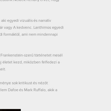
aki egyedi vizuális és narratív
már vagy A kedvenc. Lanthimos egyedi
di formáktól, ami nem mindennapi
 Frankenstein-szerű történetet mesél
új életet kezd, miközben felfedezi a
eit.
ménye sok kritikust és nézőt
lem Dafoe és Mark Ruffalo, akik a