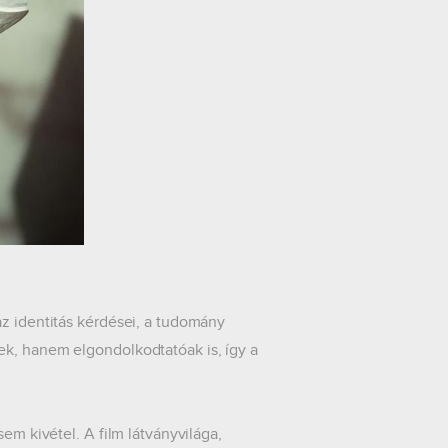
az identitás kérdései, a tudomány
ek, hanem elgondolkodtatóak is, így a
em kivétel. A film látványvilága,