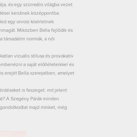
ja, és egy szürreális világba vezet
rdései kerülnek középpontba.
éled egy orvosi kísérletnek
önmagát. Miközben Bella fejlődik és
a társadalmi normák, a női
tlan vizuális stílusa és provokatív
mbenézni a saját előítéleteikkel és
és erejét Bella szerepében, amelyet
érdéseket is feszeget: mit jelent
kat? A Szegény Párák minden
elgondolkodtat majd minket, még