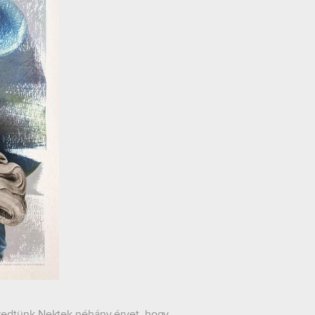
szedtünk Nektek néhány érvet, hogy