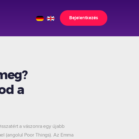
Bejelentkezés
meg?
od a
isszatért a vászonra egy újabb
mel (angolul Poor Things). Az Emma