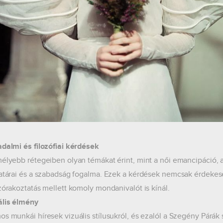
adalmi és filozófiai kérdések
mélyebb rétegeiben olyan témákat érint, mint a női emancipáció, 
határai és a szabadság fogalma. Ezek a kérdések nemcsak érdekes
szórakoztatás mellett komoly mondanivalót is kínál.
ális élmény
os munkái híresek vizuális stílusukról, és ezalól a Szegény Párák s