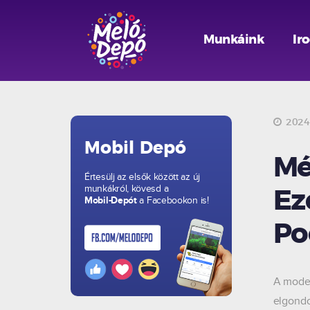
Munkáink
Ir
2024.
Mobil Depó
Mé
Értesülj az elsők között az új
munkákról, kövesd a
Ez
Mobil-Depót
a Facebookon is!
Po
A moder
elgondo