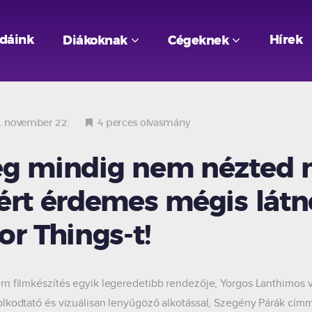
odáink
Hírek
Diákoknak
Cégeknek
 november 22.
4 perces olvasmány
g mindig nem nézted 
ért érdemes mégis látn
or Things-t!
n filmkészítés egyik legeredetibb rendezője, Yorgos Lanthimos v
lkodtató és vizuálisan lenyűgöző alkotással, Szegény Párák cím