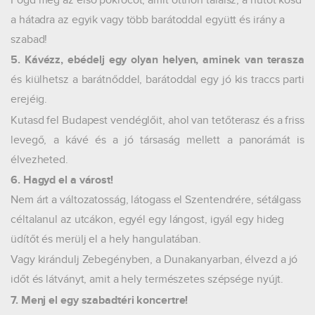
a hátadra az egyik vagy több barátoddal együtt és irány a
szabad!
5. Kávézz, ebédelj egy olyan helyen, aminek van terasza
és kiülhetsz a barátnőddel, barátoddal egy jó kis traccs parti
erejéig.
Kutasd fel Budapest vendéglőit, ahol van tetőterasz és a friss
levegő, a kávé és a jó társaság mellett a panorámát is
élvezheted.
6. Hagyd el a várost!
Nem árt a változatosság, látogass el Szentendrére, sétálgass
céltalanul az utcákon, egyél egy lángost, igyál egy hideg
üdítőt és merülj el a hely hangulatában.
Vagy kirándulj Zebegényben, a Dunakanyarban, élvezd a jó
időt és látványt, amit a hely természetes szépsége nyújt.
7. Menj el egy szabadtéri koncertre!