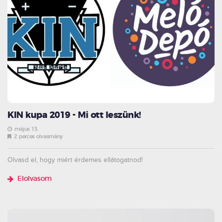
KIN kupa 2019 - Mi ott leszünk!
május 13.
2 perces olvasmány
Olvasd el, hogy miért érdemes ellátogatnod!
Elolvasom