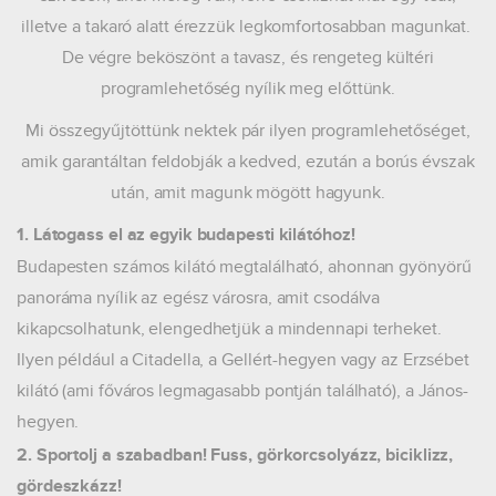
illetve a takaró alatt érezzük legkomfortosabban magunkat.
De végre beköszönt a tavasz, és rengeteg kültéri
programlehetőség nyílik meg előttünk.
Mi összegyűjtöttünk nektek pár ilyen programlehetőséget,
amik garantáltan feldobják a kedved, ezután a borús évszak
után, amit magunk mögött hagyunk.
1. Látogass el az egyik budapesti kilátóhoz!
Budapesten számos kilátó megtalálható, ahonnan gyönyörű
panoráma nyílik az egész városra, amit csodálva
kikapcsolhatunk, elengedhetjük a mindennapi terheket.
Ilyen például a Citadella, a Gellért-hegyen vagy az Erzsébet
kilátó (ami főváros legmagasabb pontján található), a János-
hegyen.
2. Sportolj a szabadban! Fuss, görkorcsolyázz, biciklizz,
gördeszkázz!