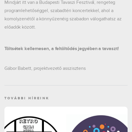
Mindjárt itt van a Budapesti Tavaszi Fesztivál, rengeteg
programlehetőséggel, szabadtéri koncertekkel, ahol a
komolyzenétől a könnyűzenéig szabadon válogathatsz az
előadók között.
Töltsétek kellemesen, a feltöltődés jegyében a tavaszt!
Gábor Babett, projektvezető asszisztens
TOVÁBBI HÍREINK