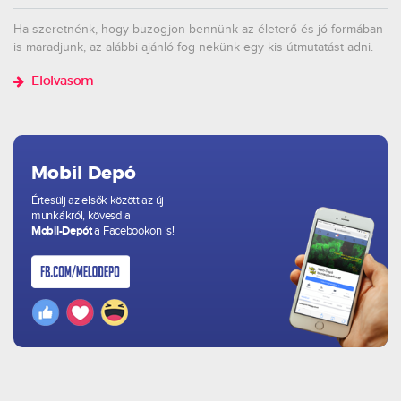
Ha szeretnénk, hogy buzogjon bennünk az életerő és jó formában
is maradjunk, az alábbi ajánló fog nekünk egy kis útmutatást adni.
Elolvasom
Mobil Depó
Értesülj az elsők között az új
munkákról, kövesd a
Mobil-Depót
a Facebookon is!