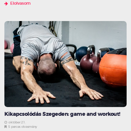
Elolvasom
Kikapcsolódás Szegeden: game and workout!
október 21.
5 perces olvasmány