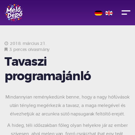
2018. március 21.
3 perces olvasmány
Tavaszi
programajánló
Mindannyian reménykedünk benne, hogy a nagy hófúvások
után tényleg megérkezik a tavasz, a maga melegével és
élvezhetjük az arcunkra sütő napsugarak feltöltő erejét.
A hideg, téli időszakban főleg olyan helyekre jár az ember
szívesen, ahol meleg van, forró csokizhat ihat egy teát,