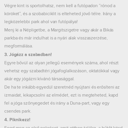
Végre kint is sportolhatsz, nem kell a futópadon ”rónod a
köröket”, és a szobabiciklit is elteheted jövő télre. Irány a
legközelebbi park ahol van futópálya!
Menj ki a Népligetbe, a Margitszigetre vagy akár a Bikás
parkba és már indulhat is a nyári alak visszaszerzése,
megformálása.
3. Jógázz a szabadban!
Egyre bővül az olyan jellegű események száma, ahol részt
vehetsz egy szabadtéri jógafoglalkozáson, oktatókkal vagy
akár egy jógázni kívánó társasággal.
De ha te inkább egyedül szeretnéd nyújtani és erősíteni az
izmaidat, kikapcsolni az elmédet, ezt is megteheted, kapd
fel a jóga szőnyegedet és irány a Duna-part, vagy egy
csendes park.
4. Piknikezz!
Fogd meg az első pokrócot, amit otthon találsz, a hűtőt kösd