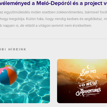
 véleményed a Meló-Depóról és a project v
l az együttműködés miden esetben zökkenőmentes, bármivel fordu
hogy megoldja. Külön hála, hogy mindig kedves és segítőkész, m
b napjain is, de ebből a világon semmit nem érzékeltem.
BBI HÍREINK