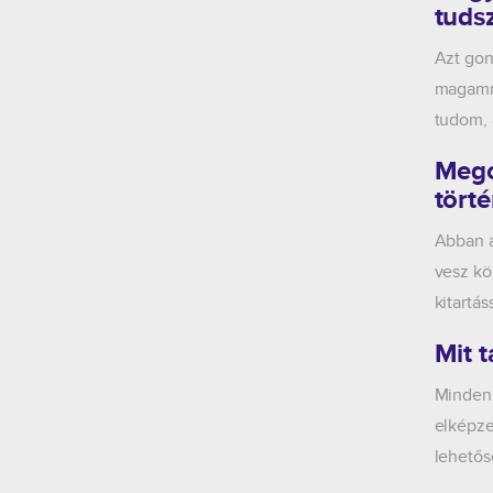
tuds
Azt gon
magamna
tudom, 
Mego
törté
Abban a
vesz kö
kitartá
Mit 
Mindenk
elképze
lehetős