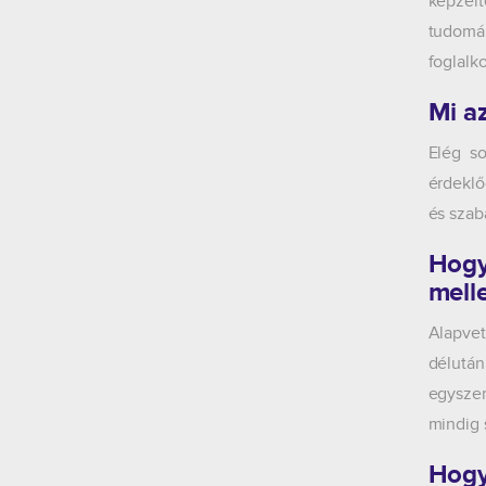
képzelt
tudomán
foglalk
Mi a
Elég so
érdeklő
és szab
Hogy
melle
Alapvet
délután
egyszer
mindig 
Hogy