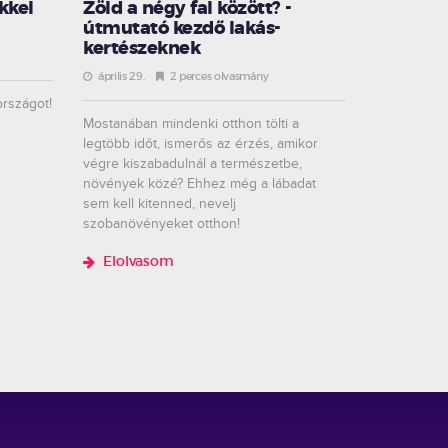
kkel
Zöld a négy fal között? -
útmutató kezdő lakás-
kertészeknek
április 29.
2 perces olvasmány
rszágot!
Mostanában mindenki otthon tölti a
legtöbb időt, ismerős az érzés, amikor
végre kiszabadulnál a természetbe,
növények közé? Ehhez még a lábadat
sem kell kitenned, nevelj
szobanövényeket otthon!
Elolvasom