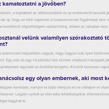
z kamatoztatni a jövőben?
dolom, a legtöbbet az időbeosztásról és az emberekről tanulok je
k is), hogy az első napomon a fuvarszervezés fogalmával sem vo
a következő végzettségem valószínűleg, ebben az irányban lesz
sztanál velünk valamilyen szórakoztató t
nt?
 szerencsés helyzetben vagyok, hogy nagyon sok ilyen története
rül. Egy srác és egy nő például heti szinten vitatkozó házaspárt j
ssal képesek egymást az őrületbe kergetni. Kívülről bizonyos nap
tanácsolsz egy olyan embernek, aki most 
éppen keressen, menjen el több interjúra és ne vállaljon el ol
léseivel. Legyen nyitott az élet adta lehetőségekre, ellenkező es
éget hagyhat ki.