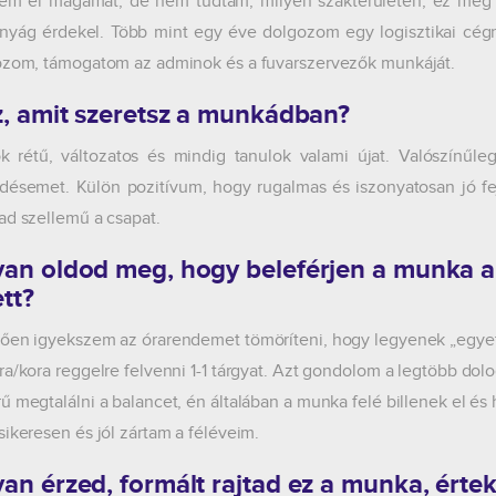
em el magamat, de nem tudtam, milyen szakterületen, ez még 
yág érdekel. Több mint egy éve dolgozom egy logisztikai cégné
ozom, támogatom az adminok és a fuvarszervezők munkáját.
z, amit szeretsz a munkádban?
k rétű, változatos és mindig tanulok valami újat. Valószínűle
désemet. Külön pozitívum, hogy rugalmas és iszonyatosan jó fej
ad szellemű a csapat.
an oldod meg, hogy beleférjen a munka a
tt?
ően igyekszem az órarendemet tömöríteni, hogy legyenek „egy
ra/kora reggelre felvenni 1-1 tárgyat. Azt gondolom a legtöbb do
ű megtalálni a balancet, én általában a munka felé billenek el és
sikeresen és jól zártam a féléveim.
an érzed, formált rajtad ez a munka, értek