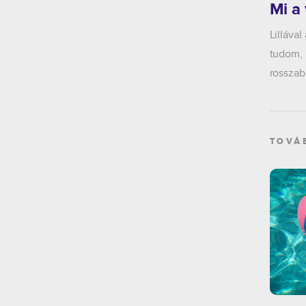
Mi a
Lilláva
tudom, 
rosszab
TOVÁ