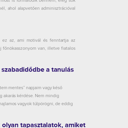
most is formálódik bennem, elég sok
l, ahol alapvetően adminisztrációval
g ez az, ami motivál és fenntartja az
 főnökasszonyom van, illetve fiatalos
 szabadidődbe a tanulás
etem mentes” napjaim vagy késő
log akarás kérdése. Nem mindig
 hajlamos vagyok túlpörögni, de eddig
 olyan tapasztalatok, amiket