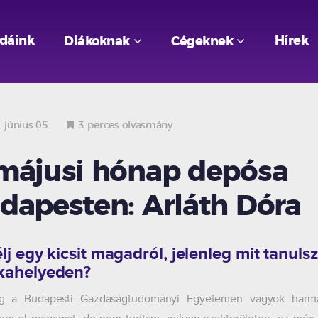
odáink
Hírek
Diákoknak
Cégeknek
 június 05.
3 perces olvasmány
májusi hónap depósa
dapesten: Arláth Dóra
j egy kicsit magadról, jelenleg mit tanulsz
ahelyeden?
eg a Budapesti Gazdaságtudományi Egyetemen vagyok harmad