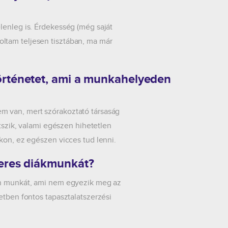
lenleg is. Érdekesség (még saját
ltam teljesen tisztában, ma már
.
örténetet, ami a munkahelyeden
m van, mert szórakoztató társaság
átszik, valami egészen hihetetlen
okon, ez egészen vicces tud lenni.
keres diákmunkát?
yan munkát, ami nem egyezik meg az
etben fontos tapasztalatszerzési