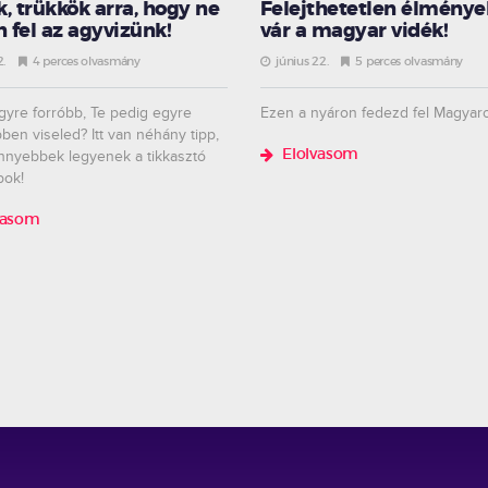
, trükkök arra, hogy ne
Felejthetetlen élménye
n fel az agyvizünk!
vár a magyar vidék!
2.
4 perces olvasmány
június 22.
5 perces olvasmány
gyre forróbb, Te pedig egyre
Ezen a nyáron fedezd fel Magyaro
en viseled? Itt van néhány tipp,
nnyebbek legyenek a tikkasztó
Elolvasom
pok!
vasom