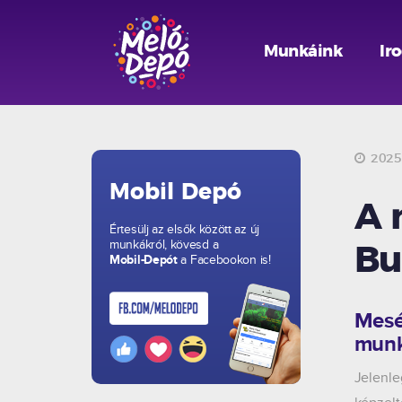
Munkáink
Ir
2025.
Mobil Depó
A 
Értesülj az elsők között az új
munkákról, kövesd a
Bu
Mobil-Depót
a Facebookon is!
Mesél
munk
Jelenl