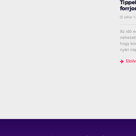
Tippek
forrjo
július 1
Az idő e
nehezebb
hogy kö
nyári na
Elol