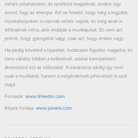
nehéz pillanatokon, és ismételd magadnak, amikor úgy
érzed, fogy az energia. Azt se feledd, hogy még a legjobb
munkahelyeken is vannak nehéz napok, és még azok is
elfáradnak néha, akik imádják a munkájukat. Ez nem azt
jelenti, hogy gyengébb vagy, csak azt, hogy ember vagy.
Ha pedig követed a tippeket, tudatosan figyelsz magadra, és
nem vállalsz többet a kelleténél, sokkal könnyebben
átvészeled ezt az időszakot. A karácsony pedig így nem
csak a munkáról, hanem a megérdemelt pihenésről is szól
majd.
Források:
www.linkedin.com
Képek forrása:
www.pexels.com