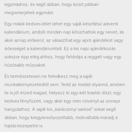
egymáshoz, és segít abban, hogy kicsit jobban
megismerjétek egymást.
Egy másik kedves ötlet lehet egy saját készítésű adventi
kalendárium, amiből minden nap kihúzhattok egy nevet, és
akié aznap előkerül, az választhat egy apró ajándékot vagy
édességet a kalendáriumból. Ez a kis napi ajándékozás
sokszor épp elég ahhoz, hogy feldobja a reggelt vagy egy
húzósabb műszakot.
És természetesen ne feledkezz meg a saját
munkakörnyezetedről sem. Tedd az irodád olyanná, amiben
te is jól érzed magad, helyezz ki egy-két kisebb díszt, egy
kedves fényfüzért, vagy akár egy mini növényt az ünnepi
hangulathoz. A saját kis „karácsonyi sarkod” sokat segít
abban, hogy kiegyensúlyozottabb, motiváltabb maradj a
hajtás közepette is.