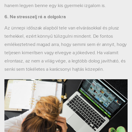
hanem legyen benne egy kis gyermeki izgalom is.
6. Ne stresszelj rá a dolgokra
Az ünnepi időszak alapból tele van elvárásokkal és plusz
terhekkel, ezért könnyű túlizgulni mindent. De fontos
emlékeztetned magad arra, hogy semmi sem ér annyit, hogy
teljesen kimerítsen vagy elvegye a jókedved. Ha valamit
elrontasz, az nem a világ vége, a legtöbb dolog javítható, és
senki sem tökéletes a karácsonyi hajtás közepén.