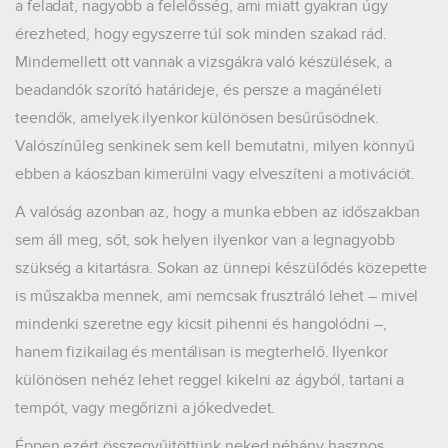
a feladat, nagyobb a felelősség, ami miatt gyakran úgy
érezheted, hogy egyszerre túl sok minden szakad rád.
Mindemellett ott vannak a vizsgákra való készülések, a
beadandók szorító határideje, és persze a magánéleti
teendők, amelyek ilyenkor különösen besűrűsödnek.
Valószínűleg senkinek sem kell bemutatni, milyen könnyű
ebben a káoszban kimerülni vagy elveszíteni a motivációt.
A valóság azonban az, hogy a munka ebben az időszakban
sem áll meg, sőt, sok helyen ilyenkor van a legnagyobb
szükség a kitartásra. Sokan az ünnepi készülődés közepette
is műszakba mennek, ami nemcsak frusztráló lehet – mivel
mindenki szeretne egy kicsit pihenni és hangolódni –,
hanem fizikailag és mentálisan is megterhelő. Ilyenkor
különösen nehéz lehet reggel kikelni az ágyból, tartani a
tempót, vagy megőrizni a jókedvedet.
Éppen ezért összegyűjtöttünk neked néhány hasznos