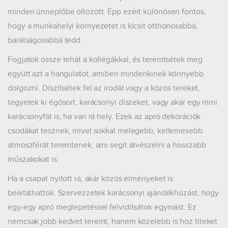
minden ünneplőbe öltözött. Épp ezért különösen fontos,
hogy a munkahelyi környezetet is kicsit otthonosabbá,
barátságosabbá tedd.
Fogjatok össze tehát a kollégákkal, és teremtsétek meg
együtt azt a hangulatot, amiben mindenkinek könnyebb
dolgozni. Díszítsétek fel az irodát vagy a közös tereket,
tegyetek ki égősort, karácsonyi díszeket, vagy akár egy mini
karácsonyfát is, ha van rá hely. Ezek az apró dekorációk
csodákat tesznek, mivel sokkal melegebb, kellemesebb
atmoszférát teremtenek, ami segít átvészelni a hosszabb
műszakokat is.
Ha a csapat nyitott rá, akár közös élményeket is
beiktathattok. Szervezzetek karácsonyi ajándékhúzást, hogy
egy-egy apró meglepetéssel felvidítsátok egymást. Ez
nemcsak jobb kedvet teremt, hanem közelebb is hoz titeket