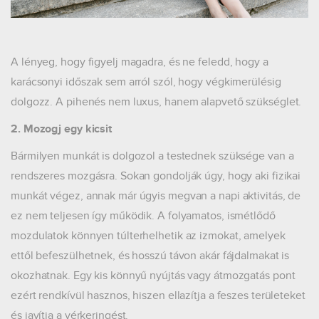
A lényeg, hogy figyelj magadra, és ne feledd, hogy a
karácsonyi időszak sem arról szól, hogy végkimerülésig
dolgozz. A pihenés nem luxus, hanem alapvető szükséglet.
2. Mozogj egy kicsit
Bármilyen munkát is dolgozol a testednek szüksége van a
rendszeres mozgásra. Sokan gondolják úgy, hogy aki fizikai
munkát végez, annak már úgyis megvan a napi aktivitás, de
ez nem teljesen így működik. A folyamatos, ismétlődő
mozdulatok könnyen túlterhelhetik az izmokat, amelyek
ettől befeszülhetnek, és hosszú távon akár fájdalmakat is
okozhatnak. Egy kis könnyű nyújtás vagy átmozgatás pont
ezért rendkívül hasznos, hiszen ellazítja a feszes területeket
és javítja a vérkeringést.