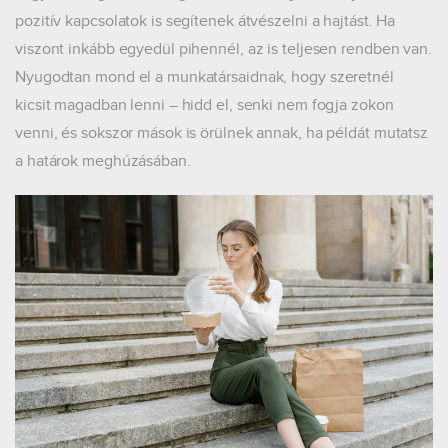
pozitív kapcsolatok is segítenek átvészelni a hajtást. Ha
viszont inkább egyedül pihennél, az is teljesen rendben van.
Nyugodtan mond el a munkatársaidnak, hogy szeretnél
kicsit magadban lenni – hidd el, senki nem fogja zokon
venni, és sokszor mások is örülnek annak, ha példát mutatsz
a határok meghúzásában.