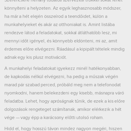
könnyíteni a helyzeten. Az egyik leghasznosabb módszer,
ha már a hét elején összeírod a teendőidet, külön a
munkahelyieket és akár az otthoniakat is. Amint listába
rendezve látod a feladatokat, sokkal átláthatóbb lesz, mi
mennyi időt igényel, és könnyebb eldönteni, mi az, amit
érdemes előre elvégezni. Ráadásul a kipipált tételek mindig
adnak egy kis plusz motivációt.
A munkahelyi feladatokat igyekezz minél hatékonyabban,
de kapkodás nélkül elvégezni, ha pedig a műszak végén
marad pár szabad perced, próbáld meg nem a telefonodat
nyomkodni, hanem belekezdeni egy kisebb, másnapra váró
feladatba. Lehet, hogy apróságnak tűnik, de ezek a kis előre
dolgozások rengeteget számítanak, amikor elérkezik a hét
vége — vagy épp a karácsony előtti utolsó roham.
Hidd el, hogy hosszú távon mindez nagyon megéri, hiszen