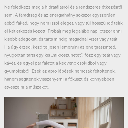
Ne feledkezz meg a hidratálásról és a rendszeres étkezésről
sem. A fáradtság és az energiahiány sokszor egyszerűen
abból fakad, hogy nem iszol eleget, vagy túl hosszú idő telik
el két étkezés között. Próbálj meg legalább napi ötször enni
kisebb adagokat, és tarts mindig magadnál vizet vagy teát.
Ha úgy érzed, kezd teljesen lemerülni az energiaszinted,
nyugodtan tarts egy kis „mikroszünetet”, főzz egy teát vagy
kávét, és egyél pár falatot a kedvenc csokidból vagy
gyümölcsből. Ezek az apró lépések nemcsak feltöltenek,
hanem segítenek visszanyerni a fókuszt és könnyebben
átvészelni a műszakot.