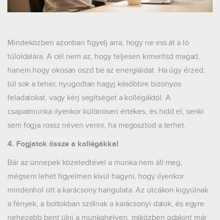
Mindeközben azonban figyelj arra, hogy ne ess át a ló
túloldalára. A cél nem az, hogy teljesen kimerítsd magad,
hanem hogy okosan oszd be az energiáidat. Ha úgy érzed,
túl sok a teher, nyugodtan hagyj későbbre bizonyos
feladatokat, vagy kérj segítséget a kollégáktól. A
csapatmunka ilyenkor különösen értékes, és hidd el, senki
sem fogja rossz néven venni, ha megosztod a terhet.
4. Fogjatok össze a kollégákkal
Bár az ünnepek közeledtével a munka nem áll meg,
mégsem lehet figyelmen kívül hagyni, hogy ilyenkor
mindenhol ott a karácsony hangulata. Az utcákon kigyúlnak
a fények, a boltokban szólnak a karácsonyi dalok, és egyre
nehezebb bent ülni a munkahelyen, miközben odakint már