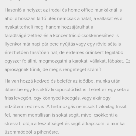
Hasonló a helyzet az irodai és home office munkáknál is,
ahol a hosszan tartó ülés nemcsak a hátat, a vállakat és a
nyakat terheli meg, hanem hozzájárulhat a
fáradtságérzethez és a koncentráció csökkenéséhez is.
Ilyenkor már napi pár perc nyújtás vagy egy rövid séta is
érezhetően frissítően hat, de érdemes óránként legalább
egyszer felállni, megmozgatni a karokat, vállakat, lábakat. Ez
apróságnak tűnik, de mégis rengeteget számít.
Ha van hozzá kedved és belefér az idődbe, munka után
iktass be egy kis aktív kikapcsolódást is. Lehet ez egy séta a
friss levegőn, egy könnyed kocogás, vagy akár egy
edzőtermi edzés is. A testmozgás nemcsak fizikailag frissít
fel, hanem mentálisan is sokat segít, mivel csökkenti a
stresszt, oldja a feszültséget és segít átkapcsolni a munka
üzemmódból a pihenésre.