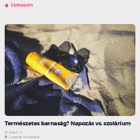
Elolvasom
Természetes barnaság? Napozás vs. szolárium
július 11.
3 perces olvasmány