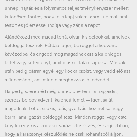
ünnepi hajtás és a folyamatos teljesítménykényszer mellett
különösen fontos, hogy te is kapj valami apró jutalmat, ami
feltölt és jó érzéssel indítja vagy zárja a napot.
Ajándékozd meg magad tehát olyan kis dolgokkal, amelyek
boldoggá tesznek. Például ugorj be reggel a kedvenc
kávézódba, és engedd meg magadnak azt a különleges
lattét vagy süteményt, amit máskor talán sajnálsz. Műszak
után pedig bátran egyél egy kocka csokit, vagy vedd elő azt
a finomságot, ami mindig meghozza a jókedvedet.
Ha pedig szeretnéd még ünnepibbé tenni a napjaidat,
szerezz be egy adventi kalendáriumot — igen, saját
magadnak. Lehet csokis, teás, gyertyás, kozmetikai vagy
bármi, ami igazán boldoggá tesz. Minden reggel vagy este
kinyitni egy kis ajándékot varázslatos érzés, és segít abban,
hogy a karácsonyi készülődés ne csak rohanásból álljon,