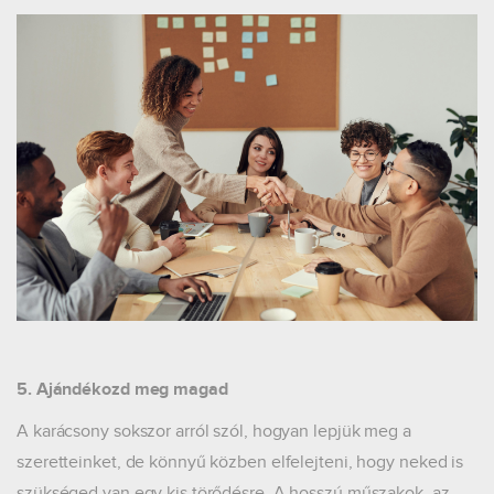
5. Ajándékozd meg magad
A karácsony sokszor arról szól, hogyan lepjük meg a
szeretteinket, de könnyű közben elfelejteni, hogy neked is
szükséged van egy kis törődésre. A hosszú műszakok, az