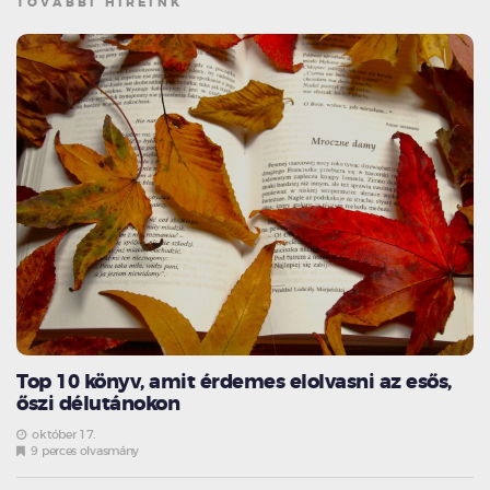
TOVÁBBI HÍREINK
Top 10 könyv, amit érdemes elolvasni az esős,
őszi délutánokon
október 17.
9 perces olvasmány