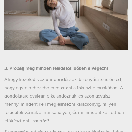
3. Próbálj meg minden feladatot időben elvégezni
Ahogy közeledik az ünnepi időszak, bizonyára te is érzed,
hogy egyre nehezebb megtartani a fókuszt a munkában. A
gondolataid gyakran elkalandoznak, és azon agyalsz,
mennyi mindent kell még elintézni karácsonyig, milyen
feladatok várnak a munkahelyen, és mi mindent kell otthon
előkészíteni. Ismerős?
Szerencsére néhány tudatos szervezési trükkel sokat lehet