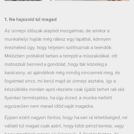
1. Ne hajszold túl magad
Az ünnepi időszak alapból mozgalmas, de amikor a
munkahelyi hajtás még rátesz egy lapáttal, könnyen
érezheted úgy, hogy teljesen széthúznak a teendők.
Miközben próbálod tartani a tempót a műszakokkal, ott
motoszkál benned a gondolat, hogy bár közeleg a
karácsony, az ajándékok még mindig nincsenek meg, és
fogalmad sincs, mi kerül majd az ünnepi asztalra, így a
készülődés minden apró részlete csak újabb terhet rak rád.
Ilyenkor természetes, ha úgy érzed, a munka mellett
egyszerűen nem marad időd saját magadra.
Éppen ezért nagyon fontos, hogy ha van rá lehetőséged, ne
vállald túl magad csak azért, hogy több pénzt keress, vagy