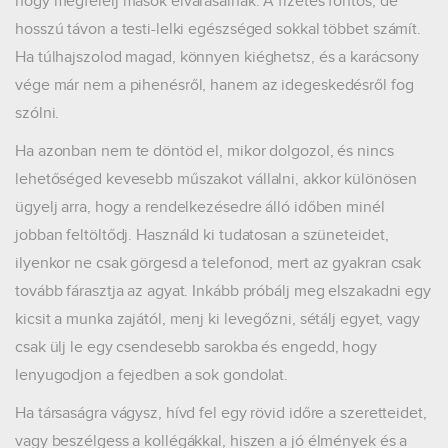
hogy megfelelj mások elvárásainak. A fizetés fontos, de
hosszú távon a testi-lelki egészséged sokkal többet számít.
Ha túlhajszolod magad, könnyen kiéghetsz, és a karácsony
vége már nem a pihenésről, hanem az idegeskedésről fog
szólni.
Ha azonban nem te döntöd el, mikor dolgozol, és nincs
lehetőséged kevesebb műszakot vállalni, akkor különösen
ügyelj arra, hogy a rendelkezésedre álló időben minél
jobban feltöltődj. Használd ki tudatosan a szüneteidet,
ilyenkor ne csak görgesd a telefonod, mert az gyakran csak
tovább fárasztja az agyat. Inkább próbálj meg elszakadni egy
kicsit a munka zajától, menj ki levegőzni, sétálj egyet, vagy
csak ülj le egy csendesebb sarokba és engedd, hogy
lenyugodjon a fejedben a sok gondolat.
Ha társaságra vágysz, hívd fel egy rövid időre a szeretteidet,
vagy beszélgess a kollégákkal, hiszen a jó élmények és a