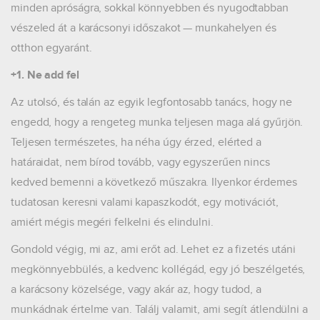
minden apróságra, sokkal könnyebben és nyugodtabban
vészeled át a karácsonyi időszakot — munkahelyen és
otthon egyaránt.
+1. Ne add fel
Az utolsó, és talán az egyik legfontosabb tanács, hogy ne
engedd, hogy a rengeteg munka teljesen maga alá gyűrjön.
Teljesen természetes, ha néha úgy érzed, elérted a
határaidat, nem bírod tovább, vagy egyszerűen nincs
kedved bemenni a következő műszakra. Ilyenkor érdemes
tudatosan keresni valami kapaszkodót, egy motivációt,
amiért mégis megéri felkelni és elindulni.
Gondold végig, mi az, ami erőt ad. Lehet ez a fizetés utáni
megkönnyebbülés, a kedvenc kollégád, egy jó beszélgetés,
a karácsony közelsége, vagy akár az, hogy tudod, a
munkádnak értelme van. Találj valamit, ami segít átlendülni a