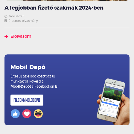
A legjobban fizető szakmák 2024-ben
február 25.
4 perces olvasmány
Elolvasom
Mobil Depó
Értesülj az elsők között az új
munkákról, kövesd a
Mobil-Depót
a Facebookon is!