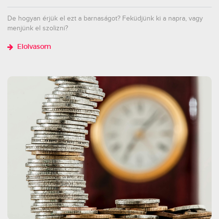
De hogyan érjük el ezt a barnaságot? Feküdjünk ki a napra, vagy
menjünk el szolizni?
Elolvasom