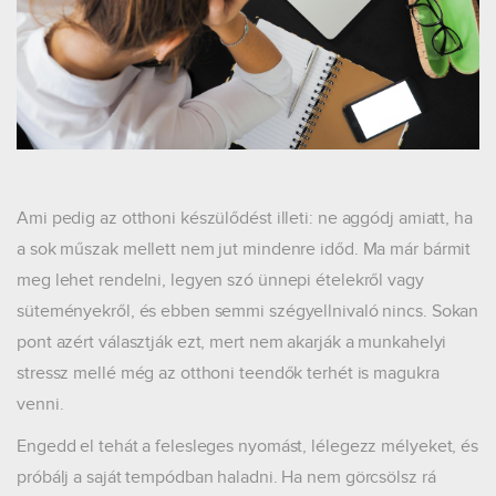
Ami pedig az otthoni készülődést illeti: ne aggódj amiatt, ha
a sok műszak mellett nem jut mindenre időd. Ma már bármit
meg lehet rendelni, legyen szó ünnepi ételekről vagy
süteményekről, és ebben semmi szégyellnivaló nincs. Sokan
pont azért választják ezt, mert nem akarják a munkahelyi
stressz mellé még az otthoni teendők terhét is magukra
venni.
Engedd el tehát a felesleges nyomást, lélegezz mélyeket, és
próbálj a saját tempódban haladni. Ha nem görcsölsz rá