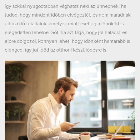
így sokkal nyugodtabban vághatsz neki az ünnepnek, ha
tudod, hogy mindent időben elvégeztél, és nem maradnak
elhúzódó feladatok, amelyek miatt esetleg a főnököd is
elégedetlen lehetne. Sőt, ha azt látja, hogy jól haladsz és
előre dolgozol, könnyen lehet, hogy időnként hamarabb is
elenged, így jut időd az otthoni készülődésre is.