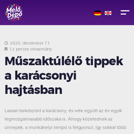
2025. december 11.
12 perces olvasmány
Műszaktúlélő tippek
a karácsonyi
hajtásban
Lassan beköszönt a karácsony, és vele együtt az év egyik
legmozgalmasabb időszaka is. Ahogy közelednek az
ünnepek, a munkahelyi tempó is felgyorsul, így sokkal több