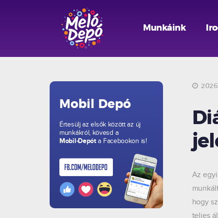
Munkáink
Ir
2026.
Mobil Depó
Di
Értesülj az elsők között az új
munkákról, kövesd a
je
Mobil-Depót
a Facebookon is!
Az egyi
munkált
hogy sz
teljes á