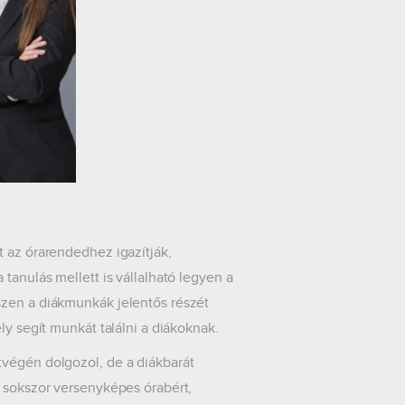
t az órarendedhez igazítják,
tanulás mellett is vállalható legyen a
szen a diákmunkák jelentős részét
ly segít munkát találni a diákoknak.
tvégén dolgozol, de a diákbarát
, sokszor versenyképes órabért,