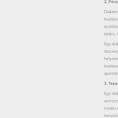
2. Pénz
Diákkén
kiadáso
szülőkt
találni
Egy diá
összeeg
helyeke
kiadása
spontán
3. Tapa
Egy diá
szerezz
irreáli
benyomá