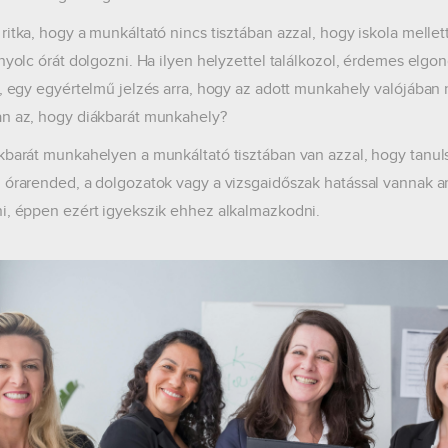
ritka, hogy a munkáltató nincs tisztában azzal, hogy iskola mell
 nyolc órát dolgozni. Ha ilyen helyzettel találkozol, érdemes elg
g, egy egyértelmű jelzés arra, hogy az adott munkahely valójában n
n az, hogy diákbarát munkahely?
kbarát munkahelyen a munkáltató tisztában van azzal, hogy tanulsz,
 órarended, a dolgozatok vagy a vizsgaidőszak hatással vannak a
i, éppen ezért igyekszik ehhez alkalmazkodni.