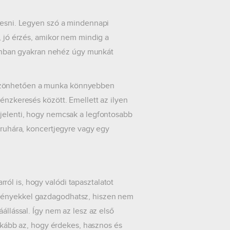
eresni. Legyen szó a mindennapi
, jó érzés, amikor nem mindig a
 azonban gyakran nehéz úgy munkát
öszönhetően a munka könnyebben
pénzkeresés között. Emellett az ilyen
 jelenti, hogy nemcsak a legfontosabb
j ruhára, koncertjegyre vagy egy
ól is, hogy valódi tapasztalatot
lményekkel gazdagodhatsz, hiszen nem
állással. Így nem az lesz az első
ább az, hogy érdekes, hasznos és