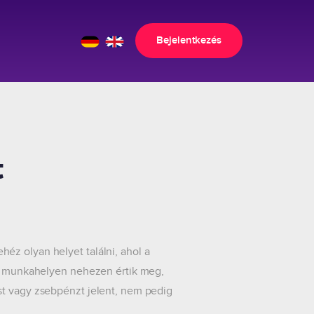
Bejelentkezés
t
éz olyan helyet találni, ahol a
Sok munkahelyen nehezen értik meg,
st vagy zsebpénzt jelent, nem pedig