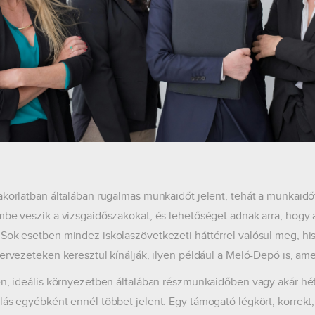
akorlatban általában rugalmas munkaidőt jelent, tehát a munkaidő
mbe veszik a vizsgaidőszakokat, és lehetőséget adnak arra, hogy a 
Sok esetben mindez iskolaszövetkezeti háttérrel valósul meg, hi
zervezeteken keresztül kínálják, ilyen például a Meló-Depó is, ame
en, ideális környezetben általában részmunkaidőben vagy akár hé
lás egyébként ennél többet jelent. Egy támogató légkört, korrekt