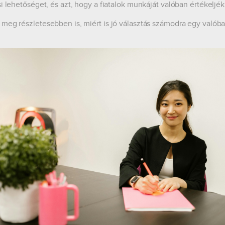
si lehetőséget, és azt, hogy a fiatalok munkáját valóban értékeljék
meg részletesebben is, miért is jó választás számodra egy valób