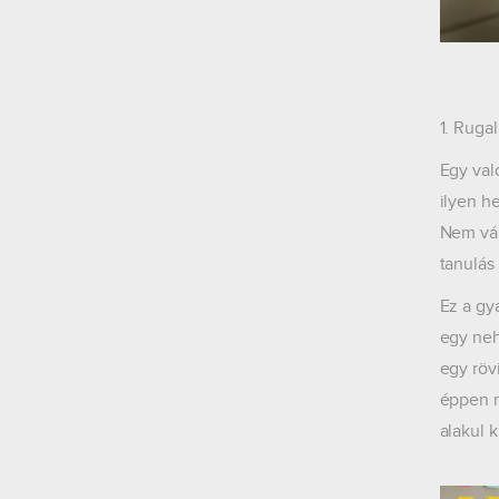
1. Rug
Egy val
ilyen h
Nem vár
tanulás
Ez a gy
egy neh
egy röv
éppen n
alakul 