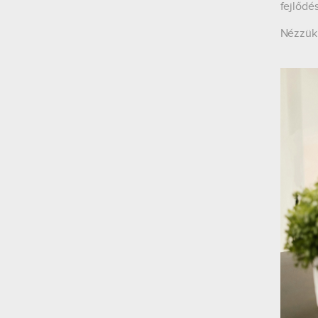
fejlődé
Nézzük 