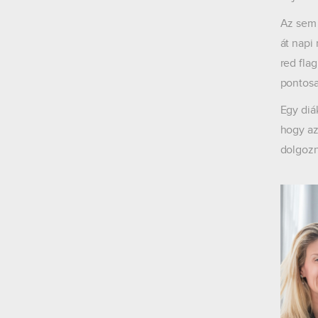
Az sem 
át napi
red fla
pontosa
Egy diá
hogy az
dolgozn