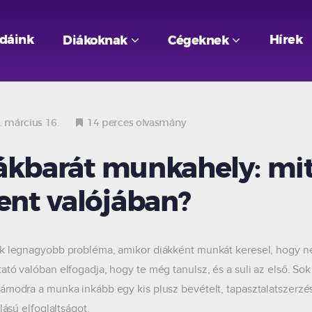
odáink
Hírek
Diákoknak
Cégeknek
 március 16.
14 perces olvasmány
ákbarát munkahely: mi
lent valójában?
k legnagyobb probléma, amikor diákként munkát keresel, hogy neh
ató valóban elfogadja, hogy te még tanulsz, és a suli az első. 
ámodra a munka inkább egy kis plusz bevételt, tapasztalatszerzé
llású elfoglaltságot.