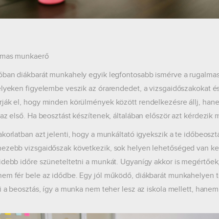
almas munkaerő
óban diákbarát munkahely egyik legfontosabb ismérve a rugalmas
elyeken figyelembe veszik az órarendedet, a vizsgaidőszakokat és 
ják el, hogy minden körülmények között rendelkezésre állj, hane
 az első. Ha beosztást készítenek, általában először azt kérdezik 
akorlatban azt jelenti, hogy a munkáltató igyekszik a te időbeos
ezebb vizsgaidőszak következik, sok helyen lehetőséged van kev
idebb időre szüneteltetni a munkát. Ugyanígy akkor is megértőek
em fér bele az idődbe. Egy jól működő, diákbarát munkahelyen
ki a beosztás, így a munka nem teher lesz az iskola mellett, hanem