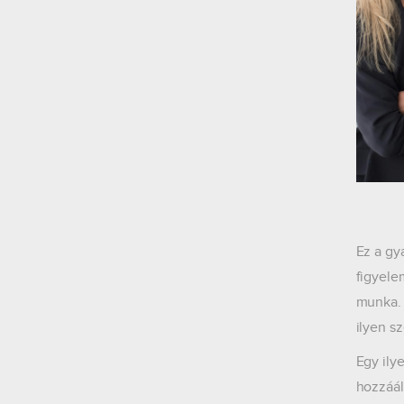
Ez a gy
figyele
munka. 
ilyen s
Egy ily
hozzáál