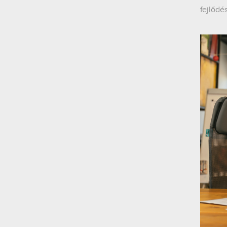
fejlődé