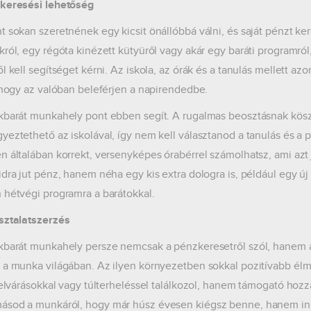
keresési lehetőség
t sokan szeretnének egy kicsit önállóbbá válni, és saját pénzt k
król, egy régóta kinézett kütyüről vagy akár egy baráti programról
ől kell segítséget kérni. Az iskola, az órák és a tanulás mellett
, hogy az valóban beleférjen a napirendedbe.
kbarát munkahely pont ebben segít. A rugalmas beosztásnak k
yeztethető az iskolával, így nem kell választanod a tanulás és a 
n általában korrekt, versenyképes órabérrel számolhatsz, ami azt
idra jut pénz, hanem néha egy kis extra dologra is, például egy ú
 hétvégi programra a barátokkal.
sztalatszerzés
kbarát munkahely persze nemcsak a pénzkeresetről szól, hanem arr
 a munka világában. Az ilyen környezetben sokkal pozitívabb é
s elvárásokkal vagy túlterheléssel találkozol, hanem támogató hozzá
sod a munkáról, hogy már húsz évesen kiégsz benne, hanem ink