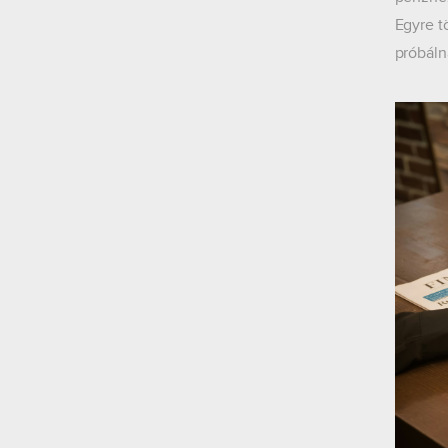
Egyre t
próbáln