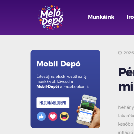
Munkáink
Ir
2026.
Mobil Depó
Pé
Értesülj az elsők között az új
munkákról, kövesd a
mi
Mobil-Depót
a Facebookon is!
Néhány 
takarék
később 
infláci