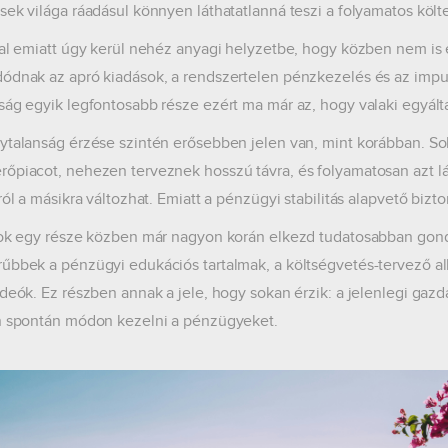
sek világa ráadásul könnyen láthatatlanná teszi a folyamatos költ
tal emiatt úgy kerül nehéz anyagi helyzetbe, hogy közben nem is 
ódnak az apró kiadások, a rendszertelen pénzkezelés és az impu
ság egyik legfontosabb része ezért ma már az, hogy valaki egyálta
ytalanság érzése szintén erősebben jelen van, mint korábban. So
őpiacot, nehezen terveznek hosszú távra, és folyamatosan azt lá
ról a másikra változhat. Emiatt a pénzügyi stabilitás alapvető bizto
lok egy része közben már nagyon korán elkezd tudatosabban gond
űbbek a pénzügyi edukációs tartalmak, a költségvetés-tervező al
ideók. Ez részben annak a jele, hogy sokan érzik: a jelenlegi ga
n spontán módon kezelni a pénzügyeket.