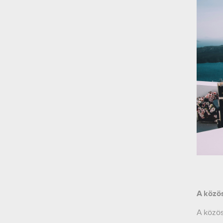
A közö
A közös