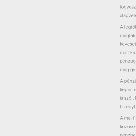
fogyasz
alapvet
A legtö
megtaka
keveset
mint ki
pénzügy
meg gyo
A pénzü
képes-e
is szól
bizonyt
A mai fi
közössé
pénzhez