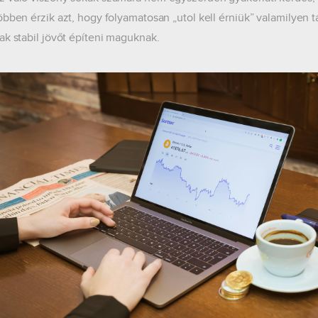
öbben érzik azt, hogy folyamatosan „utol kell érniük” valamilyen 
ak stabil jövőt építeni maguknak.