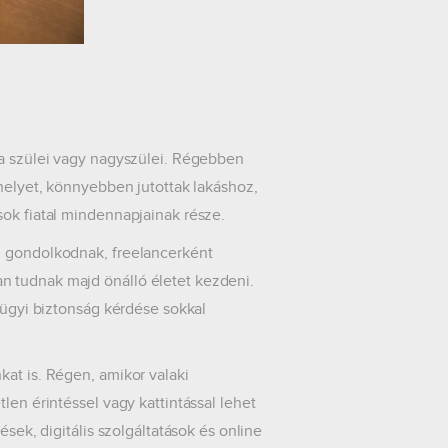
 a szülei vagy nagyszülei. Régebben
ahelyet, könnyebben jutottak lakáshoz,
sok fiatal mindennapjainak része.
n gondolkodnak, freelancerként
n tudnak majd önálló életet kezdeni.
nzügyi biztonság kérdése sokkal
kat is. Régen, amikor valaki
len érintéssel vagy kattintással lehet
ések, digitális szolgáltatások és online