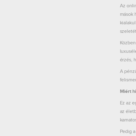
Az onli
mások h
kialaku
szeleté
Közben 
luxusél
érzés, 
A pénzü
felisme
Miért h
Ez az e
az élet
kamatos
Pedig a