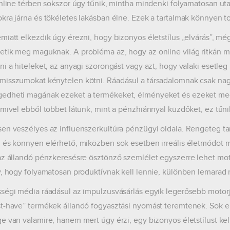
online térben sokszor úgy tűnik, mintha mindenki folyamatosan ut
kra járna és tökéletes lakásban élne. Ezek a tartalmak könnyen to
miatt elkezdik úgy érezni, hogy bizonyos életstílus „elvárás”, mé
tik meg maguknak. A probléma az, hogy az online világ ritkán mu
ni a hiteleket, az anyagi szorongást vagy azt, hogy valaki esetl
isszumokat kénytelen kötni. Ráadásul a társadalomnak csak nagyo
dheti magának ezeket a termékeket, élményeket és ezeket meg 
 mivel ebből többet látunk, mint a pénzhiánnyal küzdőket, ez tűni
en veszélyes az influenszerkultúra pénzügyi oldala. Rengeteg tart
 és könnyen elérhető, miközben sok esetben irreális életmódot mu
az állandó pénzkeresésre ösztönző szemlélet egyszerre lehet moti
y, hogy folyamatosan produktívnak kell lennie, különben lemarad
ségi média ráadásul az impulzusvásárlás egyik legerősebb motorja
t-have” termékek állandó fogyasztási nyomást teremtenek. Sok e
e van valamire, hanem mert úgy érzi, egy bizonyos életstílust kel