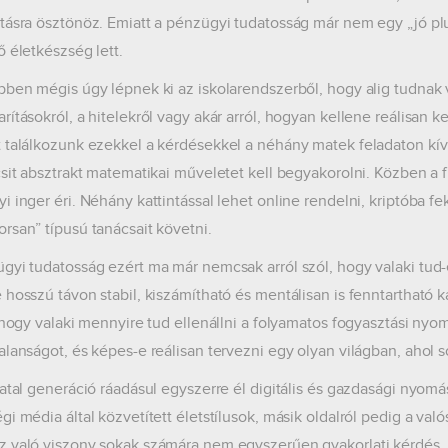
tásra ösztönöz. Emiatt a pénzügyi tudatosság már nem egy „jó plus
ő életkészség lett.
bben mégis úgy lépnek ki az iskolarendszerből, hogy alig tudnak v
rításokról, a hitelekről vagy akár arról, hogyan kellene reálisan 
 találkozunk ezekkel a kérdésekkel a néhány matek feladaton kív
csit absztrakt matematikai műveletet kell begyakorolni. Közben a 
i inger éri. Néhány kattintással lehet online rendelni, kriptóba f
rsan” típusú tanácsait követni.
gyi tudatosság ezért ma már nemcsak arról szól, hogy valaki tud-e
 hosszú távon stabil, kiszámítható és mentálisan is fenntartható ka
, hogy valaki mennyire tud ellenállni a folyamatos fogyasztási ny
alanságot, és képes-e reálisan tervezni egy olyan világban, ahol 
atal generáció ráadásul egyszerre él digitális és gazdasági nyomás 
gi média által közvetített életstílusok, másik oldalról pedig a va
 való viszony sokak számára nem egyszerűen gyakorlati kérdés, h