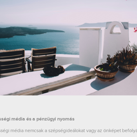
sségi média és a pénzügyi nyomás
ségi média nemcsak a szépségideálokat vagy az önképet befolyá