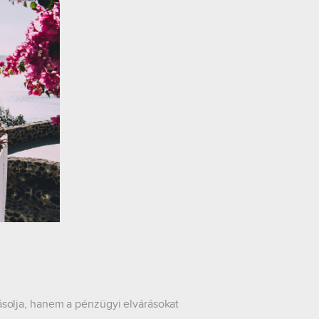
solja, hanem a pénzügyi elvárásokat