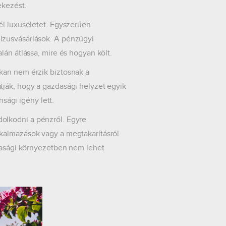
ekezést.
él luxuséletet. Egyszerűen
lzusvásárlások. A pénzügyi
lán átlássa, mire és hogyan költ.
kan nem érzik biztosnak a
tják, hogy a gazdasági helyzet egyik
nsági igény lett.
olkodni a pénzről. Egyre
kalmazások vagy a megtakarításról
zdasági környezetben nem lehet