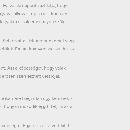
 Ha valaki naponta azt látja, hogy
gy vállalkozást építenek, könnyen
mak gyakran csak egy nagyon szűk
 több divattal, lakberendezéssel vagy
belőlük. Emiatt könnyen kialakulhat az
ent. Azt a képességet, hogy valaki
 erősen szerkesztett verzióját.
Sokan érettségi után úgy kerülnek ki
l, hogyan működik egy hitel, mi az a
nőségre. Egy rosszul felvett hitel,