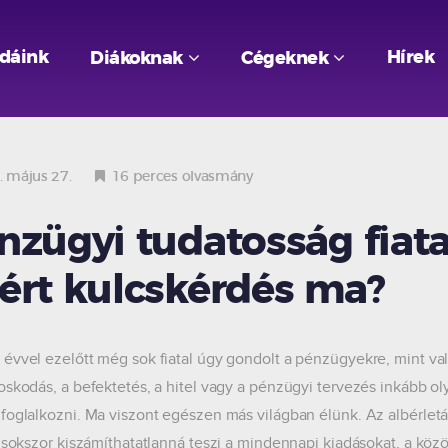
odáink
Hírek
Diákoknak
Cégeknek
 május 27.
16 perces olvasmány
nzügyi tudatosság fiata
ért kulcskérdés ma?
évvel ezelőtt még sok fiatal úgy gondolt a pénzügyekre, mint val
oskodás, a befektetés, a hitel vagy a pénzügyi tervezés inkább ol
foglalkozni. Ma viszont egészen más világban élünk. Az albérle
ó sokszor kiszámíthatatlanná teszi a mindennapi kiadásokat, a köz