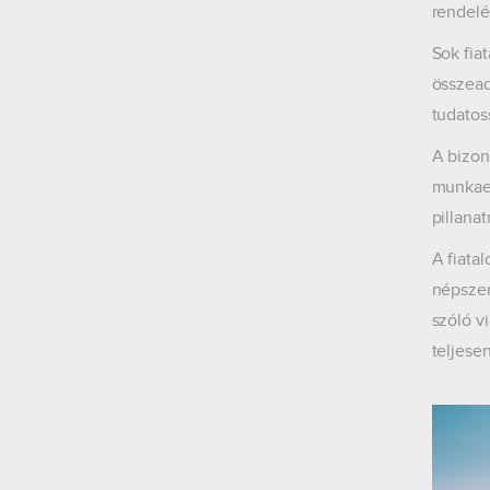
rendelé
Sok fia
összead
tudatos
A bizon
munkaer
pillanat
A fiata
népszer
szóló v
teljese