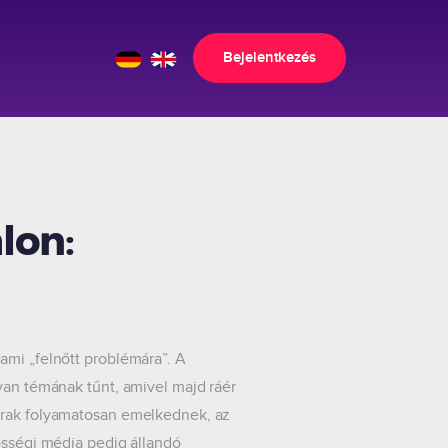
Bejelentkezés
lon:
ami „felnőtt problémára”. A
yan témának tűnt, amivel majd ráér
tárak folyamatosan emelkednek, az
össégi média pedig állandó