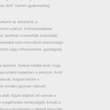
z skill”, hanem gyakorlatilag
alamit az adózásról, a
kezelni a pénzt. A közoktatásban
ül, amikben a kamatláb számítását,
fiatalokat soha nem látott mennyiségű
ektetni vagy influenszerek „gazdagodj
 spórolni. Sokkal inkább arról, hogy
pcsolatot kialakítani a pénzzel. Arról
omásnak, hogyan kezeli a
sok minden gyorsan változik.
alatt. Egyik oldalról ott vannak a
lós megélhetési nehézségek. Emiatt a
anem érzelmileg is terhelt téma lett.