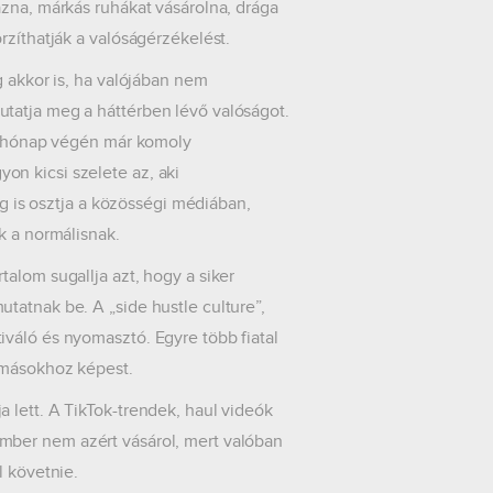
azna, márkás ruhákat vásárolna, drága
rzíthatják a valóságérzékelést.
g akkor is, ha valójában nem
tatja meg a háttérben lévő valóságot.
eg hónap végén már komoly
n kicsi szelete az, aki
is osztja a közösségi médiában,
k a normálisnak.
alom sugallja azt, hogy a siker
tatnak be. A „side hustle culture”,
váló és nyomasztó. Egyre több fiatal
 másokhoz képest.
 lett. A TikTok-trendek, haul videók
mber nem azért vásárol, mert valóban
l követnie.