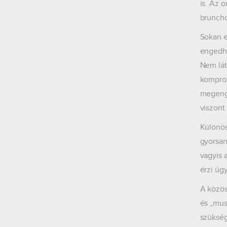
is. Az 
bruncho
Sokan e
engedhe
Nem lát
komprom
megenge
viszont
Különös
gyorsan
vagyis 
érzi úg
A közös
és „mus
szükség