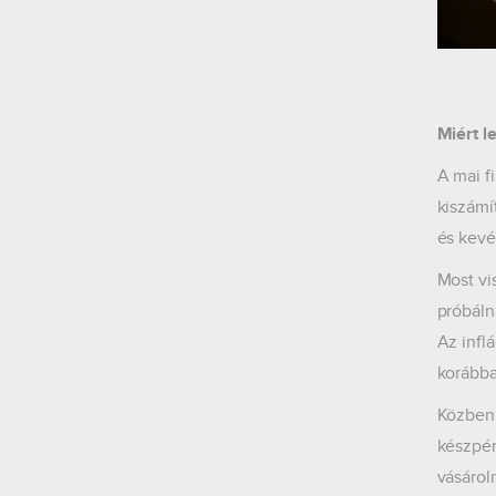
Miért l
A mai f
kiszámí
és kevé
Most vi
próbáln
Az infl
korábba
Közben 
készpén
vásárol