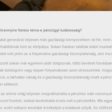
ett ennyire fontos téma a pénzügyi tudatosság?
iatal generáció teljesen más gazdasági környezetben nő fel, mint
thatóbbnak tűnt az életpálya. Sokan fiatalon találtak stabil munk
sbé volt jelen az a folyamatos gazdasági bizonytalanság, ami ma 
szont sokan már egyetem alatt dolgoznak, több bevételi forrásba
ak boldogulni vagy éppen folyamatosan azon stresszelnek, hogya
áció, a lakhatási válság és a gazdasági bizonytalanság miatt a pé
n előkerül.
az online világ teljesen megváltoztatta a pénzhez való viszonyun
zzel fizetett, sokkal konkrétabb érzés volt a pénzköltés. Ma egyet
ni, ezért sokszor kevésbé érzékeljük a kiadások súlyát. Az előfizet