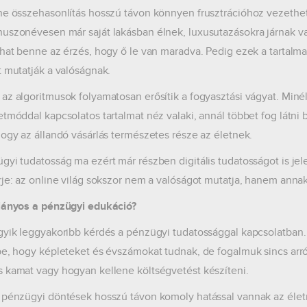
ne összehasonlítás hosszú távon könnyen frusztrációhoz vezethet.
uszonévesen már saját lakásban élnek, luxusutazásokra járnak va
lhat benne az érzés, hogy ő le van maradva. Pedig ezek a tartal
t mutatják a valóságnak.
az algoritmusok folyamatosan erősítik a fogyasztási vágyat. Minél
etmóddal kapcsolatos tartalmat néz valaki, annál többet fog látni 
hogy az állandó vásárlás természetes része az életnek.
gyi tudatosság ma ezért már részben digitális tudatosságot is jel
rje: az online világ sokszor nem a valóságot mutatja, hanem annak
iányos a pénzügyi edukáció?
gyik leggyakoribb kérdés a pénzügyi tudatossággal kapcsolatban. 
be, hogy képleteket és évszámokat tudnak, de fogalmuk sincs arró
 kamat vagy hogyan kellene költségvetést készíteni.
 pénzügyi döntések hosszú távon komoly hatással vannak az életmi