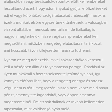
aluljárókban vagy bevásárlóközpontok előtt kell embereket
leszólítanod azért, hogy adományokat gyűjts, előfizetéseket
adj el vagy különböző szolgáltatásokat „rábeszélj” másokra.
Ezek a munkák elsőre egyszerűnek tűnhetnek, a valóságban
viszont általában nemcsak mentálisan, de fizikailag is
nagyon megterhelők, hiszen egész nap embereket kell
megszólítani, miközben rengeteg elutasítással találkozol,
ami hosszabb távon kifejezetten fárasztó tud lenni.
Nyáron ez még nehezebb, mivel sokszor órákon keresztül
kell a hőségben állni és folyamatosan pörögni. Ráadásul az
ilyen munkáknál a fizetés sokszor teljesítményalapú, így
könnyen előfordulhat, hogy a rengeteg energia és stressz
végül nem is térül meg igazán, hiszen nem kapsz majd annyi
pénzt, amennyit te kigondoltál, vagy éppen amennyit
megérdemelnél. Emiatt sok diáknak ez inkább kellemetlen
tapasztalat, mint valóban jó nyári meló.