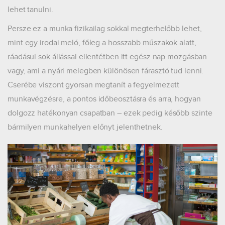
lehet tanulni.
Persze ez a munka fizikailag sokkal megterhelőbb lehet,
mint egy irodai meló, főleg a hosszabb műszakok alatt,
ráadásul sok állással ellentétben itt egész nap mozgásban
vagy, ami a nyári melegben különösen fárasztó tud lenni.
Cserébe viszont gyorsan megtanít a fegyelmezett
munkavégzésre, a pontos időbeosztásra és arra, hogyan
dolgozz hatékonyan csapatban – ezek pedig később szinte
bármilyen munkahelyen előnyt jelenthetnek.