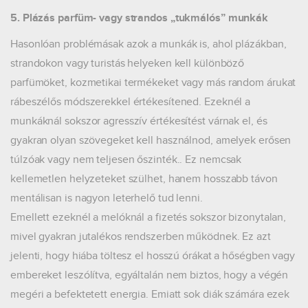
5. Plázás parfüm- vagy strandos „tukmálós” munkák
Hasonlóan problémásak azok a munkák is, ahol plázákban,
strandokon vagy turistás helyeken kell különböző
parfümöket, kozmetikai termékeket vagy más random árukat
rábeszélős módszerekkel értékesítened. Ezeknél a
munkáknál sokszor agresszív értékesítést várnak el, és
gyakran olyan szövegeket kell használnod, amelyek erősen
túlzóak vagy nem teljesen őszinték.. Ez nemcsak
kellemetlen helyzeteket szülhet, hanem hosszabb távon
mentálisan is nagyon leterhelő tud lenni.
Emellett ezeknél a melóknál a fizetés sokszor bizonytalan,
mivel gyakran jutalékos rendszerben működnek. Ez azt
jelenti, hogy hiába töltesz el hosszú órákat a hőségben vagy
embereket leszólítva, egyáltalán nem biztos, hogy a végén
megéri a befektetett energia. Emiatt sok diák számára ezek