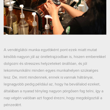
A vendéglátói munka egyébként pont ezek miatt mutat
később nagyon jól az önéletrajzodban is, hiszen emberekkel
dolgozni és stresszes helyzeteket önállóan, és jól
lekommunikálni minden egyes munkahelyen szükséges
lesz. De, mint mindennek, ennek is vannak hátrányai,
legnagyobb pedig például az, hogy ha bevállalod ezeket,
általában a nyarad tényleg nagyon pörgősen fog telni, így a
nap végén valóban azt fogod érezni, hogy megdolgoztál a
pénzedért.