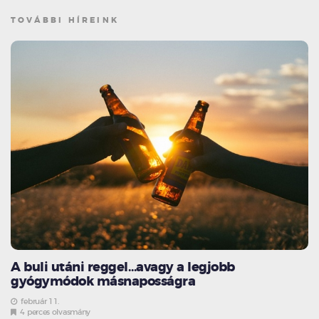
TOVÁBBI HÍREINK
A buli utáni reggel…avagy a legjobb
gyógymódok másnaposságra
február 11.
4 perces olvasmány