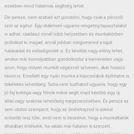
ezekben mind hatalmas segítség lehet.
De persze, nem szabad azt gondolni, hogy csak a pénzről
szól az egész. Egy diákmeló ugyanis rengeteg tapasztalatot
is adhat, ráadásul minél több helyzetben és munkakörben
próbálod ki magad, annál jobban megismered a saját
határaidat és erősségeidet is. Ez később nagy előny lehet,
amikor már komolyabban gondolkodsz a karriereden vagy
azon, hogy milyen munkát végeznél szívesen, akár hosszú
távon is. Emellett egy nyári munka a kapcsolatok építésére is
tökéletes lehetőség. Soha nem tudhatod ugyanis, hogy egy
jó fej kolléga vagy főnök mikor segít majd később egy új
állás vagy szakmai lehetőség megszerzésében. És persze az
sem utolsó szempont, hogy az önéletrajzod is sokkal
erősebb lesz tőle, arról nem is beszélve, hogy a munkáltatók
általában értékelik, ha valaki már fiatalon is szerzett