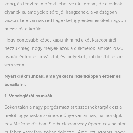
zeng, és tényleg jó pénzt lehet velük keresni, de akadnak
olyanok is, amelyek elsőre jól hangzanak, a valóságban
viszont tele vannak red flagekkel, így érdemes őket nagyon
messziről elkerülni.
Hogy pontosabb képet kapjunk mind a két kategóriáról,
nézzük meg, hogy melyek azok a diákmelók, amiket 2026
nyarán érdemes bevállalni, és melyeket jobb inkább észre
sem venni.
Nyári diákmunkák, amelyeket mindenképpen érdemes
bevállalni:
1. Vendéglátói munkák
Sokan talán a nagy pörgés miatt stresszesnek tartják ezt a
melót, ugyanakkor számos előnye van annak, ha mondjuk
egy McDonald’s-ban, Starbucksban vagy éppen egy balatoni
büfében vagy fagyizóban dolgozol. Amellett ugyanis, hogy