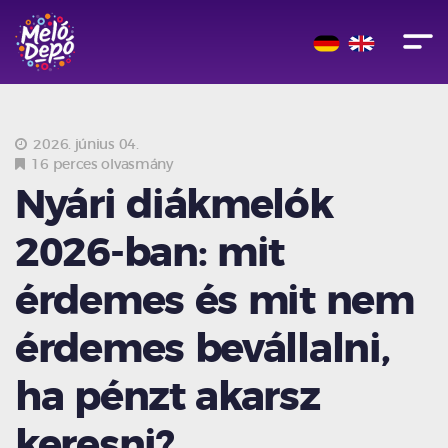
2026. június 04.
16 perces olvasmány
Nyári diákmelók
2026-ban: mit
érdemes és mit nem
érdemes bevállalni,
ha pénzt akarsz
keresni?