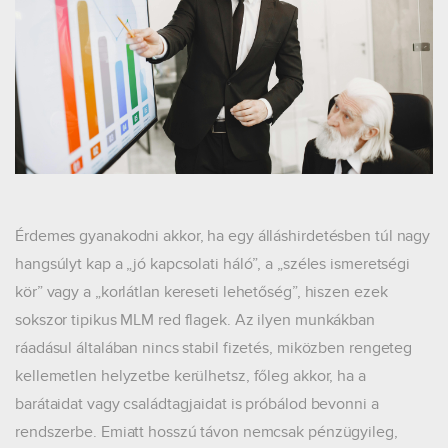
Érdemes gyanakodni akkor, ha egy álláshirdetésben túl nagy
hangsúlyt kap a „jó kapcsolati háló”, a „széles ismeretségi
kör” vagy a „korlátlan kereseti lehetőség”, hiszen ezek
sokszor tipikus MLM red flagek. Az ilyen munkákban
ráadásul általában nincs stabil fizetés, miközben rengeteg
kellemetlen helyzetbe kerülhetsz, főleg akkor, ha a
barátaidat vagy családtagjaidat is próbálod bevonni a
rendszerbe. Emiatt hosszú távon nemcsak pénzügyileg,