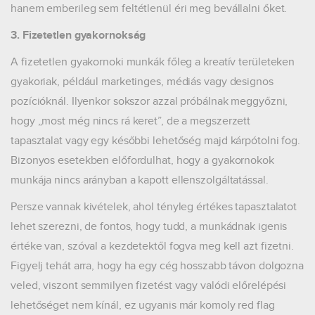
hanem emberileg sem feltétlenül éri meg bevállalni őket.
3. Fizetetlen gyakornokság
A fizetetlen gyakornoki munkák főleg a kreatív területeken
gyakoriak, például marketinges, médiás vagy designos
pozícióknál. Ilyenkor sokszor azzal próbálnak meggyőzni,
hogy „most még nincs rá keret”, de a megszerzett
tapasztalat vagy egy későbbi lehetőség majd kárpótolni fog.
Bizonyos esetekben előfordulhat, hogy a gyakornokok
munkája nincs arányban a kapott ellenszolgáltatással.
Persze vannak kivételek, ahol tényleg értékes tapasztalatot
lehet szerezni, de fontos, hogy tudd, a munkádnak igenis
értéke van, szóval a kezdetektől fogva meg kell azt fizetni.
Figyelj tehát arra, hogy ha egy cég hosszabb távon dolgozna
veled, viszont semmilyen fizetést vagy valódi előrelépési
lehetőséget nem kínál, ez ugyanis már komoly red flag