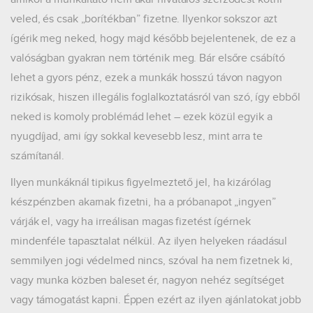
veled, és csak „borítékban” fizetne. Ilyenkor sokszor azt
ígérik meg neked, hogy majd később bejelentenek, de ez a
valóságban gyakran nem történik meg. Bár elsőre csábító
lehet a gyors pénz, ezek a munkák hosszú távon nagyon
rizikósak, hiszen illegális foglalkoztatásról van szó, így ebből
neked is komoly problémád lehet – ezek közül egyik a
nyugdíjad, ami így sokkal kevesebb lesz, mint arra te
számítanál.
Ilyen munkáknál tipikus figyelmeztető jel, ha kizárólag
készpénzben akarnak fizetni, ha a próbanapot „ingyen”
várják el, vagy ha irreálisan magas fizetést ígérnek
mindenféle tapasztalat nélkül. Az ilyen helyeken ráadásul
semmilyen jogi védelmed nincs, szóval ha nem fizetnek ki,
vagy munka közben baleset ér, nagyon nehéz segítséget
vagy támogatást kapni. Éppen ezért az ilyen ajánlatokat jobb