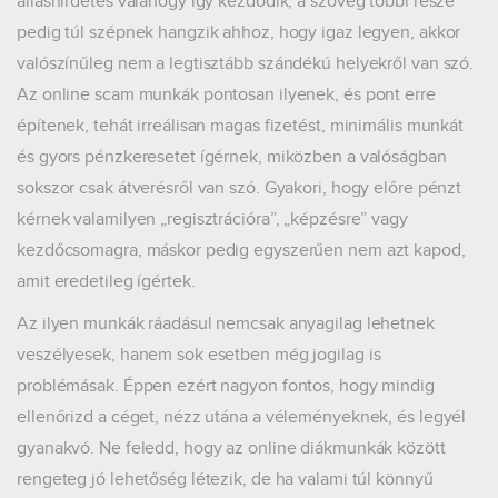
álláshirdetés valahogy így kezdődik, a szöveg többi része
pedig túl szépnek hangzik ahhoz, hogy igaz legyen, akkor
valószínűleg nem a legtisztább szándékú helyekről van szó.
Az online scam munkák pontosan ilyenek, és pont erre
építenek, tehát irreálisan magas fizetést, minimális munkát
és gyors pénzkeresetet ígérnek, miközben a valóságban
sokszor csak átverésről van szó. Gyakori, hogy előre pénzt
kérnek valamilyen „regisztrációra”, „képzésre” vagy
kezdőcsomagra, máskor pedig egyszerűen nem azt kapod,
amit eredetileg ígértek.
Az ilyen munkák ráadásul nemcsak anyagilag lehetnek
veszélyesek, hanem sok esetben még jogilag is
problémásak. Éppen ezért nagyon fontos, hogy mindig
ellenőrizd a céget, nézz utána a véleményeknek, és legyél
gyanakvó. Ne feledd, hogy az online diákmunkák között
rengeteg jó lehetőség létezik, de ha valami túl könnyű