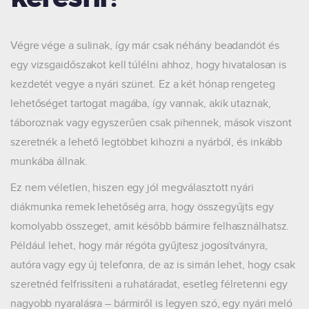
Végre vége a sulinak, így már csak néhány beadandót és
egy vizsgaidőszakot kell túlélni ahhoz, hogy hivatalosan is
kezdetét vegye a nyári szünet. Ez a két hónap rengeteg
lehetőséget tartogat magába, így vannak, akik utaznak,
táboroznak vagy egyszerűen csak pihennek, mások viszont
szeretnék a lehető legtöbbet kihozni a nyárból, és inkább
munkába állnak.
Ez nem véletlen, hiszen egy jól megválasztott nyári
diákmunka remek lehetőség arra, hogy összegyűjts egy
komolyabb összeget, amit később bármire felhasználhatsz.
Például lehet, hogy már régóta gyűjtesz jogosítványra,
autóra vagy egy új telefonra, de az is simán lehet, hogy csak
szeretnéd felfrissíteni a ruhatáradat, esetleg félretenni egy
nagyobb nyaralásra – bármiről is legyen szó, egy nyári meló