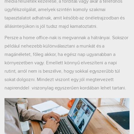
media felületek kezelése, a fordítás vagy akár a telefonos
ügyfélszolgálat, amelyek szintén komoly szakmai
tapasztalatot adhatnak, amit később az önéletrajzodban és
állásinterjúkon is jól tudsz majd kamatoztatni.
Persze a home office-nak is megvannak a hátrányai. Sokszor
például nehezebb különválasztani a munkát és a
magánéletet, főleg akkor, ha egész nap ugyanabban a
környezetben vagy. Emellett könnyű elveszíteni a napi
rutint, arról nem is beszélve, hogy sokkal egyszerűbb túl
sokat dolgozni. Mindezt viszont egy jól megtervezett
napirenddel viszonylag egyszerűen kordában lehet tartani.