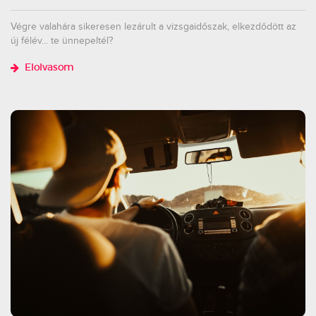
Végre valahára sikeresen lezárult a vizsgaidőszak, elkezdődött az
új félév... te ünnepeltél?
Elolvasom