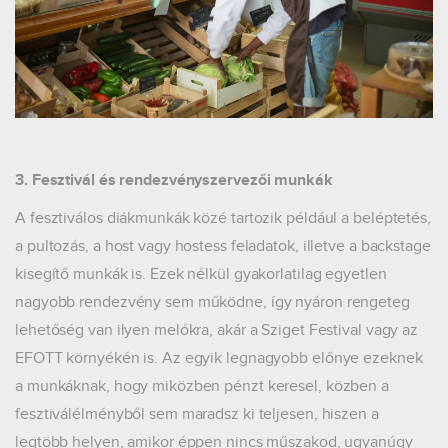
3. Fesztivál és rendezvényszervezői munkák
A fesztiválos diákmunkák közé tartozik például a beléptetés,
a pultozás, a host vagy hostess feladatok, illetve a backstage
kisegítő munkák is. Ezek nélkül gyakorlatilag egyetlen
nagyobb rendezvény sem működne, így nyáron rengeteg
lehetőség van ilyen melókra, akár a Sziget Festival vagy az
EFOTT környékén is. Az egyik legnagyobb előnye ezeknek
a munkáknak, hogy miközben pénzt keresel, közben a
fesztiválélményből sem maradsz ki teljesen, hiszen a
legtöbb helyen, amikor éppen nincs műszakod, ugyanúgy