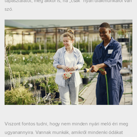
tapasztalatot, még akkor is, ha „csak” nyári diákmunkáról van
szó.
Viszont fontos tudni, hogy nem minden nyári meló éri meg
ugyanannyira. Vannak munkák, amikről mindenki ódákat