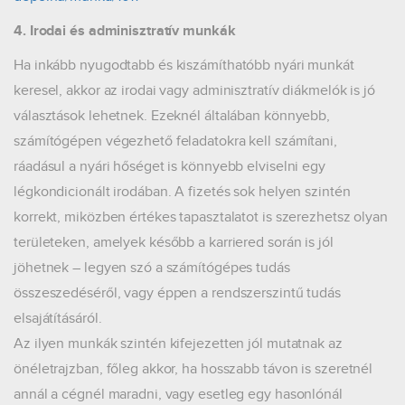
4. Irodai és adminisztratív munkák
Ha inkább nyugodtabb és kiszámíthatóbb nyári munkát
keresel, akkor az irodai vagy adminisztratív diákmelók is jó
választások lehetnek. Ezeknél általában könnyebb,
számítógépen végezhető feladatokra kell számítani,
ráadásul a nyári hőséget is könnyebb elviselni egy
légkondicionált irodában. A fizetés sok helyen szintén
korrekt, miközben értékes tapasztalatot is szerezhetsz olyan
területeken, amelyek később a karriered során is jól
jöhetnek – legyen szó a számítógépes tudás
összeszedéséről, vagy éppen a rendszerszintű tudás
elsajátításáról.
Az ilyen munkák szintén kifejezetten jól mutatnak az
önéletrajzban, főleg akkor, ha hosszabb távon is szeretnél
annál a cégnél maradni, vagy esetleg egy hasonlónál