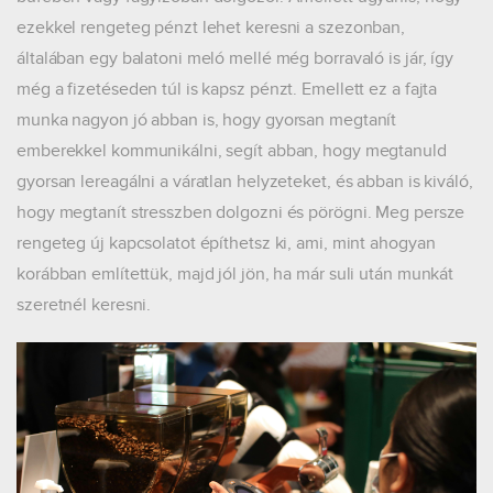
ezekkel rengeteg pénzt lehet keresni a szezonban,
általában egy balatoni meló mellé még borravaló is jár, így
még a fizetéseden túl is kapsz pénzt. Emellett ez a fajta
munka nagyon jó abban is, hogy gyorsan megtanít
emberekkel kommunikálni, segít abban, hogy megtanuld
gyorsan lereagálni a váratlan helyzeteket, és abban is kiváló,
hogy megtanít stresszben dolgozni és pörögni. Meg persze
rengeteg új kapcsolatot építhetsz ki, ami, mint ahogyan
korábban említettük, majd jól jön, ha már suli után munkát
szeretnél keresni.