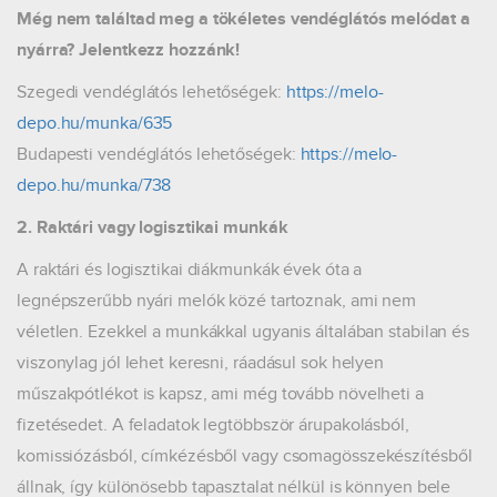
Még nem találtad meg a tökéletes vendéglátós melódat a
nyárra? Jelentkezz hozzánk!
Szegedi vendéglátós lehetőségek:
https://melo-
depo.hu/munka/635
Budapesti vendéglátós lehetőségek:
https://melo-
depo.hu/munka/738
2. Raktári vagy logisztikai munkák
A raktári és logisztikai diákmunkák évek óta a
legnépszerűbb nyári melók közé tartoznak, ami nem
véletlen. Ezekkel a munkákkal ugyanis általában stabilan és
viszonylag jól lehet keresni, ráadásul sok helyen
műszakpótlékot is kapsz, ami még tovább növelheti a
fizetésedet. A feladatok legtöbbször árupakolásból,
komissiózásból, címkézésből vagy csomagösszekészítésből
állnak, így különösebb tapasztalat nélkül is könnyen bele