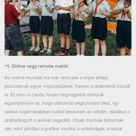
+1. Online vagy remote melók
Az online munkák ma már nemcsak a teljes állású
pozícióknál egyre népszerűbbek, hanem a diákmelók között
is. Ez nem is csoda, hiszen legnagyobb előnyük
egyértelműen az, hogy otthonról végezheted őket, így
sokkal rugalmasabban tudod beosztani az idődet, ráadásul a
szabadságod is sokkal nagyobb. Olyan munkák tartoznak
ide, mint például a grafikai munka, a videóvágás, a social