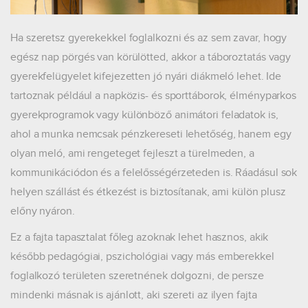
Ha szeretsz gyerekekkel foglalkozni és az sem zavar, hogy
egész nap pörgés van körülötted, akkor a táboroztatás vagy
gyerekfelügyelet kifejezetten jó nyári diákmeló lehet. Ide
tartoznak például a napközis- és sporttáborok, élményparkos
gyerekprogramok vagy különböző animátori feladatok is,
ahol a munka nemcsak pénzkereseti lehetőség, hanem egy
olyan meló, ami rengeteget fejleszt a türelmeden, a
kommunikációdon és a felelősségérzeteden is. Ráadásul sok
helyen szállást és étkezést is biztosítanak, ami külön plusz
előny nyáron.
Ez a fajta tapasztalat főleg azoknak lehet hasznos, akik
később pedagógiai, pszichológiai vagy más emberekkel
foglalkozó területen szeretnének dolgozni, de persze
mindenki másnak is ajánlott, aki szereti az ilyen fajta