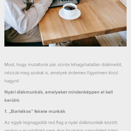
Most, hogy mutattunk pár, szinte kihagyhatatlan diákmelót,
nézzük meg azokat is, amelyek érdemes figyelmen kívül
hagyni!
Nyári diákmunkák, amelyeket mindenképpen el kell
kerülni:
1. „Borítékos” fekete munkák
Az egyik legnagyobb red flag a nyári diákmunkák között,
amikor a munkáltató nem akar hivatalos szerződést kötni