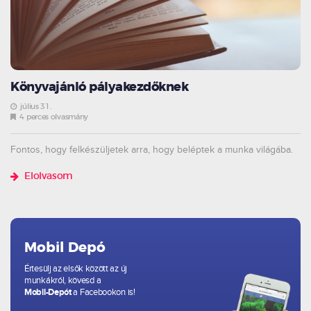
Könyvajánló pályakezdőknek
július 31.
4 perces olvasmány
Fontos, hogy felkészüljetek arra, hogy beléptek a munka világába.
Elolvasom
Mobil Depó
Értesülj az elsők között az új
munkákról, kövesd a
Mobil-Depót
a Facebookon is!