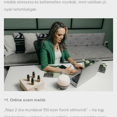
inkább stresszes és kellemetlen munkák, mint valóban jó
nyári lehetőségek.
+1. Online scam melók
„Napi 2 óra munkával 150 ezer forint otthonról” – ha egy