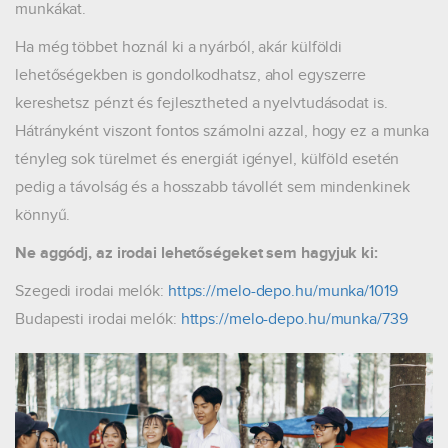
munkákat.
Ha még többet hoznál ki a nyárból, akár külföldi
lehetőségekben is gondolkodhatsz, ahol egyszerre
kereshetsz pénzt és fejlesztheted a nyelvtudásodat is.
Hátrányként viszont fontos számolni azzal, hogy ez a munka
tényleg sok türelmet és energiát igényel, külföld esetén
pedig a távolság és a hosszabb távollét sem mindenkinek
könnyű.
Ne aggódj, az irodai lehetőségeket sem hagyjuk ki:
Szegedi irodai melók:
https://melo-depo.hu/munka/1019
Budapesti irodai melók:
https://melo-depo.hu/munka/739