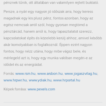
pénznek tűnik, ott általában van valamilyen rejtett buktató.
Persze, a nyári egy nagyon jó időszak arra, hogy keress
magadnak egy kis plusz pénz, fontos azonban, hogy az
egész nemcsak arról szól, hogy gyorsan megtömd a
pénztárcád, hanem arról is, hogy tapasztalatot szerezz,
kapcsolatokat építs és közelebb kerülj ahhoz, amivel később
akár komolyabban is foglalkoznál. Éppen ezért nagyon
fontos, hogy nézz utána, hogy mibe vágsz bele, és
mérlegeld azt is, hogy egy munka valóban megéri-e az
idődet és az energiádat.
Forrás:
www.rsm.hu
,
www.arsbon.hu
,
www.jogaszvilag.hu
,
www.hrpwr.hu
,
www.ydiak.hu
,
www.hrportal.hu
Képek forrása:
www.pexels.com