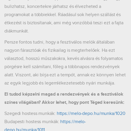
bulizhatsz, koncertekre járhatsz és élvezheted a
programokat a többiekkel. Ráadásul sok helyen szállást és
étkezést is biztosítanak, ami még vonzóbbá teszi ezt a fajta
diákmunkát.
Persze fontos tudni, hogy a fesztiválos melók általában
nagyon fárasztóak és fizikailag is megterhelőek. Ha ezt
választod, hosszú műszakokra, kevés alvásra és folyamatos
pörgésre kell számítani, főleg a többnapos rendezvények
alatt. Viszont, aki bírja ezt a tempót, annak ez könnyen lehet
az egyik legjobb és legemlékezetesebb nyári munkája.
El tudod képzelni magad a rendezvények és a fesztiválok
színes világában? Akkor lehet, hogy pont Téged keresünk:
Szegedi hostess munkák:
https://melo-depo.hu/munka/1020
Budapesti hostess munkák:
https://melo-
depo.hu/munka/1011