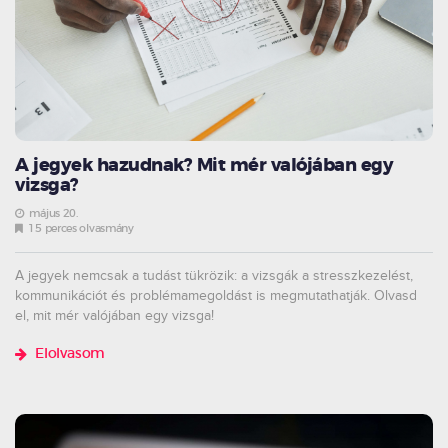
A jegyek hazudnak? Mit mér valójában egy
vizsga?
május 20.
15 perces olvasmány
A jegyek nemcsak a tudást tükrözik: a vizsgák a stresszkezelést,
kommunikációt és problémamegoldást is megmutathatják. Olvasd
el, mit mér valójában egy vizsga!
Elolvasom