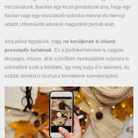
mit csinálunk. Ilyenkor egy kicsit gondoljunk arra, hogy egy
hacker vagy egy rosszakaró számára mennyi és mennyi
adatot, információt adunk ki magunkról percek alatt.
Arra pláne figyeljünk, hogy
ne kerüljenek ki rólunk
provokatív tartalmak
. Ez a jövőnket tekintve is nagyon
lényeges, hiszen, akár a jövőbeli munkaadónk számára is
elérhetőek ezek a felületek, így meg tudja ő is tekinteni, és
ezáltal döntést is hozhat a felvételünk szempontjából.