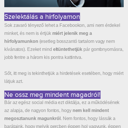
Szelektálás a hírfolyamon
Sok zavaró tényező lehet a Facebookon, ami nem érdekel
minket, és nem is értjük
miért jelenik meg a
hírfolyamunkon
(esetleg bosszantó tartalom vagy nem
kívánatos). Ezeket mind
eltüntethetjük
pár gombnyomásra,
jobb fentre a három kis pontra kattintva.
Sőt, itt meg is tekinthetjük a hirdetések esetében, hogy miért
látjuk azt.
Ne ossz meg mindent magadról!
Bár az egész social média ezt diktálja, ez a működésének
az alapja, de nagyon fontos, hogy
nem kell mindent
megosztanunk magunkról
. Nem fontos, hogy lássák a
barátaink, hogy melyik percben éppen hol vagyunk, éppen