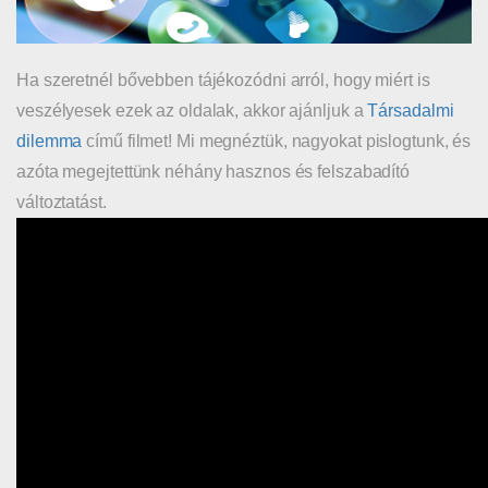
Ha szeretnél bővebben tájékozódni arról, hogy miért is
veszélyesek ezek az oldalak, akkor ajánljuk a
Társadalmi
dilemma
című filmet! Mi megnéztük, nagyokat pislogtunk, és
azóta megejtettünk néhány hasznos és felszabadító
változtatást.