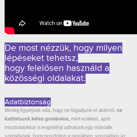
De most nézzük, hogy milyen
lépéseket tehetsz,
hogy
felelősen használd a
közösségi oldalakat:
Adatbiztonság
Mindig figyeljünk oda, hogy ne fogadjunk el akármit,
ne
kattintsunk kétes gombokra,
mert ezekkel, apró
mozdulatokkal is engedélyt adhatunk egy második
személynek, hogy posztoljon a nevükben, visszaéljen az