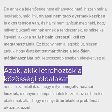
De ennek a jelentősége nem elhanyagolható, hiszen már a
legkisebb, még írni,
olvasni nem tudó gyermek kezében
is okos telefon van
, és ha mi nem tanítjuk meg neki, hogy
milyen buktatói vannak ennek a rendszernek, és mikre kell
figyelni, akkor a
saját hibáin keresztül kell ezt
megtapasztalnia.
Ez bizony nem a legjobb út, hiszen
tudjuk, hogy
életeket tett már tönkre a felelőtlen
médiahasználat
, sőt, legrosszabb esetben életeket vett el.
Azok, akik létrehozták a
közösségi oldalakat
nem is számítottak rá, hogy milyen
negatív hatásai
lesznek
, mennyire manipulálhatók lesznek az emberek e
platformok által, hogy mennyi
önértékelési problémát
okoznak ezzel
.