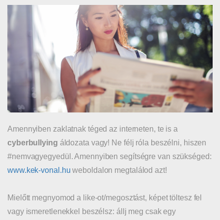
Amennyiben zaklatnak téged az interneten, te is a
cyberbullying
áldozata vagy! Ne félj róla beszélni, hiszen
#nemvagyegyedül. Amennyiben segítségre van szükséged:
www.kek-vonal.hu
weboldalon megtalálod azt!
Mielőtt megnyomod a like-ot/megosztást, képet töltesz fel
vagy ismeretlenekkel beszélsz: állj meg csak egy