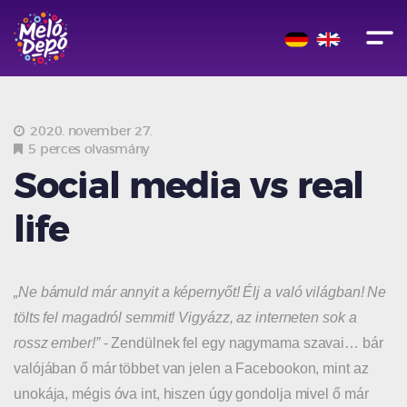
2020. november 27.
5 perces olvasmány
Social media vs real
life
„Ne bámuld már annyit a képernyőt! Élj a való világban! Ne
tölts fel magadról semmit! Vigyázz, az interneten sok a
rossz ember!”
- Zendülnek fel egy nagymama szavai… bár
valójában ő már többet van jelen a Facebookon, mint az
unokája, mégis óva int, hiszen úgy gondolja mivel ő már