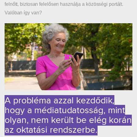
felnőtt, biztosan felelősen használja a közösségi portált.
Valóban így van?
A probléma azzal kezdődik,
hogy a médiatudatosság,
mint
olyan, nem került be elég korán
az oktatási rendszerbe.