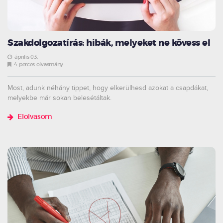
Szakdolgozatírás: hibák, melyeket ne kövess el
április 03.
4 perces olvasmány
Most, adunk néhány tippet, hogy elkerülhesd azokat a csapdákat,
melyekbe már sokan belesétáltak.
Elolvasom