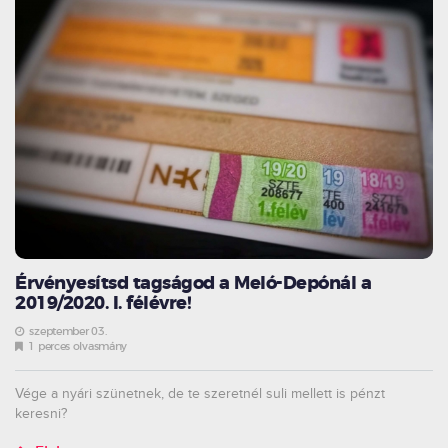
Érvényesítsd tagságod a Meló-Depónál a
2019/2020. I. félévre!
szeptember 03.
1 perces olvasmány
Vége a nyári szünetnek, de te szeretnél suli mellett is pénzt
keresni?