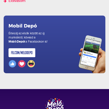
Elolvasom
Mobil Depó
Értesülj az elsők között az új
munkákról, kövesd a
Mobil-Depót
a Facebookon is!