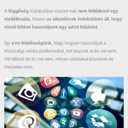
A
függőség
kialakulása viszont már
nem feltétlenül egy
mellékhatás
, hiszen
az alkotóknak érdekükben áll, hogy
minél többet használjunk egy adott felületet
.
Így
a mi felelősségünk
, hogy hogyan használjuk a
közösségi média platformokat, mit hiszünk el és mit nem,
mit töltünk fel és mit nem, milyen oldalakat követünk és
melyeket nem.