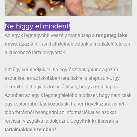
Ne higgy el mindent!
Az egyik legnagyobb veszély manapság a
rengeteg fake
news
, azaz álhír, amit elhitetnek velünk a médiafelületeken
a különböző tartalomgyártók.
Ezt úgy kerülhetjük el, ha egyrészt hallgatunk a józan
eszünkre, és az iskolában tanultakra is alapozunk. Így
elkerülhető, hogy biztosan állítsuk, hogy a Föld lapos.
Azonban az egyik legmegfelelőbb módszer, hogy nem csak
egy csatornából tájékozódunk, hanem igyekszünk minél
több forrásból beengedni az információkat és azokat
reálisan vizsgálva feldolgozni.
Legyünk kritikusak a
tartalmakkal szemben!