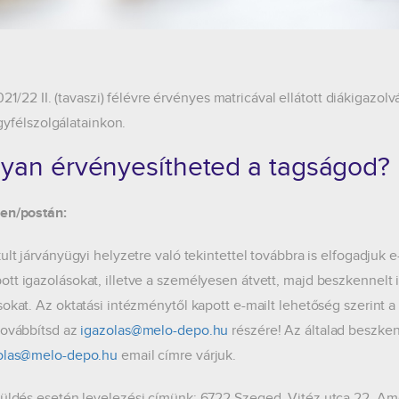
021/22 II. (tavaszi) félévre érvényes matricával ellátott diákigaz
gyfélszolgálatainkon.
yan érvényesítheted a tagságod?
en/postán:
kult járványügyi helyzetre való tekintettel továbbra is elfogadjuk
tt igazolásokat, illetve a személyesen átvett, majd beszkennelt i
sokat. Az oktatási intézménytől kapott e-mailt lehetőség szerint a
továbbítsd az
igazolas@melo-depo.hu
részére! Az általad beszken
olas@melo-depo.hu
email címre várjuk.
üldés esetén levelezési címünk
:
6722 Szeged, Vitéz utca 22. Am