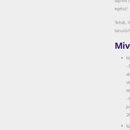
sajnos 
egész!
Tehát, 
tanuló/
Miv
Is
-
al
v
r
-
j
2
I
g