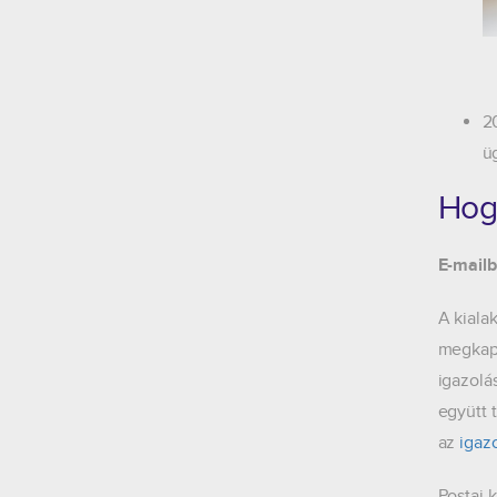
2
ü
Hog
E-mailb
A kiala
megkapo
igazolá
együtt 
az
igaz
Postai
k