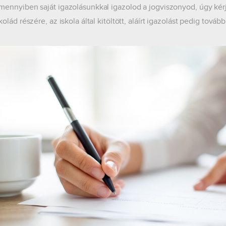
mennyiben saját igazolásunkkal igazolod a jogviszonyod, úgy kérj
kolád részére, az iskola által kitöltött, aláírt igazolást pedig továb