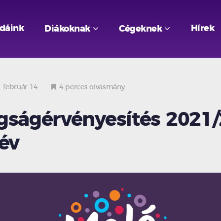
odáink
Hírek
Diákoknak
Cégeknek
 február 14.
4 perces olvasmány
gságérvényesítés 2021/2
lév