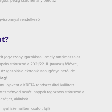
égtől, pedig csak néhány perc az
jogviszonnyal rendelkező
at?
t jogviszony igazolással, amely tartalmazza az
alis státuszod a 2021/22. II. (tavaszi) félévre,
. Az igazolás elektronikusan igényelhető, de
lag!
anulójaként a
KRÉTA rendszer által kiállított
 intézményed nevét, nappali tagozatos státuszod a
sétjét, aláírását.
al is (emailben csatolt fájl)