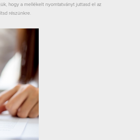
ük, hogy a mellékelt nyomtatványt juttasd el az
bítsd részünkre.