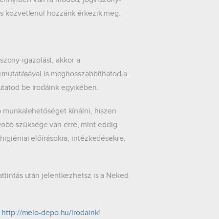
lás közvetlenül hozzánk érkezik meg.
zony-igazolást, akkor a
 bemutatásával is meghosszabbíthatod a
utatod be irodáink egyikében.
b munkalehetőséget kínálni, hiszen
obb szüksége van erre, mint eddig.
igiéniai előírásokra, intézkedésekre,
ttintás után jelentkezhetsz is a Neked
:
http://melo-depo.hu/irodaink
!