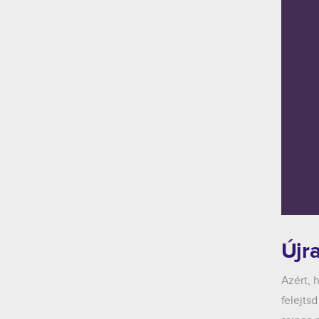
Újra
Azért, 
felejts