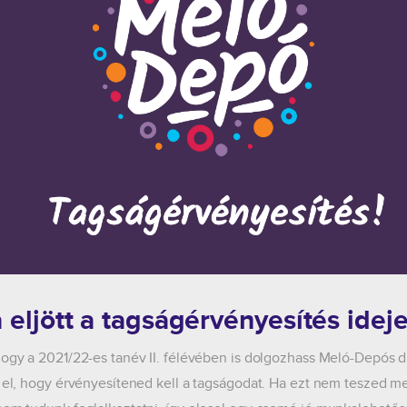
 eljött a tagságérvényesítés ideje
hogy a 2021/22-es tanév II. félévében is dolgozhass Meló-Depós 
d el, hogy érvényesítened kell a tagságodat. Ha ezt nem teszed m