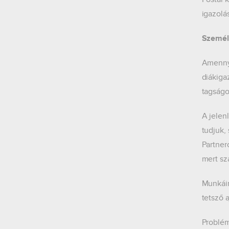
igazolá
Személ
Amennyi
diákiga
tagságo
A jelen
tudjuk,
Partner
mert sz
Munkáin
tetsző a
Problém