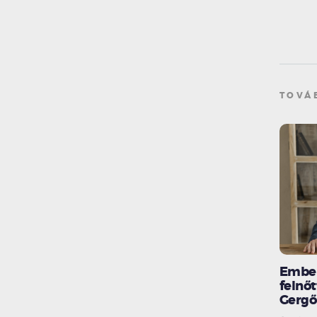
TOVÁ
Ember
felnőt
Gergő 