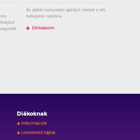
Az alábbi könyveket ajánljuk nektek a téli,
epós
hidegebb napokra.
felejtsd
gságodat!
Elolvasom
Diákoknak
Információk
Letölthető fájlok