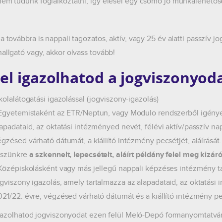
nem tudunk foglalkoztatni, így elesel egy csomó jó munkalehetős
ha továbbra is nappali tagozatos, aktív, vagy 25 év alatti passzív 
hallgató vagy, akkor olvass tovább!
el igazolhatod a jogviszonyod
kolalátogatási igazolással (jogviszony-igazolás)
 Egyetemistaként az ETR/Neptun, vagy Modulo rendszerből igényel
apadataid, az oktatási intézményed nevét, félévi aktív/passzív napp
égzésed várható dátumát, a kiállító intézmény pecsétjét, aláírását
észünkre
a szkennelt, lepecsételt, aláírt példány felel meg kizáró
 Középiskolásként vagy más jellegű nappali képzéses intézmény t
ogviszony igazolás
, amely tartalmazza az alapadataid, az oktatási
021/22. évre, végzésed várható dátumát és a kiállító intézmény pec
azolhatod jogviszonyodat ezen felül
Meló-Depó formanyomtatvánny