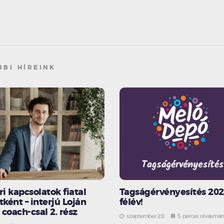
BBI HÍREINK
i kapcsolatok fiatal
Tagságérvényesítés 2022
tként – interjú Loján
félév!
coach-csal 2. rész
szeptember 20.
5 perces olvasmá