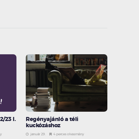
/23 I.
Regényajánló a téli
kuckózáshoz
ny
január 29.
4 perces olvasmány