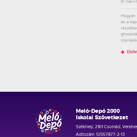
május 0
Hogyan h
és a kap
részébe
ghostolá
szerepérő
Elol
Meló-Depó 2000
Iskolai Szövetkezet
Székhely: 2161 Csomád, Verebes
Adószám: 12557877-2-13