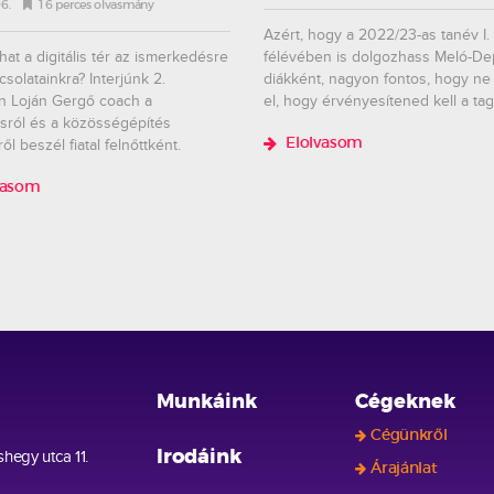
6.
16 perces olvasmány
Azért, hogy a 2022/23-as tanév I.
at a digitális tér az ismerkedésre
félévében is dolgozhass Meló-D
csolatainkra? Interjúnk 2.
diákként, nagyon fontos, hogy ne 
n Loján Gergő coach a
el, hogy érvényesítened kell a ta
sról és a közösségépítés
l beszél fiatal felnőttként.
Elolvasom
vasom
Munkáink
Cégeknek
Cégünkről
hegy utca 11.
Irodáink
Árajánlat