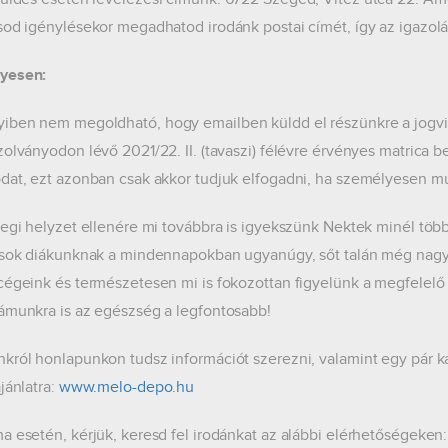
sod igénylésekor megadhatod irodánk postai címét, így az igazo
yesen:
ben nem megoldható, hogy emailben küldd el részünkre a jogvis
zolványodon lévő 2021/22. II. (tavaszi) félévre érvényes matrica
dat, ezt azonban csak akkor tudjuk elfogadni, ha személyesen m
legi helyzet ellenére mi továbbra is igyekszünk Nektek minél töb
 sok diákunknak a mindennapokban ugyanúgy, sőt talán még nagy
cégeink és természetesen mi is fokozottan figyelünk a megfelelő h
ámunkra is az egészség a legfontosabb!
król honlapunkon tudsz információt szerezni, valamint egy pár ka
jánlatra:
www.melo-depo.hu
a esetén, kérjük, keresd fel irodánkat az alábbi elérhetőségeken