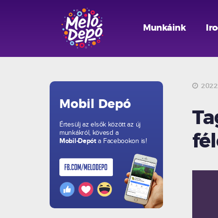
Munkáink
Ir
2022.
Mobil Depó
Ta
Értesülj az elsők között az új
munkákról, kövesd a
fé
Mobil-Depót
a Facebookon is!