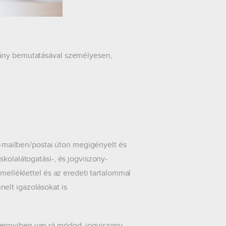
olvány bemutatásával személyesen,
 e-mailben/postai úton megigényelt és
skolalátogatási-, és jogviszony-
 melléklettel és az eredeti tartalommal
nelt igazolásokat is
ennyiben van rá módod, jogviszony-