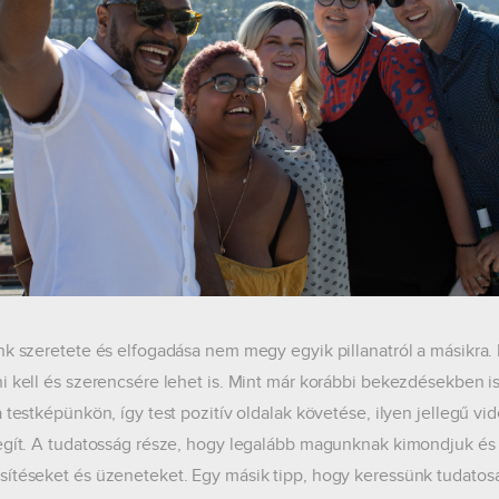
nk szeretete és elfogadása nem megy egyik pillanatról a másikra.
i kell és szerencsére lehet is. Mint már korábbi bekezdésekben i
 testképünkön, így test pozitív oldalak követése, ilyen jellegű vid
egít. A tudatosság része, hogy legalább magunknak kimondjuk és 
ítéseket és üzeneteket. Egy másik tipp, hogy keressünk tudatosa