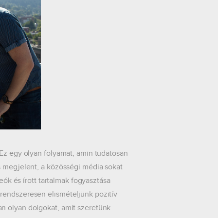
 Ez egy olyan folyamat, amin tudatosan
s megjelent, a közösségi média sokat
eók és írott tartalmak fogyasztása
rendszeresen elismételjünk pozitív
n olyan dolgokat, amit szeretünk