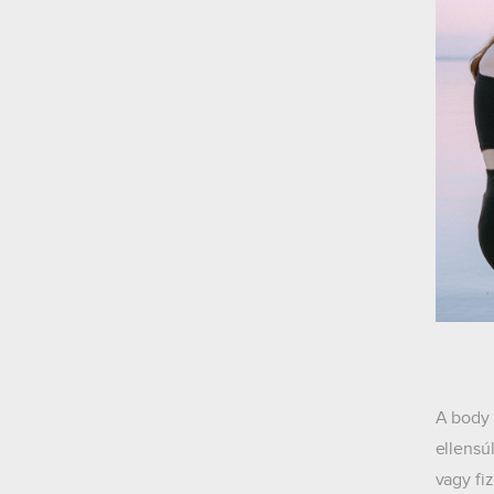
A body 
ellensúl
vagy fi