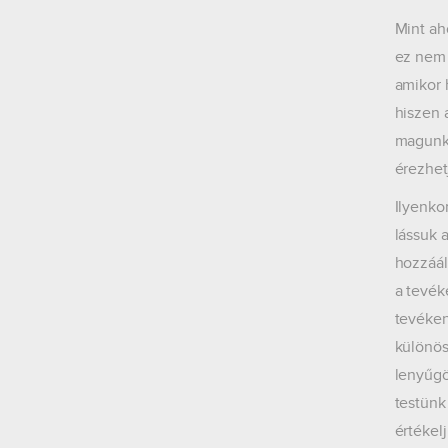
Mint ah
ez nem 
amikor 
hiszen 
magunkk
érezhetj
Ilyenko
lássuk 
hozzáál
a tevék
tevéken
különös
lenyűgö
testünk
értékelj