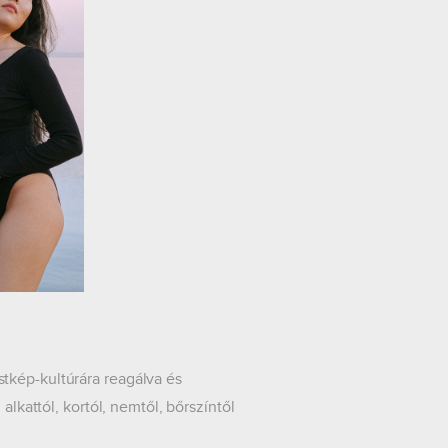
tkép-kultúrára reagálva és
alkattól, kortól, nemtől, bőrszíntől