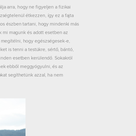
ja arra, hogy ne figyeljen a fizikai
égtelenül étkezzen, így ez a fajta
tos észben tartani, hogy mindenki más
sak mi magunk és adott esetben az
 megítélni, hogy egészségesek-e,
t is tenni a testükre, sértő, bántó,
minden esetben kerülendő. Sokakról
nek ebből meggyógyulni, és az
kat segíthetünk azzal, ha nem