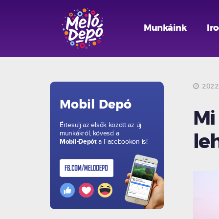
Munkáink
Ir
2022.
Mobil Depó
Mi
Értesülj az elsők között az új
munkákról, kövesd a
le
Mobil-Depót
a Facebookon is!