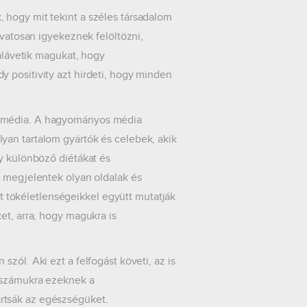
 hogy mit tekint a széles társadalom
ivatosan igyekeznek felöltözni,
 alávetik magukat, hogy
 positivity azt hirdeti, hogy minden
i média. A hagyományos média
yan tartalom gyártók és celebek, akik
gy különböző diétákat és
t megjelentek olyan oldalak és
ját tökéletlenségeikkel együtt mutatják
et, arra, hogy magukra is
zól. Aki ezt a felfogást követi, az is
t számukra ezeknek a
rtsák az egészségüket.