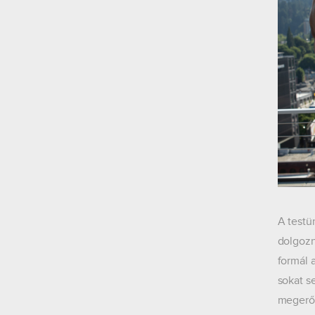
A testü
dolgozn
formál a
sokat s
megerős