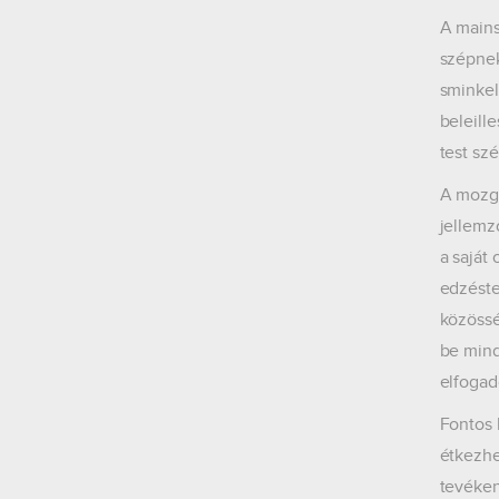
A mains
szépnek
sminkel
beleill
test szé
A mozga
jellemz
a saját
edzéste
közössé
be mind
elfogad
Fontos 
étkezhe
tevéken