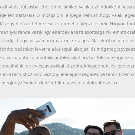
ozitivitást túlzásba lehet vinni, amikor valaki ezt indokként használ
ge fenntartására. A mozgalom lényege nem az, hogy valaki egészs
lás egy hibás értelmezése az eredeti elképzelésnek. Nagyon fon
mánnyal rendelkezik, így eltérőek a testi adottságaink, emiatt c
k tudja, hogy mi számunkra az egészséges. Másokról nem tudjuk
 feltételezéseket levonni a külsejük alapján, és még megjegyzéseke
ó, és különböző mentális problémákat hozhat felszínre, így ez 
gondolnánk, de evészavarokkal küzdöttek/küzdenek, és igyekez
 és a testükhöz való viszonyukat egészségesebbé tenni. Ezért so
 megjegyzéseket a kinézetükre vagy a testük változására.