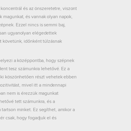
 koncentrál és az önszeretetre, viszont
uk magunkat, és vannak olyan napok,
épnek. Ezzel nincs is semmi baj,
osan ugyanolyan elégedettek
t követünk, időnként túlzásnak
 helyezi a középpontba, hogy szépnek
ndent tesz számunkra lehetővé. Ez a
neki köszönhetően részt vehetek ebben
zitivitást, mivel itt a mindennapi
tban nem is érezzük magunkat
hetővé tett számunkra, és a
tartson minket. Ez segíthet, amikor a
ér csak, hogy fogadjuk el és