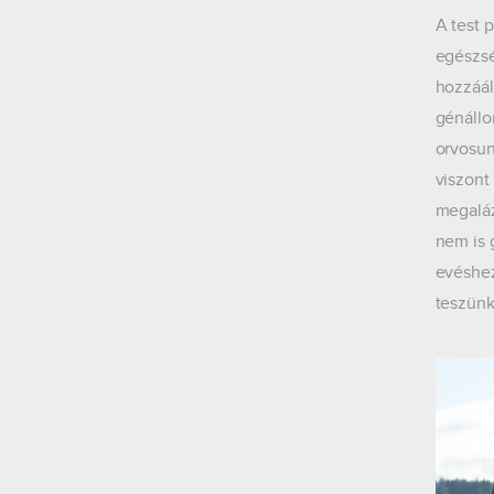
A test p
egészsé
hozzáál
génállo
orvosun
viszont
megaláz
nem is 
evéshez
teszünk