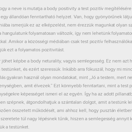
ogy a neve is mutatja a body positivity a test pozitív megítélésére
egy állandóan fenntartható helyzet. Van, hogy gyönyörűnek látj
hiába ismerjük ez az elképzelést, nem érezzük magunkat olyan sz
a hangulatunk folyamatosan változik, így nem lehetünk folyamat
al. Amikor a közösségi médiában csak test pozitív felhasználóka
ük ezt a folyamatos pozitivitást.
r jöhet képbe a body neturality, vagyis semlegesség. Ez nem azt
a testünket, és ezért szeressük. Inkább arra fókuszál, hogy mi mi
lás gyakran használ olyan mondatokat, mint „Jó a testem, mert 
enységben, amit élvezek.” Ezt könnyebb fenntartani, mint a test po
ységekre képességet ismeri el az egyén. Így ha az adott pillana
en szépnek, átgondolhatjuk a számtalan dolgot, amit a testünk le
zően összetett működését, ami ahhoz kell, hogy pusztán életben 
 szeretete túl nagy lépésnek tűnik, hiszen a semlegesség annyit k
ük a testünket.