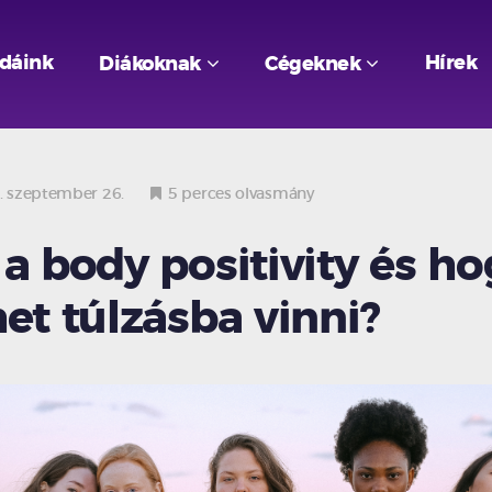
odáink
Hírek
Diákoknak
Cégeknek
 szeptember 26.
5 perces olvasmány
 a body positivity és h
het túlzásba vinni?