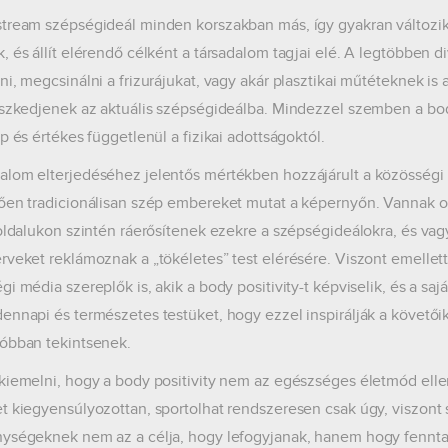
tream szépségideál minden korszakban más, így gyakran változik,
, és állít elérendő célként a társadalom tagjai elé. A legtöbben d
ni, megcsinálni a frizurájukat, vagy akár plasztikai műtéteknek is
eszkedjenek az aktuális szépségideálba. Mindezzel szemben a body
p és értékes függetlenül a fizikai adottságoktól.
lom elterjedéséhez jelentős mértékben hozzájárult a közösség
ően tradicionálisan szép embereket mutat a képernyőn. Vannak ol
 oldalukon szintén ráerősítenek ezekre a szépségideálokra, és va
rveket reklámoznak a „tökéletes” test elérésére. Viszont emellet
gi média szereplők is, akik a body positivity-t képviselik, és a sa
ennapi és természetes testüket, hogy ezzel inspirálják a követőik
óbban tekintsenek.
kiemelni, hogy a body positivity nem az egészséges életmód ellen s
t kiegyensúlyozottan, sportolhat rendszeresen csak úgy, viszon
ységeknek nem az a célja, hogy lefogyjanak, hanem hogy fennta