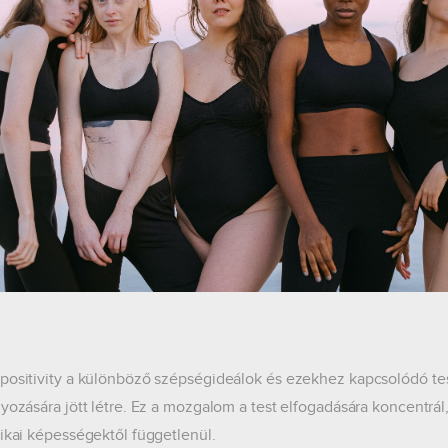
positivity a különböző szépségideálok és ezekhez kapcsolódó tes
yozására jött létre. Ez a mozgalom a test elfogadására koncentrál, 
zikai képességektől függetlenül.