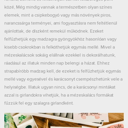
közé, Még mindig vannak a természetben olyan színes
elemek, mint a csipkebogyó vagy más növények piros,
narancssárga terményei, ami fogyasztásra nem feltétlenül
ajánlottak, de díszként remekül működnek. Ezeket
felfűzhetjük egy madzagra gyöngyökhöz hasonlóan vagy
kisebb csokrokban is felköthetjük egymás mellé. Mivel a
mézeskalácsok sokáig elállnak ezekkel is dekorálhatunk,
ráadásul az illatuk minden nap belengi a házat. Ehhez
strapabíróbb madzag kell, de ezeket is felfűzhetjük egymás
mellé vagy egyesével és karácsonyt csempészhetünk vele a
helyiségbe. Illatuk ugyan nincs, de a karácsonyi mintákat
azzal is girlandokra vihetjük, ha a mézeskalács formákat
fűzzük fel egy szalagra girlandként.