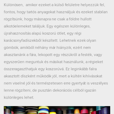
Különösen, amikor ezeket a külső felületre helyezzük fel,
fontos, hogy tartós anyagokat használjuk és ezeket stabilan
rögzítsünk, hogy másnapra ne csak a földre hullott
alkotóelemeket találjuk. Egy egészen különleges,
újrahasznosítás alapú koszorú ötlet, egy régi
karácsonyfadíszekből készített. Lehetnek ezek olyan
gömbök, amikből néhány már hiányzik, ezért nem
akasztanánk a fára, lekopott egy részükről a festék, vagy
egyszerűen meguntuk és másikat használunk, a régieket
összeragaszthatjuk egy koszorúvá. Ez leginkább falra
akasztott díszként működik jól, mert a kültéri kihívásokat
nem viselné jól és természetesen erre gyertyát is veszélyes
lenne rögzíteni, de pusztán dekorációs célból igazán
különleges lehet.