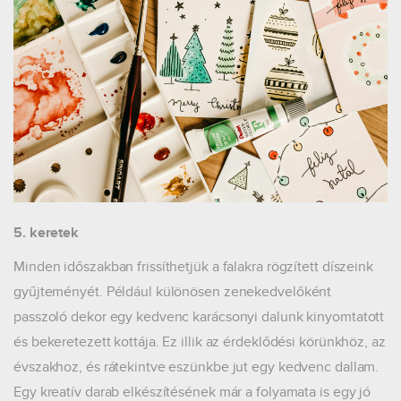
5. keretek
Minden időszakban frissíthetjük a falakra rögzített díszeink
gyűjteményét. Például különösen zenekedvelőként
passzoló dekor egy kedvenc karácsonyi dalunk kinyomtatott
és bekeretezett kottája. Ez illik az érdeklődési körünkhöz, az
évszakhoz, és rátekintve eszünkbe jut egy kedvenc dallam.
Egy kreatív darab elkészítésének már a folyamata is egy jó