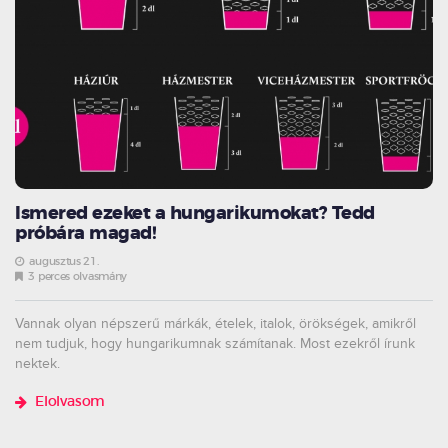
Ismered ezeket a hungarikumokat? Tedd
próbára magad!
augusztus 21.
3 perces olvasmány
Vannak olyan népszerű márkák, ételek, italok, örökségek, amikről
nem tudjuk, hogy hungarikumnak számítanak. Most ezekről írunk
nektek.
Elolvasom