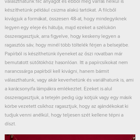
választhatunk filc anyagot és ebből még varrás nélkül is
készíthetünk például csizma alakú tartókat. A filcből
kivágjuk a formákat, összesen 48-at, hogy mindegyiknek
legyen egy eleje és hátulja, majd ezeket a szélükön
összeragasztjuk, arra figyelve, hogy keskeny legyen a
ragasztós sáv, hogy minél több töltelék férjen a belsejébe.
Papírból is készíthetünk ilyeneket az őszi rovatban már
bemutatott sütőtökhöz hasonlóan. Itt a papírcsíkokat nem
narancssárga papírból kell kivágni, hanem bármit
választhatunk, vagy akár keverhetünk és variálhatunk is, ami
a karácsonyifa lámpákra emlékeztet. Ezeket is alul
összeragasztjuk, a tetején pedig úgy kötjük vagy egy másik
körbe vezetett csíkhoz ragasztjuk, hogy az ajándékokat ki
tudjuk venni anélkül, hogy teljesen szét kellene tépni a
díszt.