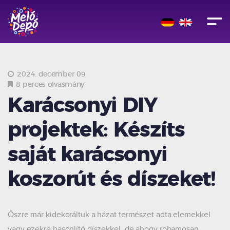
2024. december 09.
8 perces olvasmány
Karácsonyi DIY
projektek: Készíts
saját karácsonyi
koszorút és díszeket!
Őszre már kidekoráltuk a házat természet adta elemekkel
vagy ezekre hasonlító díszekkel, de ahogy rohamosan