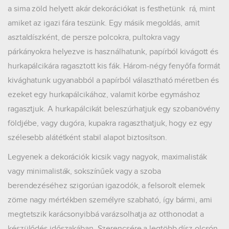
a sima zöld helyett akár dekorációkat is festhetünk rá, mint
amiket az igazi fára teszünk. Egy másik megoldás, amit
asztaldíszként, de persze polcokra, pultokra vagy
párkányokra helyezve is használhatunk, papírból kivágott és
hurkapálcikára ragasztott kis fák. Három-négy fenyőfa formát
kivághatunk ugyanabból a papírból választható méretben és
ezeket egy hurkapálcikához, valamit körbe egymáshoz
ragasztjuk. A hurkapálcikát beleszúrhatjuk egy szobanövény
földjébe, vagy dugóra, kupakra ragaszthatjuk, hogy ez egy
szélesebb alátétként stabil alapot biztosítson.
Legyenek a dekorációk kicsik vagy nagyok, maximalisták
vagy minimalisták, sokszínűek vagy a szoba
berendezéséhez szigorúan igazodók, a felsorolt elemek
zöme nagy mértékben személyre szabható, így bármi, ami
megtetszik karácsonyibbá varázsolhatja az otthonodat a
készülődés időszakában. Szerencsére a legtöbb dísz olcsón