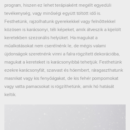
program, hiszen ez lehet terápiaként megélt egyedüli
tevékenység, vagy minőségi együtt töltött idő is.
Festhetünk, rajzolhatunk gyerekekkel vagy felnőttekkel
közösen is karácsonyi, téli képeket, amik átveszik a kijelölt
keretekben szezonális helyüket. Ha magukat a
műalkotásokat nem cserélnénk le, de mégis valami
újdonságok szeretnénk vinni a falra rögzített dekorációba,
magukat a kereteket is karácsonyibbá tehetjük. Festhetünk
ezekre karácsonyfát, szarvast és hóembert, ráragaszthatunk
masnikat vagy kis fenyőágakat, de kis fehér pompomokat
vagy vatta pamacsokat is rögzíthetünk, amik hó hatását
keltik.