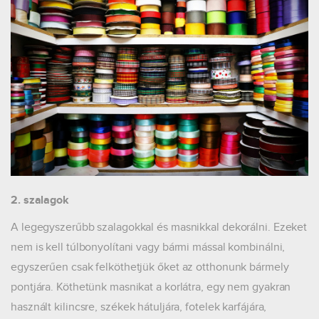
2. szalagok
A legegyszerűbb szalagokkal és masnikkal dekorálni. Ezeket
nem is kell túlbonyolítani vagy bármi mással kombinálni,
egyszerűen csak felköthetjük őket az otthonunk bármely
pontjára. Köthetünk masnikat a korlátra, egy nem gyakran
használt kilincsre, székek hátuljára, fotelek karfájára,