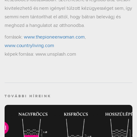
kivitelezhető és nem igényel túlzott kézügyességet sem, így
semmi nem tántoríthat el attól, hogy bátran belevágj és
meghozd a hangulatot az otthonodba.
források:
www.thepioneerwoman.com
,
www.countryliving.com
képek forrása: www.unsplash.com
TOVÁBBI HÍREINK