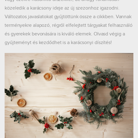
közeledik a karácsony ideje az új szezonhoz igazodni.
Változatos javaslatokat gyűjtöttünk össze a cikkben. Vannak
terményekre alapozó, régről elfelejtett tárgyakat felhasználó
és gyerekek bevonására is kiváló elemek. Olvasd végig a
gyűjteményt és kezdődhet is a karácsonyi díszítés!