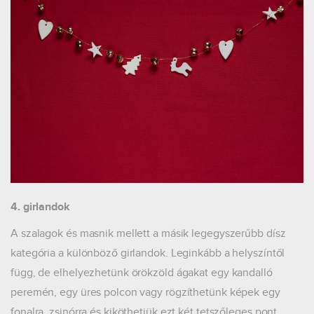
4. girlandok
A szalagok és masnik mellett a másik legegyszerűbb dísz
kategória a különböző girlandok. Leginkább a helyszíntől
függ, de elhelyezhetünk örökzöld ágakat egy kandalló
peremén, egy üres polcon vagy rögzíthetünk képek egy
fonalra, zsinórra és kiköthetjük ezt két tetszőleges pont