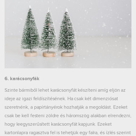
6. karácsonyfák
Szinte bármiből lehet karácsonyfát készíteni amíg eljön az
ideje az igazi feldíszítésének. Ha csak két dimenziósat
szeretnénk, a papírtányérok hozhatják a megoldást. Ezeket
csak be kell festeni zöldre és háromszög alakban elrendezni,
hogy leegyszerűsített karácsonyfát kapjunk. Ezeket
kartonlapra ragasztva fel is tehetjük egy falra, és ízlés szerint