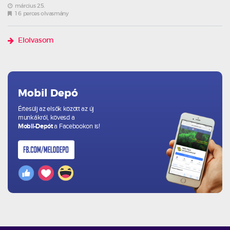
március 25.
16 perces olvasmány
Elolvasom
Mobil Depó
Értesülj az elsők között az új
munkákról, kövesd a
Mobil-Depót
a Facebookon is!