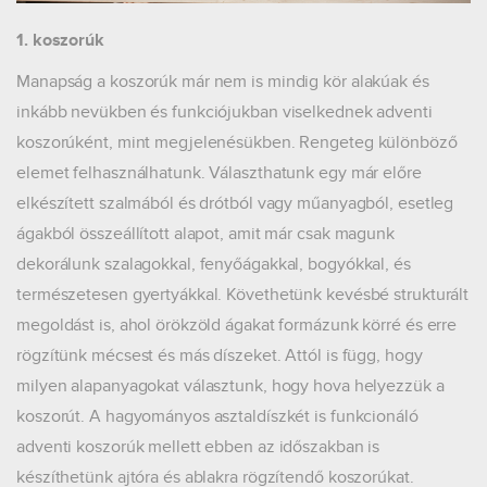
1. koszorúk
Manapság a koszorúk már nem is mindig kör alakúak és
inkább nevükben és funkciójukban viselkednek adventi
koszorúként, mint megjelenésükben. Rengeteg különböző
elemet felhasználhatunk. Választhatunk egy már előre
elkészített szalmából és drótból vagy műanyagból, esetleg
ágakból összeállított alapot, amit már csak magunk
dekorálunk szalagokkal, fenyőágakkal, bogyókkal, és
természetesen gyertyákkal. Követhetünk kevésbé strukturált
megoldást is, ahol örökzöld ágakat formázunk körré és erre
rögzítünk mécsest és más díszeket. Attól is függ, hogy
milyen alapanyagokat választunk, hogy hova helyezzük a
koszorút. A hagyományos asztaldíszkét is funkcionáló
adventi koszorúk mellett ebben az időszakban is
készíthetünk ajtóra és ablakra rögzítendő koszorúkat.