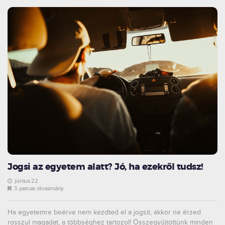
Jogsi az egyetem alatt? Jó, ha ezekről tudsz!
június 22.
3 perces olvasmány
Ha egyetemre beérve nem kezdted el a jogsit, akkor ne érzed
rosszul magadat, a többséghez tartozol! Összegyűjtöttünk minden