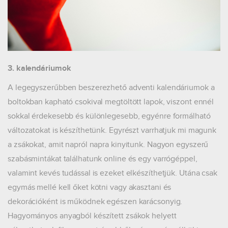
3. kalendáriumok
A legegyszerűbben beszerezhető adventi kalendáriumok a
boltokban kapható csokival megtöltött lapok, viszont ennél
sokkal érdekesebb és különlegesebb, egyénre formálható
változatokat is készíthetünk. Egyrészt varrhatjuk mi magunk
a zsákokat, amit napról napra kinyitunk. Nagyon egyszerű
szabásmintákat találhatunk online és egy varrógéppel,
valamint kevés tudással is ezeket elkészíthetjük. Utána csak
egymás mellé kell őket kötni vagy akasztani és
dekorációként is működnek egészen karácsonyig.
Hagyományos anyagból készített zsákok helyett