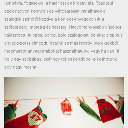
lámpákra, fogasokra, a határ csak a kreativitás. Ráadásul
ezek nagyon könnyen és változatosan variálhatók a
szalagok színétől kezdve a konkrét anyagokon át a
szélességig, méretig és hosszig. Hagyományosabb vízióhoz
választhatunk piros, bordó, zöld szalagokat, de akár a tipikus
anyagoktól is elmozdulhatunk és más kreatív projektekből
megmaradt anyagdarabokat használhatunk, vagy ha van rá
hely egy szobában, akár egy teljes kendőből is köthetünk
egy nagy masnit.