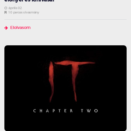
április 02.
10 perces olvasmány
Elolvasom