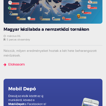
Magyar kézilabda a nemzetközi tornákon
március 06.
5 perces olvasmány
Nézzük, milyen eredményeket hoztak a két hete beharangozott
mérőzések.
Elolvasom
Mobil Depó
Értesülj az elsők között az új
munkákról, kövesd a
Mobil-Depót
a Facebookon is!