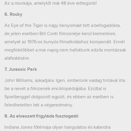
Az a munkája, amelytől már 48 éve rettegünk!
6. Rocky
Az Eye of the Tiger is nagy benyomást tett a befogadókra,
de jelen esetben Bill Conti filmzenéje kerül kiemelésre,
amelyet az 1976-os bunyós filmalkotáshoz komponált. Ennél
megfelelőbbet a mai napig nem hallottunk edzős montázsok
aláfestésére.
7. Jurassic Park
John Williams, sokadjára. Igen, emberünk vastag tintával írta
be a nevét a filmzenék enciklopédiájába. Ezúttal is
Spielberggel dolgozott együtt, és ebben az esetben is
feledhetetlen lett a végeredmény.
8. Az elveszett frigyláda fosztogatói
Indiana Jones főtémája olyan hangulatos és kalandra