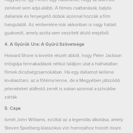
zenével sem adja alább. A fémes csattanások, baljós
dallamok és fenyegető dobok azonnal hozzák a film
hangulatát. Az emberekre már akkoriban is nagy hatást
gyakorolt, amely azóta sem veszített átütő erejéből.
4. A Gyűrűk Ura: A Gyűrű Szövetsége
Howard Shore is kivette részét abból, hogy Peter Jackson
trilógiája fennakadások nélkül találjon utat a halhatatlan
filmek dicsőségcsarnokában. Ha egy dallamot kellene
kiválasztani, az a főtéma lenne, de a Megyében játszódó
jeleneteket aláfestő zenét is sokan azonnal a szívükbe
zárták.
5. Cápa
Ismét John Williams, ezúttal az a legendás alkotása, amely
Steven Spielberg klasszikus vízi horrorjához hozott össze.