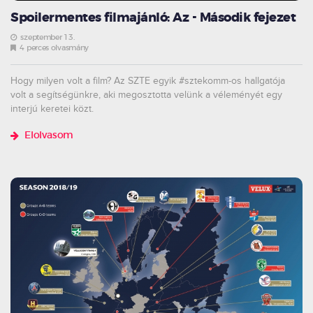
Spoilermentes filmajánló: Az - Második fejezet
szeptember 13.
4 perces olvasmány
Hogy milyen volt a film? Az SZTE egyik #sztekomm-os hallgatója
volt a segítségünkre, aki megosztotta velünk a véleményét egy
interjú keretei közt.
Elolvasom