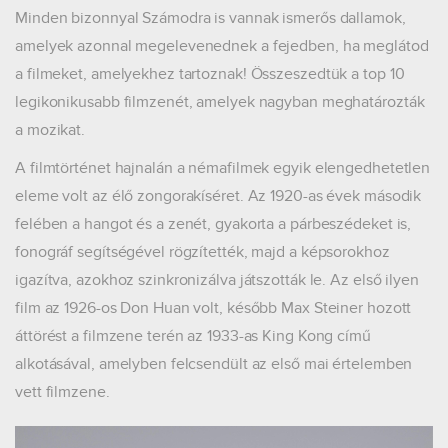
Minden bizonnyal Számodra is vannak ismerős dallamok,
amelyek azonnal megelevenednek a fejedben, ha meglátod
a filmeket, amelyekhez tartoznak! Összeszedtük a top 10
legikonikusabb filmzenét, amelyek nagyban meghatározták
a mozikat.
A filmtörténet hajnalán a némafilmek egyik elengedhetetlen
eleme volt az élő zongorakíséret. Az 1920-as évek második
felében a hangot és a zenét, gyakorta a párbeszédeket is,
fonográf segítségével rögzítették, majd a képsorokhoz
igazítva, azokhoz szinkronizálva játszották le. Az első ilyen
film az 1926-os Don Huan volt, később Max Steiner hozott
áttörést a filmzene terén az 1933-as King Kong című
alkotásával, amelyben felcsendült az első mai értelemben
vett filmzene.