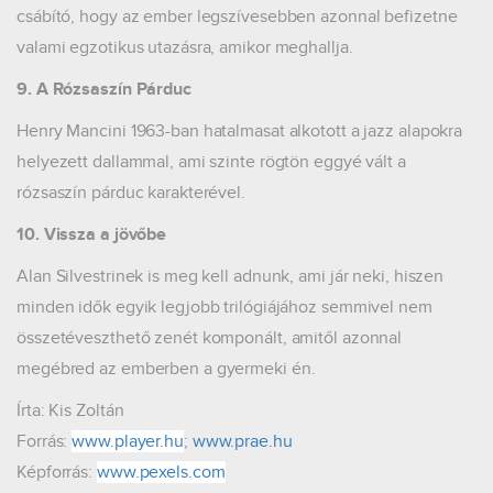
csábító, hogy az ember legszívesebben azonnal befizetne
valami egzotikus utazásra, amikor meghallja.
9. A Rózsaszín Párduc
Henry Mancini 1963-ban hatalmasat alkotott a jazz alapokra
helyezett dallammal, ami szinte rögtön eggyé vált a
rózsaszín párduc karakterével.
10. Vissza a jövőbe
Alan Silvestrinek is meg kell adnunk, ami jár neki, hiszen
minden idők egyik legjobb trilógiájához semmivel nem
összetéveszthető zenét komponált, amitől azonnal
megébred az emberben a gyermeki én.
Írta: Kis Zoltán
Forrás:
www.player.hu
;
www.prae.hu
Képforrás:
www.pexels.com