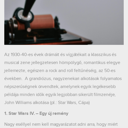
Az 1930-40-es évek drámáit és vígjátékait a klasszikus és
musical zene jellegzetesen hömpölygő, romantikus elegye
jellemezte, egészen a rock and roll feltűnéséig, az 50-es
években. A grandiózus, nagyzenekari alkotások folyamatos
népszerűségnek örvendtek, amelynek egyik legékesebb
példája minden idők egyik legjobban sikerült filmzenéje,
John Williams alkotása (pl.: Star Wars, Cápa)
1. Star Wars IV. – Egy új remény
Nagy eséllyel nem kell magyarázatot adni arra, hogy miért