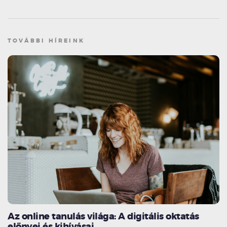
TOVÁBBI HÍREINK
Az online tanulás világa: A digitális oktatás
előnyei és kihívásai