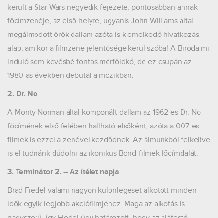
került a Star Wars negyedik fejezete, pontosabban annak
főcímzenéje, az első helyre, ugyanis John Williams által
megálmodott örök dallam azóta is kiemelkedő hivatkozási
alap, amikor a filmzene jelentősége kerül szóba! A Birodalmi
induló sem kevésbé fontos mérföldkő, de ez csupán az
1980-as években debütál a mozikban.
2. Dr. No
A Monty Norman által komponált dallam az 1962-es Dr. No
főcímének első felében hallható elsőként, azóta a 007-es
filmek is ezzel a zenével kezdődnek. Az álmunkból felkeltve
is el tudnánk dúdolni az ikonikus Bond-filmek főcímdalát.
3. Terminátor 2. – Az ítélet napja
Brad Fiedel valami nagyon különlegeset alkotott minden
idők egyik legjobb akciófilmjéhez. Maga az alkotás is
nagyszerű, így Fiedel úgy határozott, hogy az aláfestő