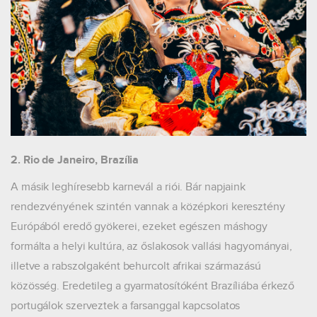
2. Rio de Janeiro, Brazília
A másik leghíresebb karnevál a riói. Bár napjaink
rendezvényének szintén vannak a középkori keresztény
Európából eredő gyökerei, ezeket egészen máshogy
formálta a helyi kultúra, az őslakosok vallási hagyományai,
illetve a rabszolgaként behurcolt afrikai származású
közösség. Eredetileg a gyarmatosítóként Brazíliába érkező
portugálok szerveztek a farsanggal kapcsolatos