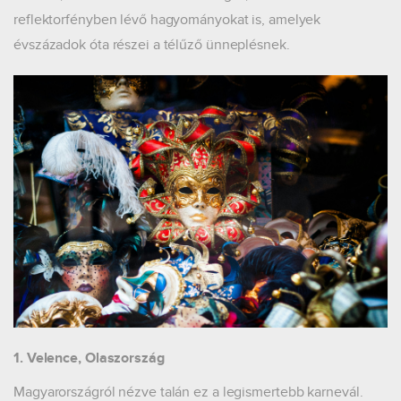
reflektorfényben lévő hagyományokat is, amelyek
évszázadok óta részei a télűző ünneplésnek.
1. Velence, Olaszország
Magyarországról nézve talán ez a legismertebb karnevál.