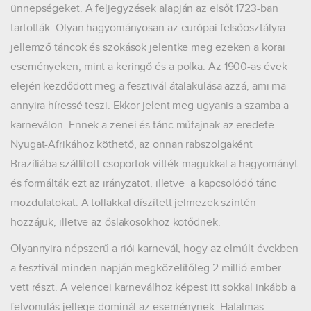
ünnepségeket. A feljegyzések alapján az elsőt 1723-ban
tartották. Olyan hagyományosan az európai felsőosztályra
jellemző táncok és szokások jelentke meg ezeken a korai
eseményeken, mint a keringő és a polka. Az 1900-as évek
elején kezdődött meg a fesztivál átalakulása azzá, ami ma
annyira híressé teszi. Ekkor jelent meg ugyanis a szamba a
karneválon. Ennek a zenei és tánc műfajnak az eredete
Nyugat-Afrikához köthető, az onnan rabszolgaként
Brazíliába szállított csoportok vitték magukkal a hagyományt
és formálták ezt az irányzatot, illetve a kapcsolódó tánc
mozdulatokat. A tollakkal díszített jelmezek szintén
hozzájuk, illetve az őslakosokhoz kötődnek.
Olyannyira népszerű a riói karnevál, hogy az elmúlt években
a fesztivál minden napján megközelítőleg 2 millió ember
vett részt. A velencei karneválhoz képest itt sokkal inkább a
felvonulás jellege dominál az eseménynek. Hatalmas