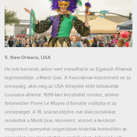
5. New Orleans, USA
Ha már karnevál, akkor nem maradhat ki az Egyesült Államok
leghíresebbje, a Mardi Gras. A franciáknak köszönhető ez az
ünnepség, akik még az USA létrejötte előtt birtokolták
Louisiana államot. 1699-ben kezdődött mindez, amikor
feltehetően Pierre Le Moyne d’Iberville indította el az
ünnepséget. A 18. század elejére már álarcos bálokat
rendeztek a Mardi Gras részeként, viszont a területet
megszerző spanyolok szigorúbban kívánták kontrollálni az