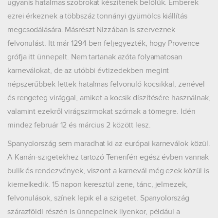
ugyanis hatalmas szobrokat készítenek belőlük. Emberek
ezrei érkeznek a többszáz tonnányi gyümölcs kiállítás
megcsodálására. Másrészt Nizzában is szerveznek
felvonulást. Itt már 1294-ben feljegyezték, hogy Provence
grófja itt ünnepelt. Nem tartanak azóta folyamatosan
karneválokat, de az utóbbi évtizedekben megint
népszerűbbek lettek hatalmas felvonuló kocsikkal, zenével
és rengeteg virággal, amiket a kocsik díszítésére használnak,
valamint ezekről virágszirmokat szórnak a tömegre. Idén
mindez február 12 és március 2 között lesz.
Spanyolország sem maradhat ki az európai karneválok közül.
A Kanári-szigetekhez tartozó Tenerifén egész évben vannak
bulik és rendezvények, viszont a karnevál még ezek közül is
kiemelkedik. 15 napon keresztül zene, tánc, jelmezek,
felvonulások, színek lepik el a szigetet. Spanyolország
szárazföldi részén is ünnepelnek ilyenkor, például a