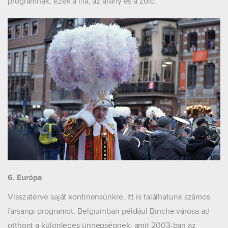
programnak; ezek a lila, az arany és a zöld.
6. Európa
Visszatérve saját kontinensünkre, itt is találhatunk számos
farsangi programot. Belgiumban például Binche városa ad
otthont a különleges ünnepségnek, amit 2003-ban az