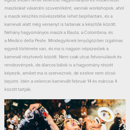
maszkokat vásárolni szuvenírként, vannak workshopok, ahol
a maszk készítés művészetébe lehet bepillantani, és a
karnevál alatt még versenyt is tartanak a készítők között.
Néhány hagyományos maszk a Bauta, a Colombina, és
a Medico della Peste. Mindegyiknek lenyűgözően izgalmas
egyedi története van, és ma is nagyon népszerűek a
karnevál résztvevői között. Nem csak utcai felvonulások és
rendezvények, de álarcos bálok is a hagyomány részét
képezik, amiket ma is szerveznek, de ezekre nem olcsó
bejutni. Idén a velencei karnevált február 14 és március 4
között tartják.