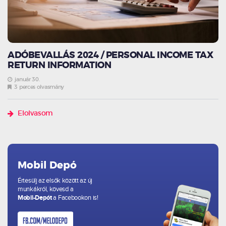
ADÓBEVALLÁS 2024 / PERSONAL INCOME TAX
RETURN INFORMATION
január 30.
3 perces olvasmány
Elolvasom
Mobil Depó
Értesülj az elsők között az új
munkákról, kövesd a
Mobil-Depót
a Facebookon is!