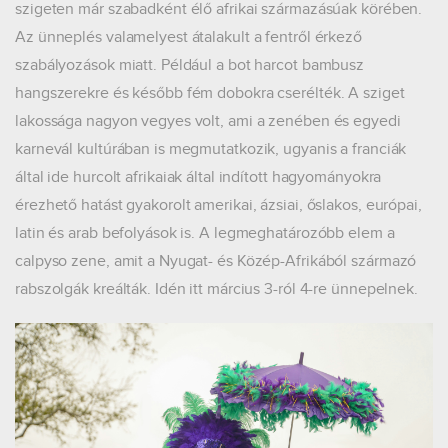
szigeten már szabadként élő afrikai származásúak körében.
Az ünneplés valamelyest átalakult a fentről érkező
szabályozások miatt. Például a bot harcot bambusz
hangszerekre és később fém dobokra cserélték. A sziget
lakossága nagyon vegyes volt, ami a zenében és egyedi
karnevál kultúrában is megmutatkozik, ugyanis a franciák
által ide hurcolt afrikaiak által indított hagyományokra
érezhető hatást gyakorolt amerikai, ázsiai, őslakos, európai,
latin és arab befolyások is. A legmeghatározóbb elem a
calpyso zene, amit a Nyugat- és Közép-Afrikából származó
rabszolgák kreálták. Idén itt március 3-ról 4-re ünnepelnek.