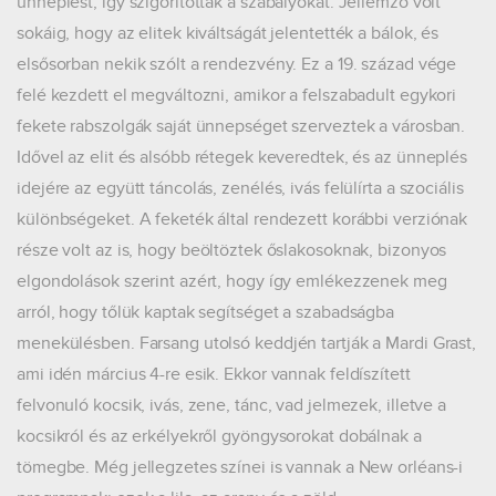
ünneplést, így szigorították a szabályokat. Jellemző volt
sokáig, hogy az elitek kiváltságát jelentették a bálok, és
elsősorban nekik szólt a rendezvény. Ez a 19. század vége
felé kezdett el megváltozni, amikor a felszabadult egykori
fekete rabszolgák saját ünnepséget szerveztek a városban.
Idővel az elit és alsóbb rétegek keveredtek, és az ünneplés
idejére az együtt táncolás, zenélés, ivás felülírta a szociális
különbségeket. A feketék által rendezett korábbi verziónak
része volt az is, hogy beöltöztek őslakosoknak, bizonyos
elgondolások szerint azért, hogy így emlékezzenek meg
arról, hogy tőlük kaptak segítséget a szabadságba
menekülésben. Farsang utolsó keddjén tartják a Mardi Grast,
ami idén március 4-re esik. Ekkor vannak feldíszített
felvonuló kocsik, ivás, zene, tánc, vad jelmezek, illetve a
kocsikról és az erkélyekről gyöngysorokat dobálnak a
tömegbe. Még jellegzetes színei is vannak a New orléans-i