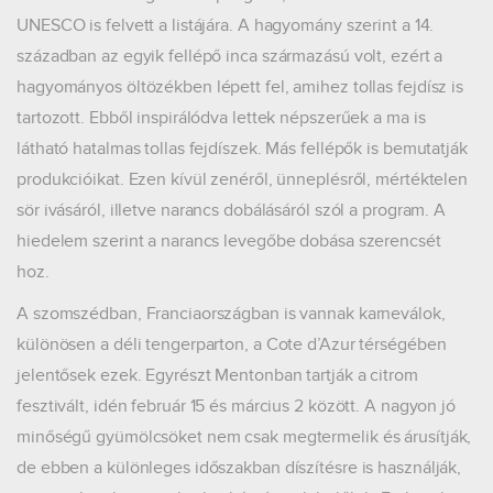
UNESCO is felvett a listájára. A hagyomány szerint a 14.
században az egyik fellépő inca származású volt, ezért a
hagyományos öltözékben lépett fel, amihez tollas fejdísz is
tartozott. Ebből inspirálódva lettek népszerűek a ma is
látható hatalmas tollas fejdíszek. Más fellépők is bemutatják
produkcióikat. Ezen kívül zenéről, ünneplésről, mértéktelen
sör ivásáról, illetve narancs dobálásáról szól a program. A
hiedelem szerint a narancs levegőbe dobása szerencsét
hoz.
A szomszédban, Franciaországban is vannak karneválok,
különösen a déli tengerparton, a Cote d’Azur térségében
jelentősek ezek. Egyrészt Mentonban tartják a citrom
fesztivált, idén február 15 és március 2 között. A nagyon jó
minőségű gyümölcsöket nem csak megtermelik és árusítják,
de ebben a különleges időszakban díszítésre is használják,