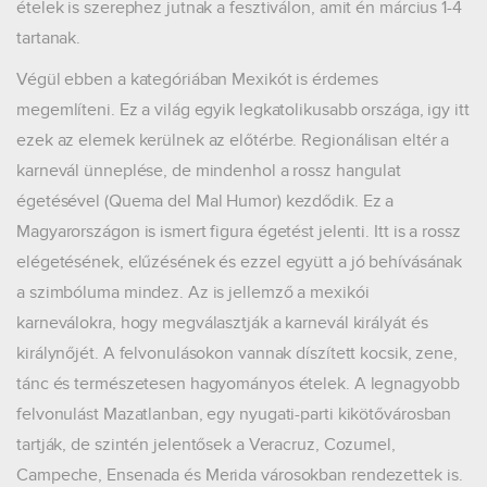
ételek is szerephez jutnak a fesztiválon, amit én március 1-4
tartanak.
Végül ebben a kategóriában Mexikót is érdemes
megemlíteni. Ez a világ egyik legkatolikusabb országa, igy itt
ezek az elemek kerülnek az előtérbe. Regionálisan eltér a
karnevál ünneplése, de mindenhol a rossz hangulat
égetésével (Quema del Mal Humor) kezdődik. Ez a
Magyarországon is ismert figura égetést jelenti. Itt is a rossz
elégetésének, elűzésének és ezzel együtt a jó behívásának
a szimbóluma mindez. Az is jellemző a mexikói
karneválokra, hogy megválasztják a karnevál királyát és
királynőjét. A felvonulásokon vannak díszített kocsik, zene,
tánc és természetesen hagyományos ételek. A legnagyobb
felvonulást Mazatlanban, egy nyugati-parti kikötővárosban
tartják, de szintén jelentősek a Veracruz, Cozumel,
Campeche, Ensenada és Merida városokban rendezettek is.