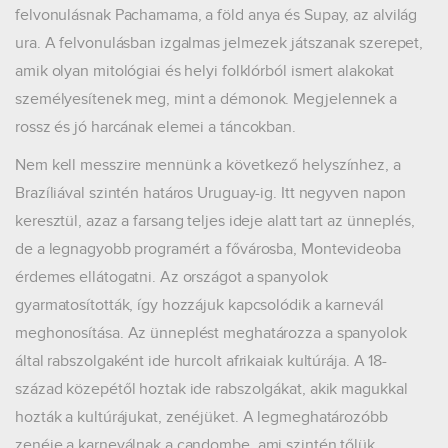
felvonulásnak Pachamama, a föld anya és Supay, az alvilág
ura. A felvonulásban izgalmas jelmezek játszanak szerepet,
amik olyan mitológiai és helyi folklórból ismert alakokat
személyesítenek meg, mint a démonok. Megjelennek a
rossz és jó harcának elemei a táncokban.
Nem kell messzire mennünk a következő helyszínhez, a
Brazíliával szintén határos Uruguay-ig. Itt negyven napon
keresztül, azaz a farsang teljes ideje alatt tart az ünneplés,
de a legnagyobb programért a fővárosba, Montevideoba
érdemes ellátogatni. Az országot a spanyolok
gyarmatosították, így hozzájuk kapcsolódik a karnevál
meghonosítása. Az ünneplést meghatározza a spanyolok
által rabszolgaként ide hurcolt afrikaiak kultúrája. A 18-
század közepétől hoztak ide rabszolgákat, akik magukkal
hozták a kultúrájukat, zenéjüket. A legmeghatározóbb
zenéje a karneválnak a candombe, ami szintén tőlük