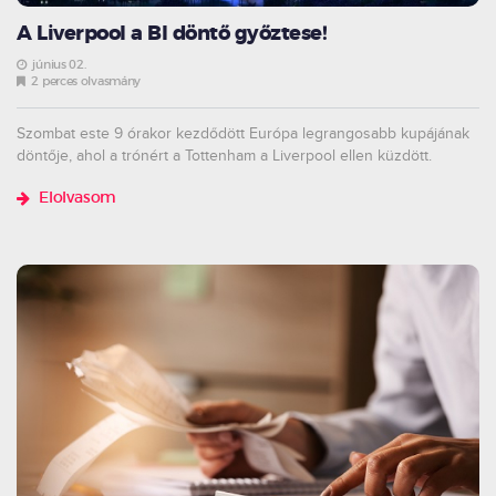
A Liverpool a Bl döntő győztese!
június 02.
2 perces olvasmány
Szombat este 9 órakor kezdődött Európa legrangosabb kupájának
döntője, ahol a trónért a Tottenham a Liverpool ellen küzdött.
Elolvasom