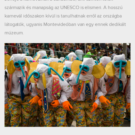
származik és manapság az UNESCO is elismeri. A hosszú
karnevál időszakon kívül is tanulhatnak erről az országba
látogatók, ugyanis Montevideóban van egy ennek dedikált
múzeum.