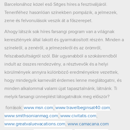
Barcelonához közel eső Sitges híres a fesztiváljáról.
Teneriféhez hasonlóan színekben pompázik, a jelmezek,
zene és felvonulások veszik át a főszerepet.
Ahogy látszik sok híres farsangi program van a világnak
keresztények által lakott és gyarmatosított részén. Minden a
színekről, a zenéről, a jelmezekről és az örömről,
felszabadultságról szól. Bár ugyanabból a szokásrendből
indult az összes rendezvény, a résztvevők és a helyi
körülmények annyira különböző eredményekre vezettek,
hogy mindegyik karnevált érdemes lenne meglátogatni, és
minden alkalommal valami újat tapasztalnánk, látnánk. Ti
melyik farsangi ünneplést látogatnátok meg először?
források:
www.msn.com
,
www.travelbeginsat40.com
,
www.smithsonianmag.com
,
www.civitatis.com
,
www.greatvaluevacations.com
,
www.camacana.com