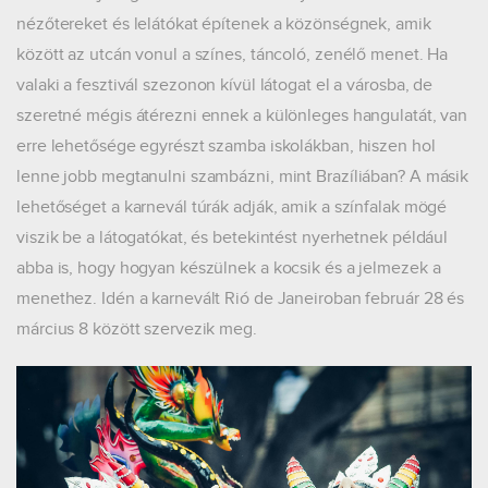
nézőtereket és lelátókat építenek a közönségnek, amik
között az utcán vonul a színes, táncoló, zenélő menet. Ha
valaki a fesztivál szezonon kívül látogat el a városba, de
szeretné mégis átérezni ennek a különleges hangulatát, van
erre lehetősége egyrészt szamba iskolákban, hiszen hol
lenne jobb megtanulni szambázni, mint Brazíliában? A másik
lehetőséget a karnevál túrák adják, amik a színfalak mögé
viszik be a látogatókat, és betekintést nyerhetnek például
abba is, hogy hogyan készülnek a kocsik és a jelmezek a
menethez. Idén a karnevált Rió de Janeiroban február 28 és
március 8 között szervezik meg.