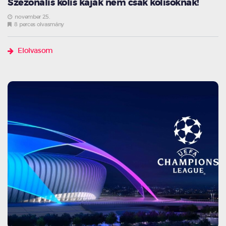
Szezonális kolis kaják nem csak kolisoknak!
november 25.
8 perces olvasmány
Elolvasom