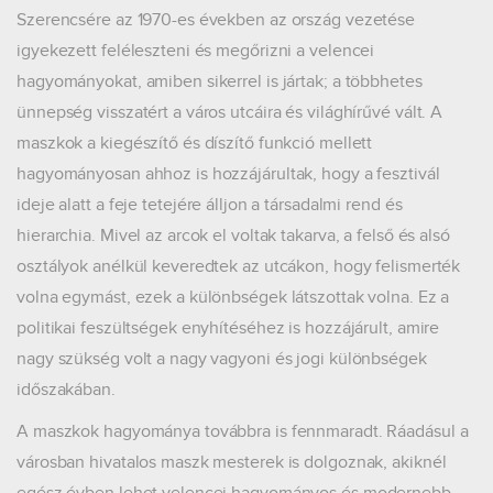
Szerencsére az 1970-es években az ország vezetése
igyekezett feléleszteni és megőrizni a velencei
hagyományokat, amiben sikerrel is jártak; a többhetes
ünnepség visszatért a város utcáira és világhírűvé vált. A
maszkok a kiegészítő és díszítő funkció mellett
hagyományosan ahhoz is hozzájárultak, hogy a fesztivál
ideje alatt a feje tetejére álljon a társadalmi rend és
hierarchia. Mivel az arcok el voltak takarva, a felső és alsó
osztályok anélkül keveredtek az utcákon, hogy felismerték
volna egymást, ezek a különbségek látszottak volna. Ez a
politikai feszültségek enyhítéséhez is hozzájárult, amire
nagy szükség volt a nagy vagyoni és jogi különbségek
időszakában.
A maszkok hagyománya továbbra is fennmaradt. Ráadásul a
városban hivatalos maszk mesterek is dolgoznak, akiknél
egész évben lehet velencei hagyományos és modernebb