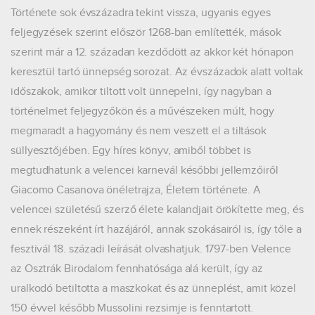
Története sok évszázadra tekint vissza, ugyanis egyes
feljegyzések szerint először 1268-ban említették, mások
szerint már a 12. századan kezdődött az akkor két hónapon
keresztül tartó ünnepség sorozat. Az évszázadok alatt voltak
időszakok, amikor tiltott volt ünnepelni, így nagyban a
történelmet feljegyzőkön és a művészeken múlt, hogy
megmaradt a hagyomány és nem veszett el a tiltások
süllyesztőjében. Egy híres könyv, amiből többet is
megtudhatunk a velencei karnevál későbbi jellemzőiről
Giacomo Casanova önéletrajza, Életem története. A
velencei születésű szerző élete kalandjait örökítette meg, és
ennek részeként írt hazájáról, annak szokásairól is, így tőle a
fesztivál 18. századi leírását olvashatjuk. 1797-ben Velence
az Osztrák Birodalom fennhatósága alá került, így az
uralkodó betiltotta a maszkokat és az ünneplést, amit közel
150 évvel később Mussolini rezsimje is fenntartott.