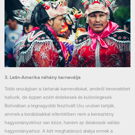
3. Latin-Amerika néhány karneválja
Több országban is tartanak karneválokat, amikről kevesebbet
hallunk, de éppen ezért érdekesek és különlegesek.
Bolíviában a legnagyobb fesztivált Uru uruban tartják,
aminek a korábbiakkal ellentétben nem a keresztény
hagyományokhoz van köze, hanem az őslakosok vallási
hagyományaihoz. A két meghatározó alakja ennek a