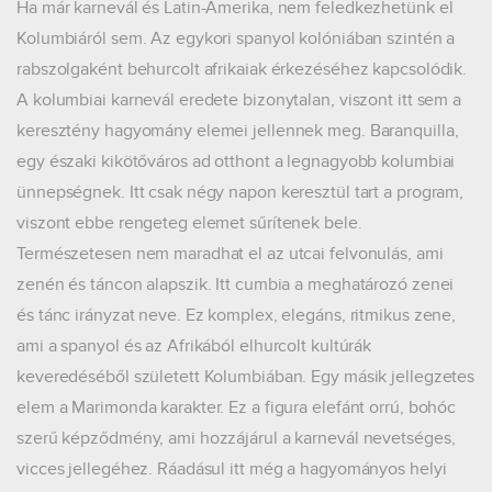
Ha már karnevál és Latin-Amerika, nem feledkezhetünk el
Kolumbiáról sem. Az egykori spanyol kolóniában szintén a
rabszolgaként behurcolt afrikaiak érkezéséhez kapcsolódik.
A kolumbiai karnevál eredete bizonytalan, viszont itt sem a
keresztény hagyomány elemei jellennek meg. Baranquilla,
egy északi kikötőváros ad otthont a legnagyobb kolumbiai
ünnepségnek. Itt csak négy napon keresztül tart a program,
viszont ebbe rengeteg elemet sűrítenek bele.
Természetesen nem maradhat el az utcai felvonulás, ami
zenén és táncon alapszik. Itt cumbia a meghatározó zenei
és tánc irányzat neve. Ez komplex, elegáns, ritmikus zene,
ami a spanyol és az Afrikából elhurcolt kultúrák
keveredéséből született Kolumbiában. Egy másik jellegzetes
elem a Marimonda karakter. Ez a figura elefánt orrú, bohóc
szerű képződmény, ami hozzájárul a karnevál nevetséges,
vicces jellegéhez. Ráadásul itt még a hagyományos helyi