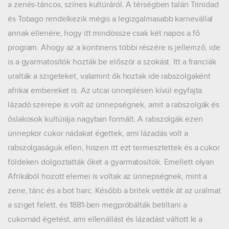
a zenés-táncos, színes kultúráról. A térségben talán Trinidad
és Tobago rendelkezik mégis a legizgalmasabb karnevállal
annak ellenére, hogy itt mindössze csak két napos a fő
program. Ahogy az a kontinens többi részére is jellemző, ide
is a gyarmatosítók hozták be először a szokást. Itt a franciák
uralták a szigeteket, valamint ők hoztak ide rabszolgaként
afrikai embereket is. Az utcai ünneplésen kívül egyfajta
lázadó szerepe is volt az ünnepségnek, amit a rabszolgák és
őslakosok kultúrája nagyban formált. A rabszolgák ezen
ünnepkor cukor nádakat égettek, ami lázadás volt a
rabszolgaságuk ellen, hiszen itt ezt termesztettek és a cukor
földeken dolgoztatták őket a gyarmatosítók. Emellett olyan
Afrikából hozott elemei is voltak az ünnepségnek, mint a
zene, tánc és a bot harc. Később a britek vették át az uralmat
a sziget felett, és 1881-ben megpróbálták betiltani a
cukornád égetést, ami ellenállást és lázadást váltott ki a