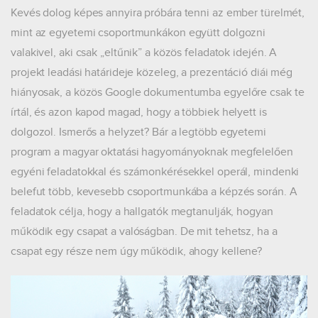
Kevés dolog képes annyira próbára tenni az ember türelmét,
mint az egyetemi csoportmunkákon együtt dolgozni
valakivel, aki csak „eltűnik” a közös feladatok idején. A
projekt leadási határideje közeleg, a prezentáció diái még
hiányosak, a közös Google dokumentumba egyelőre csak te
írtál, és azon kapod magad, hogy a többiek helyett is
dolgozol. Ismerős a helyzet? Bár a legtöbb egyetemi
program a magyar oktatási hagyományoknak megfelelően
egyéni feladatokkal és számonkérésekkel operál, mindenki
belefut több, kevesebb csoportmunkába a képzés során. A
feladatok célja, hogy a hallgatók megtanulják, hogyan
működik egy csapat a valóságban. De mit tehetsz, ha a
csapat egy része nem úgy működik, ahogy kellene?