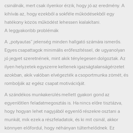
csinálnák, mert csak ilyenkor érzik, hogy jó az eredmény. A
kihívás az, hogy ezekből a sokféle működésekből egy
hatékony közös működést lehessen kialakítani.
A leggyakoribb problémák
A „potyautas” jelenség minden hallgató számára ismerős.
Egyes csapattagok minimális erőfeszítéssel, de ugyanolyan
jó jegyet szeretnének, mint akik ténylegesen dolgoztak. Az
ilyen helyzetek egyszerre keltenek igazságtalanságérzetet
azokban, akik valóban elvégezték a csoportmunka zömét, és
rombolják az egész csapat motivációját.
A szándékos munkakerülés mellett gyakori gond az
egyenlőtlen feladatmegosztás is. Ha nincs előre tisztázva,
hogy hogyan lehet nagyjából egyenlő részekre osztani a
munkát, mik ezek a részfeladatok, és ki mit csinál, akkor
könnyen előfordul, hogy néhányan túlterhelődnek. Ez