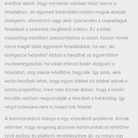
eredhet abból, hogy mindenki valóban részt venne a
feladatban, de egyesek kontrolláló módon maguk akarják
elvégezni, ellenőrizni vagy akár újracsinálni a csapattagok
feladatait a szerintük megfelelő módon. Ez a többi
csoporttag esetében passzivitáshoz is vezet, hiszen minek
törné magát bárki egyetemi feladatokkal, ha van, aki
elvégezze helyette? Abból is fakadhat az egyenlőtlen
munkamegosztás, ha valaki elkezd korán dolgozni a
feladaton, míg mások későbbre hagynák. Így azok, akik
korán kezdtek lehet, hogy egyre többet és többet adnak a
közös projekthez, mert nem bíznak abban, hogy a későn
kezdők valóban megcsinálják a részüket a határidőig, így
végül számukra nem is marad sok feladat.
A kommunikáció hiánya is egy visszatérő probléma. Annak
ellenére, hogy rengeteg azonnali kommunikációt lehetővé
tevő eszköz és platform rendelkezésre áll, ez mégis egy