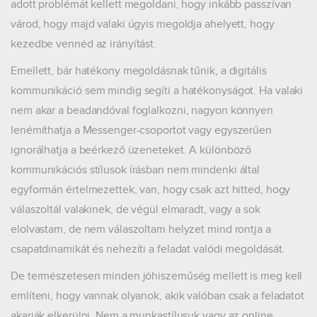
adott problémát kellett megoldani, hogy inkább passzívan
várod, hogy majd valaki úgyis megoldja ahelyett, hogy
kezedbe vennéd az irányítást.
Emellett, bár hatékony megoldásnak tűnik, a digitális
kommunikáció sem mindig segíti a hatékonyságot. Ha valaki
nem akar a beadandóval foglalkozni, nagyon könnyen
lenémíthatja a Messenger-csoportot vagy egyszerűen
ignorálhatja a beérkező üzeneteket. A különböző
kommunikációs stílusok írásban nem mindenki által
egyformán értelmezettek, van, hogy csak azt hitted, hogy
válaszoltál valakinek, de végül elmaradt, vagy a sok
elolvastam, de nem válaszoltam helyzet mind rontja a
csapatdinamikát és nehezíti a feladat valódi megoldását.
De természetesen minden jóhiszeműség mellett is meg kell
említeni, hogy vannak olyanok, akik valóban csak a feladatot
akarják elkerülni. Nem a munkastílusuk vagy az online