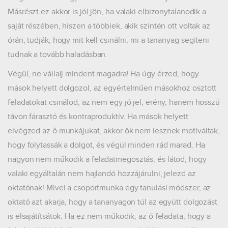
Másrészt ez akkor is jól jön, ha valaki elbizonytalanodik a
saját részében, hiszen a többiek, akik szintén ott voltak az
órán, tudják, hogy mit kell csinálni, mi a tananyag segíteni
tudnak a tovább haladásban.
Végül, ne vállalj mindent magadra! Ha úgy érzed, hogy
mások helyett dolgozol, az egyértelműen másokhoz osztott
feladatokat csinálod, az nem egy jó jel, erény, hanem hosszú
távon fárasztó és kontraproduktív. Ha mások helyett
elvégzed az ő munkájukat, akkor ők nem lesznek motiváltak,
hogy folytassák a dolgot, és végül minden rád marad. Ha
nagyon nem működik a feladatmegosztás, és látod, hogy
valaki egyáltalán nem hajlandó hozzájárulni, jelezd az
oktatónak! Mivel a csoportmunka egy tanulási módszer, az
oktató azt akarja, hogy a tananyagon túl az együtt dolgozást
is elsajátítsátok. Ha ez nem működik, az ő feladata, hogy a