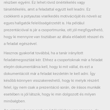
részben egyéni. Ez lehet rövid önértékelés vagy
társértékelés, amit a feladattal együtt kell leadni. Ez
csökkenti a potyautas viselkedés motivációját és növeli az
egyes hallgatók felelősségérzetét is. Ha például
prezentációval is jár a csoportmunka, ott jól megfigyelhető,
hogy ki mennyire van tisztában az általa előadott résszel és
a feladat egészével.
Hasznos gyakorlat továbbá, ha a tanár irányított
feladatmegosztást kér. Ehhez a csoportoknak már a feladat
elején dokumentálnia kell, hogy ki mit vállal, és ezt a
dokumentációt már a feladat kezdetén le kell adni. Így
később könnyen visszakereshető, hogy ki melyik részért
felel, így nem csak a prezentáció során, de írásos munkák
esetében is jól látszik, hogy ki min dolgozott és milyen
minőségben.