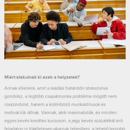
Miért alakulnak ki ezek a helyzetek?
Annak ellenére, amit a leadási határidőn stresszelve
gondolsz, a legtöbb csapatmunka probléma mögött nem
rosszindulat, hanem a különböző munkastílusok és
motivációk állnak. Vannak, akik maximalisták, és minden
egyes kevés kredites kurzuson, a jegy kevés százalékát érő
feladaton is tökéletesen akarnak teljesíteni, a lehető legjobb