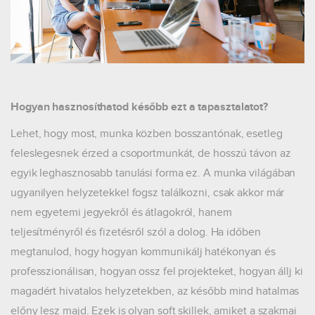
Hogyan hasznosíthatod később ezt a tapasztalatot?
Lehet, hogy most, munka közben bosszantónak, esetleg
feleslegesnek érzed a csoportmunkát, de hosszú távon az
egyik leghasznosabb tanulási forma ez. A munka világában
ugyanilyen helyzetekkel fogsz találkozni, csak akkor már
nem egyetemi jegyekről és átlagokról, hanem
teljesítményről és fizetésről szól a dolog. Ha időben
megtanulod, hogy hogyan kommunikálj hatékonyan és
professzionálisan, hogyan ossz fel projekteket, hogyan állj ki
magadért hivatalos helyzetekben, az később mind hatalmas
előny lesz majd. Ezek is olyan soft skillek, amiket a szakmai