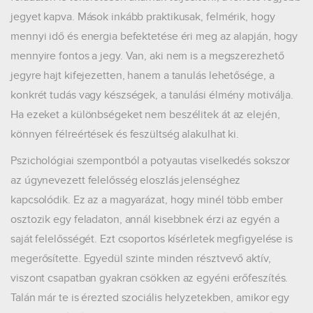
jegyet kapva. Mások inkább praktikusak, felmérik, hogy
mennyi idő és energia befektetése éri meg az alapján, hogy
mennyire fontos a jegy. Van, aki nem is a megszerezhető
jegyre hajt kifejezetten, hanem a tanulás lehetősége, a
konkrét tudás vagy készségek, a tanulási élmény motiválja.
Ha ezeket a különbségeket nem beszélitek át az elején,
könnyen félreértések és feszültség alakulhat ki.
Pszichológiai szempontból a potyautas viselkedés sokszor
az úgynevezett felelősség eloszlás jelenséghez
kapcsolódik. Ez az a magyarázat, hogy minél több ember
osztozik egy feladaton, annál kisebbnek érzi az egyén a
saját felelősségét. Ezt csoportos kísérletek megfigyelése is
megerősítette. Egyedül szinte minden résztvevő aktív,
viszont csapatban gyakran csökken az egyéni erőfeszítés.
Talán már te is érezted szociális helyzetekben, amikor egy