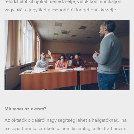
feladat alól kibújókat menedzselje, velük kommunikáljon
vagy akár a jegyüket a csoportétól függetlenül kezelje.
Mit tehet az oktató?
Az oktatók oldaláról nagy segítség lehet a hallgatóknak, ha
a csoportmunka értékelése nem kizárólag kollektív, hanem