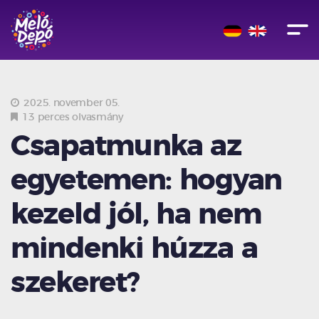
2025. november 05.
13 perces olvasmány
Csapatmunka az
egyetemen: hogyan
kezeld jól, ha nem
mindenki húzza a
szekeret?