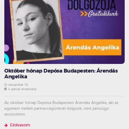
Október hónap Depósa Budapesten: Árendás
Angelika
december 10.
4 perces olvasmány
Az október hónap Depósa Budapesten Árendás Angelika, aki az
egyetem mellett partnercégünknél dolgozik, mint pénzügyi
asszisztens.
Elolvasom