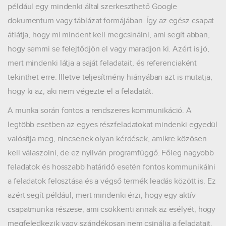
például egy mindenki által szerkeszthető Google
dokumentum vagy táblázat formájában. Így az egész csapat
átlátja, hogy mi mindent kell megcsinálni, ami segít abban,
hogy semmi se felejtődjön el vagy maradjon ki. Azért is jó,
mert mindenki látja a saját feladatait, és referenciaként
tekinthet erre. Illetve teljesítmény hiányában azt is mutatja,
hogy ki az, aki nem végezte el a feladatát.
A munka során fontos a rendszeres kommunikáció. A
legtöbb esetben az egyes részfeladatokat mindenki egyedül
valósítja meg, nincsenek olyan kérdések, amikre közösen
kell válaszolni, de ez nyilván programfüggő. Főleg nagyobb
feladatok és hosszabb határidő esetén fontos kommunikálni
a feladatok felosztása és a végső termék leadás között is. Ez
azért segít például, mert mindenki érzi, hogy egy aktív
csapatmunka részese, ami csökkenti annak az esélyét, hogy
megfeledkezik vagy szándékosan nem csinálja a feladatait.