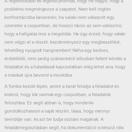
A legfontosabb és legelső prioritás, hogy ne hagyd, hogy a
probléma megmérgezze a csapatot. Nem kell rögtön
konfrontációba keveredni, ha valaki nem válaszolt egy
üzenetre a csoportban, de hosszú távon az sem valószínű,
hogy a hallgatás lesz a megoldás. Ha úgy érzed, hogy valaki
nem végzi el a részét, kezdeményezz egy megbeszélést,
lehetőleg nyugodt hangnemben! Néha egy kedves,
érdeklődő, nem pedig számonkérő stílusban feltett kérdés a
feladattal és a haladással kapcsolatban elég lehet arra, hogy
a másikat újra bevond a munkába.
A fontos kezdő lépés, amint a tanár feladja a feladatot és
kiderül, hogy kik vannak egy csoportban, a feladatok
felosztása. Ez segít abban is, hogy mindenki
gondolkozhasson a saját részén, lássa, hogy mennyi
teendője van, és azt be tudja osztani magának. A
feladatmegosztásban segít, ha dokumentáció is készül róla