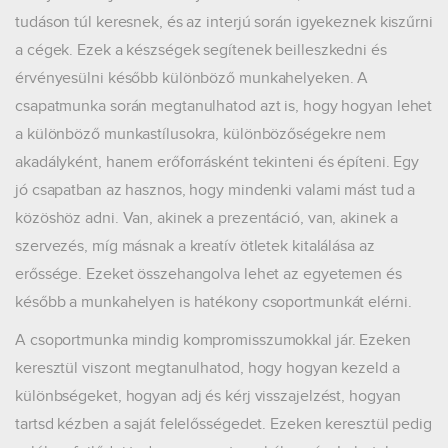
tudáson túl keresnek, és az interjú során igyekeznek kiszűrni
a cégek. Ezek a készségek segítenek beilleszkedni és
érvényesülni később különböző munkahelyeken. A
csapatmunka során megtanulhatod azt is, hogy hogyan lehet
a különböző munkastílusokra, különbözőségekre nem
akadályként, hanem erőforrásként tekinteni és építeni. Egy
jó csapatban az hasznos, hogy mindenki valami mást tud a
közöshöz adni. Van, akinek a prezentáció, van, akinek a
szervezés, míg másnak a kreatív ötletek kitalálása az
erőssége. Ezeket összehangolva lehet az egyetemen és
később a munkahelyen is hatékony csoportmunkát elérni.
A csoportmunka mindig kompromisszumokkal jár. Ezeken
keresztül viszont megtanulhatod, hogy hogyan kezeld a
különbségeket, hogyan adj és kérj visszajelzést, hogyan
tartsd kézben a saját felelősségedet. Ezeken keresztül pedig