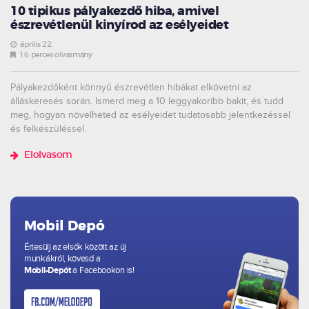
10 tipikus pályakezdő hiba, amivel
észrevétlenül kinyírod az esélyeidet
április 22.
16 perces olvasmány
Pályakezdőként könnyű észrevétlen hibákat elkövetni az
álláskeresés során. Ismerd meg a 10 leggyakoribb bakit, és tudd
meg, hogyan növelheted az esélyeidet tudatosabb jelentkezéssel
és felkészüléssel.
Elolvasom
Mobil Depó
Értesülj az elsők között az új
munkákról, kövesd a
Mobil-Depót
a Facebookon is!