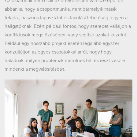
Az oktatónak nem csak az értékelésben van szerepe, de
abban is, hogy a csoportmunka, mint bármelyik másik
feladat, hasznos tapasztalat és tanulási lehetőség legyen a
hallgatóknak. Ezért például fontos, hogy szerepet vállaljon a
konfliktusok megelőzésében, vagy segítse azokat kezelni.
Például egy hosszabb projekt esetén legalább egyszer
konzultáljon az egyes csapatokkal arról, hogy hogy
haladnak, milyen problémák merülnek fel, és részt vesz-e
mindenki a megvalósításban.