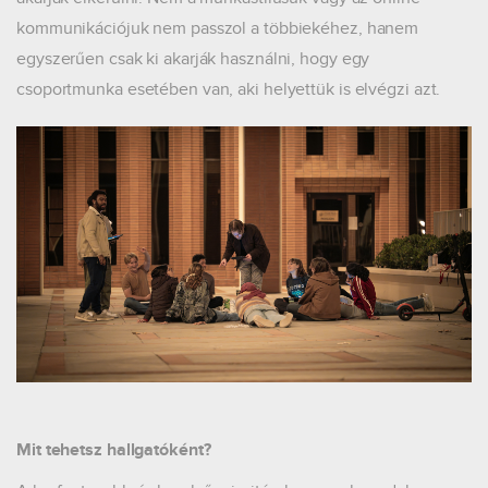
kommunikációjuk nem passzol a többiekéhez, hanem
egyszerűen csak ki akarják használni, hogy egy
csoportmunka esetében van, aki helyettük is elvégzi azt.
Mit tehetsz hallgatóként?