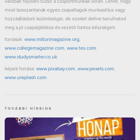
valóban fejlődni tudsz a csoportmunkák során. Lehet, hogy
most bosszantanak egyes csapattagok munkastílus vagy
hozzáállásbeli különbségei, de ezeket átélve tanulhatod
meg a jó csapatjátékos és vezető fontos készségeit.
források:
www.miltonmagazine.org
,
www.collegemagazine.com
,
www.tes.com
,
www.studysmarter.co.uk
képek forrása:
www.pixabay.com
,
www.pexels.com
,
www.unsplash.com
TOVÁBBI HÍREINK