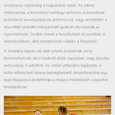
rendszeres nehézség a csapatokon belül. Az eltérő
időbeosztás, a különböző tantárgyi terhelés, a személyek
különböző kommunikációs preferenciái, vagy ismételten a
részvételi szándék hiánya miatt gyakran elcsúsznak az
egyeztetések. Tovább növeli a feszültséget ez azokban a
résztvevőkben, akik szeretnének haladni a feladattal.
A feladatra kapott idő alatt a fenti problémák mind
felmerülhetnek, de a határidő előtti napokban, vagy éjszaka
extra káosz is adódhat. Az utolsó pillanatos kapkodás, a
külön elkészített részek kétségbeesett összeillesztése egy
igazi klasszikus problémája a rosszul menedzselt csoportos
feladatoknak.