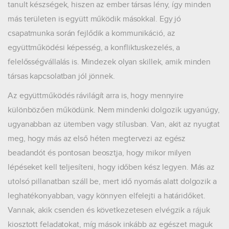
tanult készségek, hiszen az ember társas lény, így minden
más területen is együtt működik másokkal. Egy jó
csapatmunka során fejlődik a kommunikáció, az
együttműködési képesség, a konfliktuskezelés, a
felelősségvállalás is. Mindezek olyan skillek, amik minden
társas kapcsolatban jól jönnek.
Az együttműködés rávilágít arra is, hogy mennyire
különbözően működünk. Nem mindenki dolgozik ugyanúgy,
ugyanabban az ütemben vagy stílusban. Van, akit az nyugtat
meg, hogy más az első héten megtervezi az egész
beadandót és pontosan beosztja, hogy mikor milyen
lépéseket kell teljesíteni, hogy időben kész legyen. Más az
utolsó pillanatban száll be, mert idő nyomás alatt dolgozik a
leghatékonyabban, vagy könnyen elfelejti a határidőket.
Vannak, akik csenden és következetesen elvégzik a rájuk
kiosztott feladatokat, míg mások inkább az egészet maguk