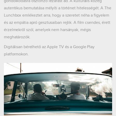
gondolkodásra ösztönző lezárást ad. A kulturális közeg
autentikus bemutatása mélyíti a történet hitelességét. A The
Lunchbox emlékeztet arra, hogy a szeretet néha a figyelem
és az empátia apró gesztusaiban rejlik. A film csendes, érett
érzelmekről szól, amelyek nem harsányak, mégis
meghatározók.
Digitálisan bérelhető az Apple TV és a Google Play
platformokon.