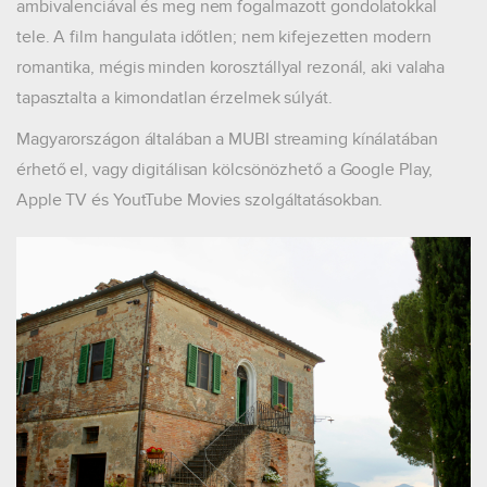
ambivalenciával és meg nem fogalmazott gondolatokkal
tele. A film hangulata időtlen; nem kifejezetten modern
romantika, mégis minden korosztállyal rezonál, aki valaha
tapasztalta a kimondatlan érzelmek súlyát.
Magyarországon általában a MUBI streaming kínálatában
érhető el, vagy digitálisan kölcsönözhető a Google Play,
Apple TV és YoutTube Movies szolgáltatásokban.