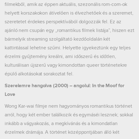
filmekből, amik az éppen aktuális, szezonális rom-com-ok
helyett korszakokon átívelően is élvezhetőek és a szeremet,
szeretetet érdekes perspektívából dolgozzák fel. Ez az
ajánló nem csupán egy „romantikus filmek listája”, hiszen ezt
bármelyik streaming szolgáltató kezdőoldalán két
kattintással lehetne szűrni. Helyette igyekeztünk egy teljes
érzelmi gyűjtemény kreálni, ami időszerű és időtlen,
kulturálisan újszerű vagy kimondottan queer történetekre
épülő alkotásokat sorakoztat fel.
Szerelemre hangolva (2000) – angolul: In the Moof for
Love
Wong Kar-wai filmje nem hagyományos romantikus történet
arról, hogy két ember találkozik és egymáséi lesznek; sokkal
inkább a vágyakozás, a megkívánás és a kimondatlan
érzelmek drámája. A történet középpontjában álló két