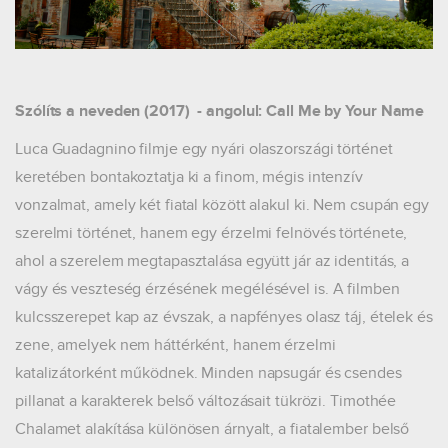
Szólíts a neveden (2017) - angolul: Call Me by Your Name
Luca Guadagnino filmje egy nyári olaszországi történet
keretében bontakoztatja ki a finom, mégis intenzív
vonzalmat, amely két fiatal között alakul ki. Nem csupán egy
szerelmi történet, hanem egy érzelmi felnövés története,
ahol a szerelem megtapasztalása együtt jár az identitás, a
vágy és veszteség érzésének megélésével is. A filmben
kulcsszerepet kap az évszak, a napfényes olasz táj, ételek és
zene, amelyek nem háttérként, hanem érzelmi
katalizátorként működnek. Minden napsugár és csendes
pillanat a karakterek belső változásait tükrözi. Timothée
Chalamet alakítása különösen árnyalt, a fiatalember belső