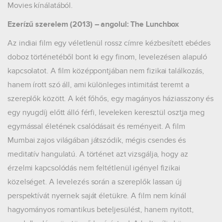
Movies kínálatából.
Ezerízű szerelem (2013) – angolul: The Lunchbox
Az indiai film egy véletlenül rossz címre kézbesített ebédes
doboz történetéből bont ki egy finom, levelezésen alapuló
kapcsolatot. A film középpontjában nem fizikai találkozás,
hanem írott szó áll, ami különleges intimitást teremt a
szereplők között. A két főhős, egy magányos háziasszony és
egy nyugdíj előtt álló férfi, leveleken keresztül osztja meg
egymással életének csalódásait és reményeit. A film
Mumbai zajos világában játszódik, mégis csendes és
meditatív hangulatú. A történet azt vizsgálja, hogy az
érzelmi kapcsolódás nem feltétlenül igényel fizikai
közelséget. A levelezés során a szereplők lassan új
perspektívát nyernek saját életükre. A film nem kínál
hagyományos romantikus beteljesülést, hanem nyitott,