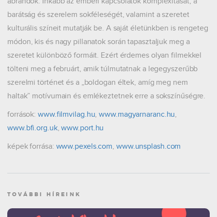
ábrándok. Inkább az emberi kapcsolatok komplexitását, a
barátság és szerelem sokféleségét, valamint a szeretet
kulturális színeit mutatják be. A saját életünkben is rengeteg
módon, kis és nagy pillanatok során tapasztaljuk meg a
szeretet különböző formáit. Ezért érdemes olyan filmekkel
tölteni meg a februárt, amik túlmutatnak a legegyszerűbb
szerelmi történet és a „boldogan éltek, amíg meg nem
haltak” motívumain és emlékeztetnek erre a sokszínűségre.
források:
www.filmvilag.hu
,
www.magyarnaranc.hu
,
www.bfi.org.uk
,
www.port.hu
képek forrása:
www.pexels.com
,
www.unsplash.com
TOVÁBBI HÍREINK