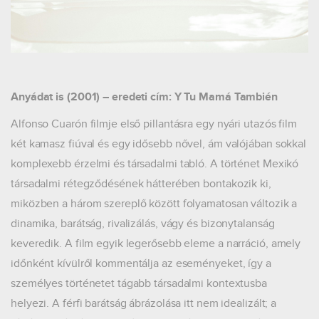
Anyádat is (2001) – eredeti cím: Y Tu Mamá También
Alfonso Cuarón filmje első pillantásra egy nyári utazós film
két kamasz fiúval és egy idősebb nővel, ám valójában sokkal
komplexebb érzelmi és társadalmi tabló. A történet Mexikó
társadalmi rétegződésének hátterében bontakozik ki,
miközben a három szereplő között folyamatosan változik a
dinamika, barátság, rivalizálás, vágy és bizonytalanság
keveredik. A film egyik legerősebb eleme a narráció, amely
időnként kívülről kommentálja az eseményeket, így a
személyes történetet tágabb társadalmi kontextusba
helyezi. A férfi barátság ábrázolása itt nem idealizált; a