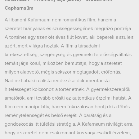
Capharnaüm
A libanoni Kafarnaum nem romantikus film, hanem a
szeretet hiányának és szükségességének megrázó portréja.
A történet egy tizenkét éves fiút követ, aki bepereli a szüleit
azért, mert világra hozták. A film a társadalmi
kirekesztettség, szegénység és gyermeki felelősségvállalás
témáit járja körül, miközben bemutatja, hogy a szeretet
milyen alapvető, mégis sokszor megtagadott erőforrás.
Nadine Labaki realista rendezése dokumentarista
hitelességet kölcsönöz a történetnek. A gyermekszereplők
amatőrök, ami tovább erősíti az autentikus érzelmi hatást. A
film nem manipulatív, hanem fokozatosan bontja ki a főhős
reménytelenségét és belső erejét. A barátság és a
gondoskodás itt túlélési stratégia. A Kafarnaum rávilágít arra,
hogy a szeretet nem csak romantikus vagy családi érzelem,