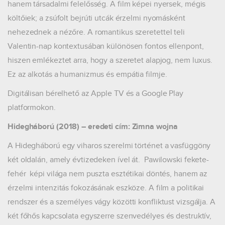
hanem társadalmi felelősség. A film képei nyersek, mégis
költőiek; a zsúfolt bejrúti utcák érzelmi nyomásként
nehezednek a nézőre. A romantikus szeretettel teli
Valentin-nap kontextusában különösen fontos ellenpont,
hiszen emlékeztet arra, hogy a szeretet alapjog, nem luxus.
Ez az alkotás a humanizmus és empátia filmje.
Digitálisan bérelhető az Apple TV és a Google Play
platformokon.
Hidegháború (2018) – eredeti cím: Zimna wojna
A Hidegháború egy viharos szerelmi történet a vasfüggöny
két oldalán, amely évtizedeken ível át. Pawilowski fekete-
fehér képi világa nem puszta esztétikai döntés, hanem az
érzelmi intenzitás fokozásának eszköze. A film a politikai
rendszer és a személyes vágy közötti konfliktust vizsgálja. A
két főhős kapcsolata egyszerre szenvedélyes és destruktív,