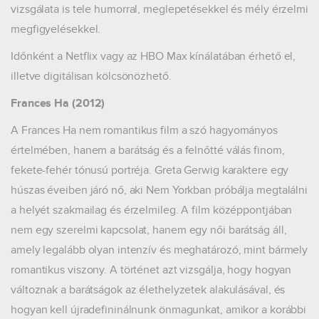
vizsgálata is tele humorral, meglepetésekkel és mély érzelmi
megfigyelésekkel.
Időnként a Netflix vagy az HBO Max kínálatában érhető el,
illetve digitálisan kölcsönözhető.
Frances Ha (2012)
A Frances Ha nem romantikus film a szó hagyományos
értelmében, hanem a barátság és a felnőtté válás finom,
fekete-fehér tónusú portréja. Greta Gerwig karaktere egy
húszas éveiben járó nő, aki Nem Yorkban próbálja megtalálni
a helyét szakmailag és érzelmileg. A film középpontjában
nem egy szerelmi kapcsolat, hanem egy női barátság áll,
amely legalább olyan intenzív és meghatározó, mint bármely
romantikus viszony. A történet azt vizsgálja, hogy hogyan
változnak a barátságok az élethelyzetek alakulásával, és
hogyan kell újradefininálnunk önmagunkat, amikor a korábbi