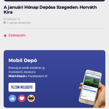
A januári Hónap Depósa Szegeden: Horváth
Kíra
február 13.
3 perces olvasmány
Elolvasom
Mobil Depó
Értesülj az elsők között az új
munkákról, kövesd a
Mobil-Depót
a Facebookon is!