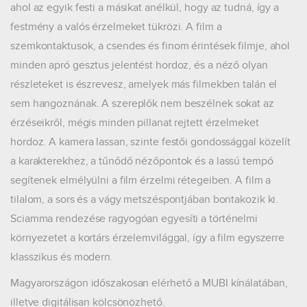
ahol az egyik festi a másikat anélkül, hogy az tudná, így a
festmény a valós érzelmeket tükrözi. A film a
szemkontaktusok, a csendes és finom érintések filmje, ahol
minden apró gesztus jelentést hordoz, és a néző olyan
részleteket is észrevesz, amelyek más filmekben talán el
sem hangoznának. A szereplők nem beszélnek sokat az
érzéseikről, mégis minden pillanat rejtett érzelmeket
hordoz. A kamera lassan, szinte festői gondossággal közelít
a karakterekhez, a tűnődő nézőpontok és a lassú tempó
segítenek elmélyülni a film érzelmi rétegeiben. A film a
tilalom, a sors és a vágy metszéspontjában bontakozik ki.
Sciamma rendezése ragyogóan egyesíti a történelmi
környezetet a kortárs érzelemvilággal, így a film egyszerre
klasszikus és modern.
Magyarországon időszakosan elérhető a MUBI kínálatában,
illetve digitálisan kölcsönözhető.