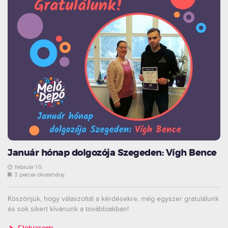
Január hónap dolgozója Szegeden: Vígh Bence
február 10.
3 perces olvasmány
Köszönjük, hogy válaszoltál a kérdésekre, még egyszer gratulálunk
és sok sikert kívánunk a továbbiakban!