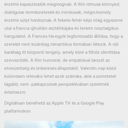
érzelmi kapaszkodók meginognak. A film ritmusa könnyed,
dialógusai természetesek és ironikusak, mégis komoly
érzelmi súlyt hordoznak. A fekete-fehér képi világ egyszerre
utal a francia újhullám esztétikájára és teremt nosztalgikus
hangulatot. A Frances Ha egyik legfontosabb állítása, hogy a
szeretet nem kizárólag romantikus formában létezik. A női
barátság itt központi tengely, amely köré a főhős identitása
szerveződik. A film humorral, de empátiával beszél az
elveszettség és önkeresés állapotáról. Valentin-nap körül
különösen releváns lehet azok számára, akik a szeretetet
tágabb, nem -párkapcsolati perspektívában szeretnék
értelmezni.
Digitálisan bérelhető az Apple TV és a Google Play
platformokon.