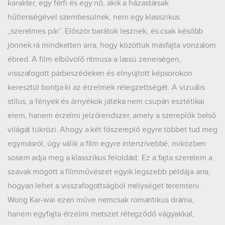
karakter, egy férfi és egy nő, akik a házastársak
hűtlenségével szembesülnek, nem egy klasszikus
„szerelmes pár”. Először barátok lesznek, és csak később
jönnek rá mindketten arra, hogy közöttük másfajta vonzalom
ébred. A film elbűvölő ritmusa a lassú zeneiségen,
visszafogott párbeszédeken és elnyújtott képsorokon
keresztül bontja ki az érzelmek rétegzettségét. A vizuális
stílus, a fények és árnyékok játéka nem csupán esztétikai
elem, hanem érzelmi jelzőrendszer, amely a szereplők belső
világát tükrözi. Ahogy a két főszereplő egyre többet tud meg
egymásról, úgy válik a film egyre intenzívebbé, miközben
sosem adja meg a klasszikus feloldást. Ez a fajta szerelem a
szavak mögött a filmművészet egyik legszebb példája arra,
hogyan lehet a visszafogottságból mélységet teremteni.
Wong Kar-wai ezen műve nemcsak romantikus dráma,
hanem egyfajta érzelmi metszet rétegződő vágyakkal,