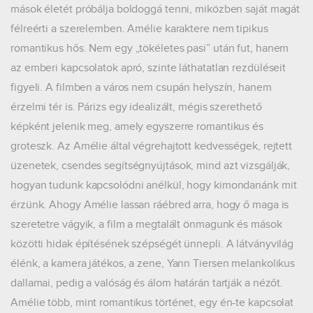
mások életét próbálja boldoggá tenni, miközben saját magát
félreérti a szerelemben. Amélie karaktere nem tipikus
romantikus hős. Nem egy „tökéletes pasi” után fut, hanem
az emberi kapcsolatok apró, szinte láthatatlan rezdüléseit
figyeli. A filmben a város nem csupán helyszín, hanem
érzelmi tér is. Párizs egy idealizált, mégis szerethető
képként jelenik meg, amely egyszerre romantikus és
groteszk. Az Amélie által végrehajtott kedvességek, rejtett
üzenetek, csendes segítségnyújtások, mind azt vizsgálják,
hogyan tudunk kapcsolódni anélkül, hogy kimondanánk mit
érzünk. Ahogy Amélie lassan ráébred arra, hogy ő maga is
szeretetre vágyik, a film a megtalált önmagunk és mások
közötti hidak építésének szépségét ünnepli. A látványvilág
élénk, a kamera játékos, a zene, Yann Tiersen melankolikus
dallamai, pedig a valóság és álom határán tartják a nézőt.
Amélie több, mint romantikus történet, egy én-te kapcsolat