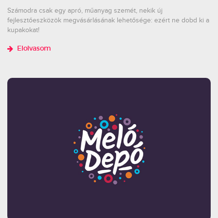
Számodra csak egy apró, műanyag szemét, nekik új
fejlesztőeszközök megvásárlásának lehetősége: ezért ne dobd ki a
kupakokat!
Elolvasom