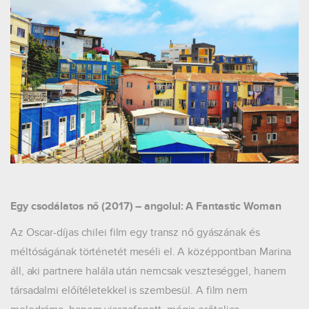
Egy csodálatos nő (2017) – angolul: A Fantastic Woman
Az Oscar-díjas chilei film egy transz nő gyászának és
méltóságának történetét meséli el. A középpontban Marina
áll, aki partnere halála után nemcsak veszteséggel, hanem
társadalmi előítéletekkel is szembesül. A film nem