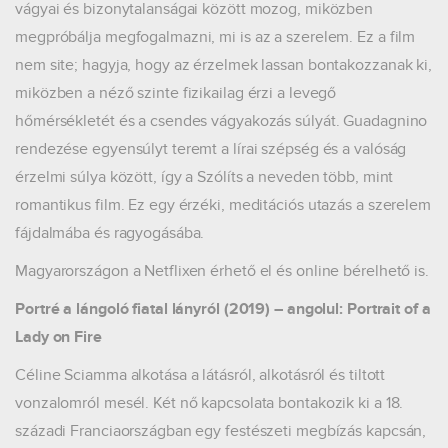
vágyai és bizonytalanságai között mozog, miközben
megpróbálja megfogalmazni, mi is az a szerelem. Ez a film
nem site; hagyja, hogy az érzelmek lassan bontakozzanak ki,
miközben a néző szinte fizikailag érzi a levegő
hőmérsékletét és a csendes vágyakozás súlyát. Guadagnino
rendezése egyensúlyt teremt a lírai szépség és a valóság
érzelmi súlya között, így a Szólíts a neveden több, mint
romantikus film. Ez egy érzéki, meditációs utazás a szerelem
fájdalmába és ragyogásába.
Magyarországon a Netflixen érhető el és online bérelhető is.
Portré a lángoló fiatal lányról (2019) – angolul: Portrait of a
Lady on Fire
Céline Sciamma alkotása a látásról, alkotásról és tiltott
vonzalomról mesél. Két nő kapcsolata bontakozik ki a 18.
századi Franciaországban egy festészeti megbízás kapcsán,