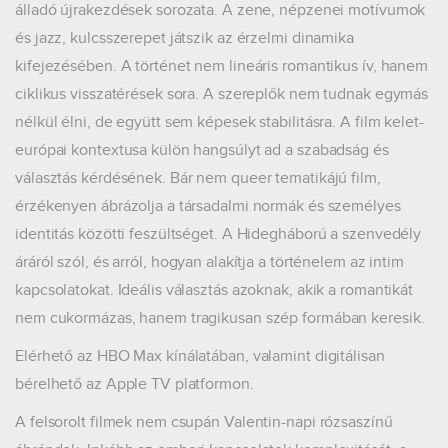
álladó újrakezdések sorozata. A zene, népzenei motívumok
és jazz, kulcsszerepet játszik az érzelmi dinamika
kifejezésében. A történet nem lineáris romantikus ív, hanem
ciklikus visszatérések sora. A szereplők nem tudnak egymás
nélkül élni, de együtt sem képesek stabilitásra. A film kelet-
európai kontextusa külön hangsúlyt ad a szabadság és
választás kérdésének. Bár nem queer tematikájú film,
érzékenyen ábrázolja a társadalmi normák és személyes
identitás közötti feszültséget. A Hidegháború a szenvedély
áráról szól, és arról, hogyan alakítja a történelem az intim
kapcsolatokat. Ideális választás azoknak, akik a romantikát
nem cukormázas, hanem tragikusan szép formában keresik.
Elérhető az HBO Max kínálatában, valamint digitálisan
bérelhető az Apple TV platformon.
A felsorolt filmek nem csupán Valentin-napi rózsaszínű