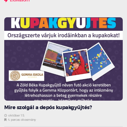
Elolvasom
Mire szolgál a depós kupakgyűjtés?
október 15.
4 perces olvasmány