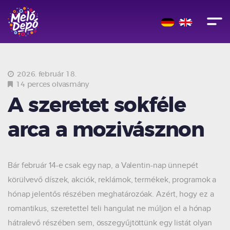
2026. február 18.
14 perces olvasmány
A szeretet sokféle
arca a mozivásznon
Bár február 14-e csak egy nap, a Valentin-nap ünnepét
körülvevő díszek, akciók, reklámok, termékek, programok a
hónap jelentős részében meghatározóak. Azért, hogy ez a
romantikus, szeretettel teli hangulat ne múljon el a hónap
hátralevő részében sem, összegyűjtöttünk egy listát olyan