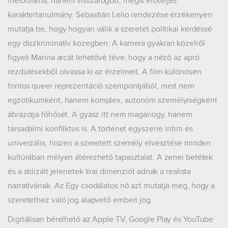
melodráma, hanem visszafogott, mégis erőteljes
karaktertanulmány. Sebastián Lelio rendezése érzékenyen
mutatja be, hogy hogyan válik a szeretet politikai kérdéssé
egy diszkriminatív közegben. A kamera gyakran közelről
figyeli Marina arcát lehetővé téve, hogy a néző az apró
rezdülésekből olvassa ki az érzelmeit. A film különösen
fontos queer reprezentáció szempontjából, mert nem
egzotikumként, hanem komplex, autonóm személyiségként
ábrázolja főhősét. A gyász itt nem magánügy, hanem
társadalmi konfliktus is. A történet egyszerre intim és
univerzális, hiszen a szeretett személy elvesztése minden
kultúrában mélyen átérezhető tapasztalat. A zenei betétek
és a stilizált jelenetek lírai dimenziót adnak a realista
narratívának. Az Egy csodálatos nő azt mutatja meg, hogy a
szeretethez való jog alapvető emberi jog.
Digitálisan bérelhető az Apple TV, Google Play és YouTube