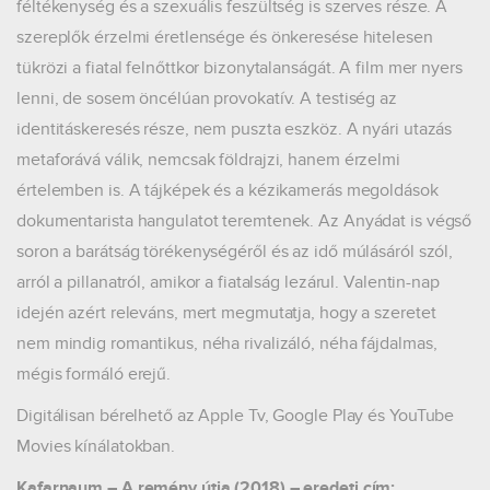
féltékenység és a szexuális feszültség is szerves része. A
szereplők érzelmi éretlensége és önkeresése hitelesen
tükrözi a fiatal felnőttkor bizonytalanságát. A film mer nyers
lenni, de sosem öncélúan provokatív. A testiség az
identitáskeresés része, nem puszta eszköz. A nyári utazás
metaforává válik, nemcsak földrajzi, hanem érzelmi
értelemben is. A tájképek és a kézikamerás megoldások
dokumentarista hangulatot teremtenek. Az Anyádat is végső
soron a barátság törékenységéről és az idő múlásáról szól,
arról a pillanatról, amikor a fiatalság lezárul. Valentin-nap
idején azért releváns, mert megmutatja, hogy a szeretet
nem mindig romantikus, néha rivalizáló, néha fájdalmas,
mégis formáló erejű.
Digitálisan bérelhető az Apple Tv, Google Play és YouTube
Movies kínálatokban.
Kafarnaum – A remény útja (2018) – eredeti cím: