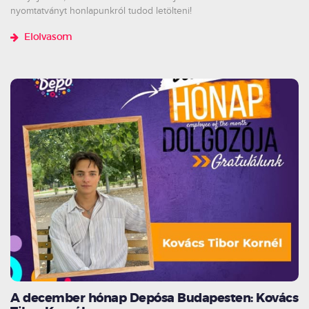
nyomtatványt honlapunkról tudod letölteni!
Elolvasom
A december hónap Depósa Budapesten: Kovács