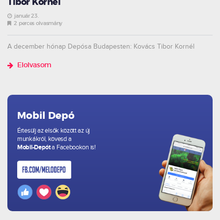
Tibor Kornél
január 23.
2 perces olvasmány
A december hónap Depósa Budapesten: Kovács Tibor Kornél
Elolvasom
Mobil Depó
Értesülj az elsők között az új
munkákról, kövesd a
Mobil-Depót
a Facebookon is!