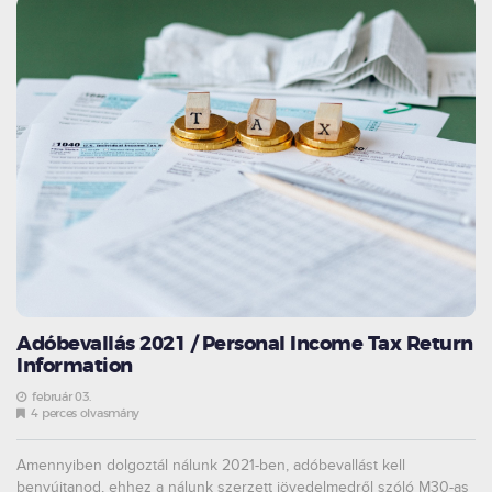
Adóbevallás 2021 / Personal Income Tax Return
Information
február 03.
4 perces olvasmány
Amennyiben dolgoztál nálunk 2021-ben, adóbevallást kell
benyújtanod, ehhez a nálunk szerzett jövedelmedről szóló M30-as