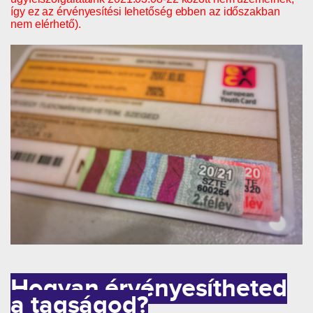
így ez az érvényesítési lehetőség ebben az időszakban
nem elérhető).
Hogyan érvényesítheted
a tagságod?