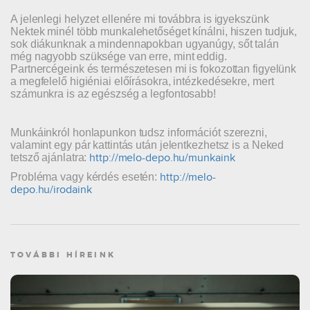
A jelenlegi helyzet ellenére mi továbbra is igyekszünk
Nektek minél több munkalehetőséget kínálni, hiszen tudjuk,
sok diákunknak a mindennapokban ugyanúgy, sőt talán
még nagyobb szüksége van erre, mint eddig.
Partnercégeink és természetesen mi is fokozottan figyelünk
a megfelelő higiéniai előírásokra, intézkedésekre, mert
számunkra is az egészség a legfontosabb!
Munkáinkról honlapunkon tudsz információt szerezni,
valamint egy pár kattintás után jelentkezhetsz is a Neked
http://melo-depo.hu/munkaink
tetsző ajánlatra:
http://melo-
Probléma vagy kérdés esetén:
depo.hu/irodaink
TOVÁBBI HÍREINK