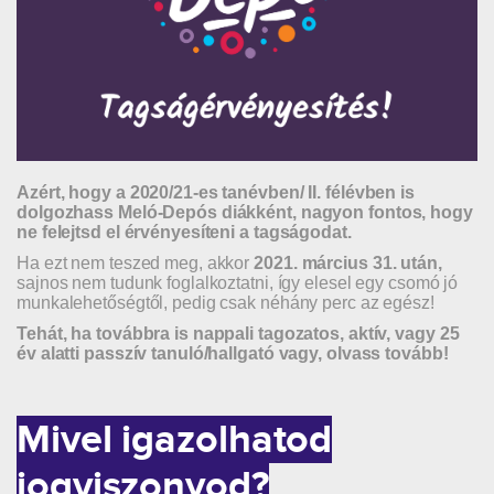
Azért, hogy a 2020/21-es tanévben/ II. félévben is
dolgozhass Meló-Depós diákként, nagyon fontos, hogy
ne felejtsd el érvényesíteni a tagságodat.
Ha ezt nem teszed meg, akkor
2021. március 31. után,
sajnos nem tudunk foglalkoztatni, így elesel egy csomó jó
munkalehetőségtől, pedig csak néhány perc az egész!
Tehát, ha továbbra is nappali tagozatos, aktív, vagy 25
év alatti passzív tanuló/hallgató vagy, olvass tovább!
Mivel igazolhatod
jogviszonyod?