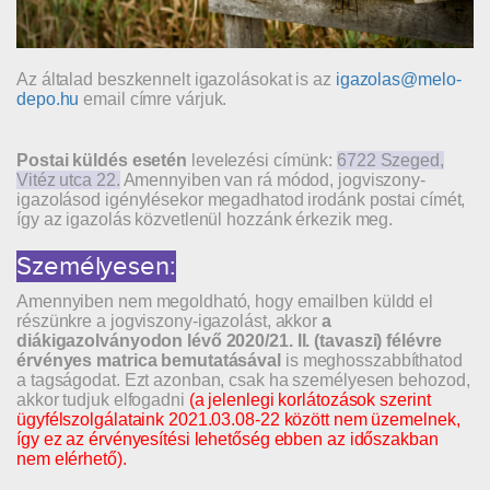
Az általad beszkennelt igazolásokat is az
igazolas@melo-
depo.hu
email címre várjuk.
Postai küldés esetén
levelezési címünk:
6722 Szeged,
Vitéz utca 22.
Amennyiben van rá módod, jogviszony-
igazolásod igénylésekor megadhatod irodánk postai címét,
így az igazolás közvetlenül hozzánk érkezik meg.
Személyesen:
Amennyiben nem megoldható, hogy emailben küldd el
részünkre a jogviszony-igazolást, akkor
a
diákigazolványodon lévő 2020/21. II. (tavaszi) félévre
érvényes matrica bemutatásával
is meghosszabbíthatod
a tagságodat. Ezt azonban, csak ha személyesen behozod,
akkor tudjuk elfogadni
(a jelenlegi korlátozások szerint
ügyfélszolgálataink 2021.03.08-22 között nem üzemelnek,
így ez az érvényesítési lehetőség ebben az időszakban
nem elérhető).