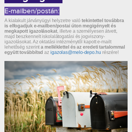
E-mailben/postán:
A kialakult járványügyi helyzetre való
tekintettel továbbra
is elfogadjuk e-mailben/postai úton megigényelt és
megkapott igazolásokat
, illetve a személyesen átvett,
majd beszkennelt iskolalátogatási és jogviszony-
igazolásokat. Az oktatási intézménytől kapott e-mailt
lehetőség szerint
a melléklettel és az eredeti tartalommal
együtt továbbítsd
az
igazolas@melo-depo.hu
részére!