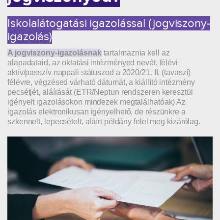
Iskolalátogatási igazolással (jogviszony-
igazolás)
A jogviszony-igazolásnak
tartalmaznia kell az
alapadataid, az oktatási intézményed nevét, félévi
aktív/passzív nappali státuszod a 2020/21. II. (tavaszi)
félévre, végzésed várható dátumát, a kiállító intézmény
pecsétjét, aláírását (ETR/Neptun rendszeren keresztül
igényelt igazolásokon mindezek megtalálhatóak) Az
igazolás elektronikusan igényelhető, de részünkre a
szkennelt, lepecsételt, aláírt példány felel meg kizárólag.