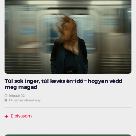
Túl sok inger, túl kevés én-idő – hogyan védd
meg magad
február 02.
14 perces olvasmány
Elolvasom